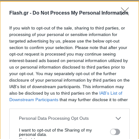
Flash.gr -
Do Not Process My Personal Information
If you wish to opt-out of the sale, sharing to third parties, or
processing of your personal or sensitive information for
targeted advertising by us, please use the below opt-out
Συνδέεται με εφαρμογές ευεξίας
section to confirm your selection. Please note that after your
opt-out request is processed you may continue seeing
Με το ChatGPT Health, οι χρήστες μπορούν να
interest-based ads based on personal information utilized by
us or personal information disclosed to third parties prior to
συνδέσουν ιατρικά αρχεία και εφαρμογές ευεξίας,
your opt-out. You may separately opt-out of the further
ώστε οι απαντήσεις να είναι περισσότερο ακριβείς.
disclosure of your personal information by third parties on the
Αυτό το διαφοροποιεί από πολλά εργαλεία που
IAB’s list of downstream participants. This information may
λειτουργούν κυρίως με βάση γενικές γνώσεις και
also be disclosed by us to third parties on the
IAB’s List of
Downstream Participants
that may further disclose it to other
ερωτηματολόγια χωρίς απευθείας σύνδεση σε
third parties.
προσωπικά δεδομένα.
Please note that this website/app uses one or more Google
Personal Data Processing Opt Outs
services and may gather and store information including but
Με έμφαση στον διάλογο
not limited to your visit or usage behaviour. You may click to
I want to opt-out of the Sharing of my
personal data.
grant or deny consent to Google and its third-party tags to