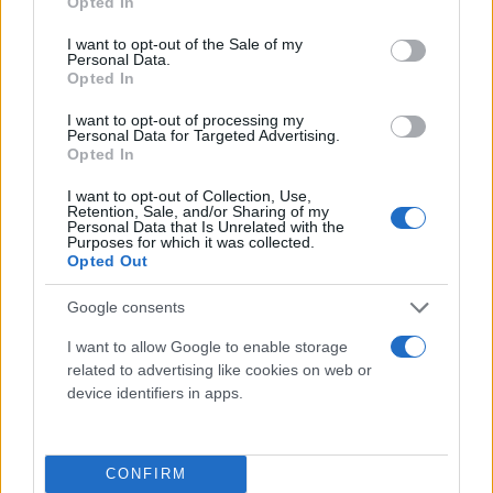
Opted In
Αξίζει να σημειωθεί ότι καποια εργαλεία έχουν
use your data for below specified purposes in below Google
consent section.
καθοδηγούμενη ροή, όπου σε κάθε βήμα τα
I want to opt-out of the Sale of my
Personal Data.
ερωτήματα και οι απαντήσεις είναι δομημένες και
Opted In
επικεντρωμένες στην εκτίμηση συμπτωμάτων και
I want to opt-out of processing my
τη σωστή κατεύθυνση για φροντίδα. Το ChatGPT
Personal Data for Targeted Advertising.
Opted In
Health αφήνει περισσότερο χώρο στη διάλογο και
την ελευθερία των ερωτήσεων, κάτι που βοηθά
I want to opt-out of Collection, Use,
Retention, Sale, and/or Sharing of my
στην ευρύτητα θεμάτων αλλά μπορεί να οδηγήσει
Personal Data that Is Unrelated with the
Purposes for which it was collected.
σε πιο ασαφείς απαντήσεις αν η ερώτηση δεν είναι
Opted Out
πολύ συγκεκριμένη.
Google consents
Χαρακτηριστική δε είναι η περίπτωση εργαλείων
I want to allow Google to enable storage
related to advertising like cookies on web or
όπως το Wysa, που χρησιμοποιούν συγκεκριμένες
device identifiers in apps.
τεχνικές γνωσιακής συμπεριφορικής θεραπείας για
υποστήριξη ψυχικής υγείας και είναι δοκιμασμένα
κλινικά σε αυτόν τον τομέα. Αντίθετα, το ChatGPT
CONFIRM