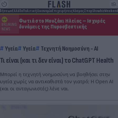
ιδήσεων
Ελλάδα
Πολιτική
Οικονομία
Επιχειρήσεις
Κόσμος
Σπορ
Showbiz
Weekend
Φωτιά στο Μουζάκι Ηλείας – Ισχυρές
BREAKING
δυνάμεις της Πυροσβεστικής
NEWS
Υγεία
Υγεία
Τεχνητή Νοημοσύνη - AI
Τι είναι (και τι δεν είναι) το ChatGPT Health
Μπορεί η τεχνητή νοημοσύνη να βοηθήσει στην
υγεία χωρίς να αντικαθιστά τον γιατρό; Η Open AI
(και οι ανταγωνιστές) λένε ναι.