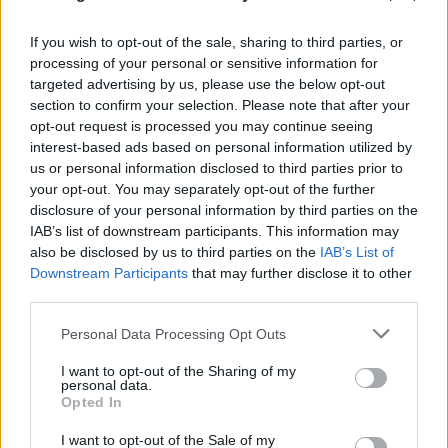
If you wish to opt-out of the sale, sharing to third parties, or
processing of your personal or sensitive information for
targeted advertising by us, please use the below opt-out
section to confirm your selection. Please note that after your
opt-out request is processed you may continue seeing
interest-based ads based on personal information utilized by
us or personal information disclosed to third parties prior to
your opt-out. You may separately opt-out of the further
disclosure of your personal information by third parties on the
IAB’s list of downstream participants. This information may
also be disclosed by us to third parties on the
IAB’s List of
Downstream Participants
that may further disclose it to other
third parties.
Please note that this website/app uses one or more Google
Personal Data Processing Opt Outs
services and may gather and store information including but
not limited to your visit or usage behaviour. You may click to
I want to opt-out of the Sharing of my
personal data.
grant or deny consent to Google and its third-party tags to
Opted In
use your data for below specified purposes in below Google
consent section.
I want to opt-out of the Sale of my