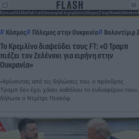
ιδήσεων
Ελλάδα
Πολιτική
Οικονομία
Επιχειρήσεις
Κόσμος
Σπορ
Showbiz
Weekend
Κόσμος
Πόλεμος στην Ουκρανία
Βολοντίμιρ 
Το Κρεμλίνο διαψεύδει τους FT: «Ο Τραμπ
πιέζει τον Ζελένσκι για ειρήνη στην
Ουκρανία»
«Κρίνοντας από τις δηλώσεις του, ο πρόεδρος
Τραμπ δεν έχει χάσει καθόλου το ενδιαφέρον του»,
δήλωσε ο Ντμίτρι Πεσκόφ.