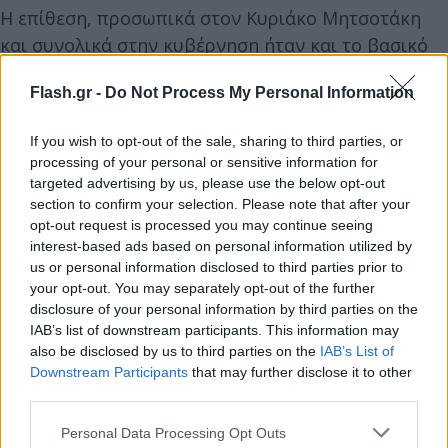
Η επίθεση, προσωπικά στον Κυριάκο Μητσοτάκη
και συνολικά στην κυβέρνηση ήταν και το βασικό
μέρος της ομιλίας του. Μίλησε για το Κράτος
Flash.gr -
Do Not Process My Personal Information
Δικαίου-«δεν μπορεί να ζητάει αλλαγές στο
Σύνταγμα, εκείνος που το καταστρατήγησε, που
If you wish to opt-out of the sale, sharing to third parties, or
προσπάθησε να ελέγξει τη Δικαιοσύνη. Εμείς
processing of your personal or sensitive information for
πιστεύουμε στους έντιμους δικαστές και αυτούς θα
targeted advertising by us, please use the below opt-out
στηρίξουμε», είπε χαρακτηριστικά.
section to confirm your selection. Please note that after your
opt-out request is processed you may continue seeing
interest-based ads based on personal information utilized by
us or personal information disclosed to third parties prior to
your opt-out. You may separately opt-out of the further
disclosure of your personal information by third parties on the
IAB’s list of downstream participants. This information may
also be disclosed by us to third parties on the
IAB’s List of
Downstream Participants
that may further disclose it to other
third parties.
Please note that this website/app uses one or more Google
Personal Data Processing Opt Outs