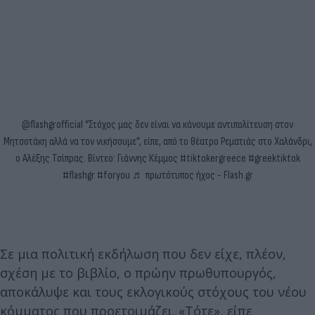
@flashgrofficial
“Στόχος μας δεν είναι να κάνουμε αντιπολίτευση στον
Μητσοτάκη αλλά να τον νικήσουμε”, είπε, από το θέατρο Ρεματιάς στο Χαλάνδρι,
ο Αλέξης Τσίπρας. Βίντεο: Γιάννης Κέμμος
#tiktokergreece
#greektiktok
#flashgr
#foryou
♬ πρωτότυπος ήχος - Flash.gr
Σε μια πολιτική εκδήλωση που δεν είχε, πλέον,
σχέση με το βιβλίο, ο πρώην πρωθυπουργός,
αποκάλυψε και τους εκλογικούς στόχους του νέου
κόμματος που προετοιμάζει. «Τότε», είπε