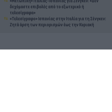
«Μετωπική» Ιταλίας-Ισπανίας για Σένγκεν: «Δεν
δεχόμαστε επιβολές από το εξωτερικό ή
τελεσίγραφα»
«Τελεσίγραφο» Ισπανίας στην Ιταλία για τη Σένγκεν:
Ζητά άρση των περιορισμών έως την Κυριακή