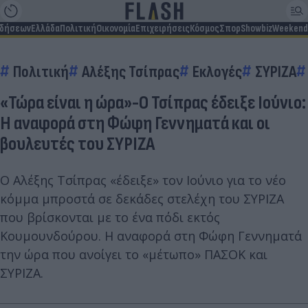
ιδήσεων
Ελλάδα
Πολιτική
Οικονομία
Επιχειρήσεις
Κόσμος
Σπορ
Showbiz
Weekend
Πολιτική
Αλέξης Τσίπρας
Εκλογές
ΣΥΡΙΖΑ
«Τώρα είναι η ώρα»-Ο Τσίπρας έδειξε Ιούνιο:
Η αναφορά στη Φώφη Γεννηματά και οι
βουλευτές του ΣΥΡΙΖΑ
Ο Αλέξης Τσίπρας «έδειξε» τον Ιούνιο για το νέο
κόμμα μπροστά σε δεκάδες στελέχη του ΣΥΡΙΖΑ
που βρίσκονται με το ένα πόδι εκτός
Κουμουνδούρου. Η αναφορά στη Φώφη Γεννηματά
την ώρα που ανοίγει το «μέτωπο» ΠΑΣΟΚ και
ΣΥΡΙΖΑ.