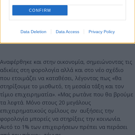
@flashgrofficial
«Το όνομα θέλουμε» Αίσθηση ανυπομονησίας επικράτησε στην
εκδήλωση στο Χαλάνδρι, με το κοινό να ζητά επίμονα να ανακοινωθεί το όνομα
CONFIRM
του νέου πολιτικού εγχειρήματος. η συζήτηση με τον Αλέξη Τσίπρα στο θέατρο
ρεματιάς εξελίχθηκε σε κλίμα έντονης προσμονής, με το ενδιαφέρον να
στρέφεται στις επόμενες κινήσεις του. Βίντεο: Γιάννης Κέμμος
#tiktokergreece
Data Deletion
Data Access
Privacy Policy
#greektiktok
#flashgr
#foryou
♬ πρωτότυπος ήχος - Flash.gr
Αναφέρθηκε και στην οικονομία, σημειώνοντας τις
αδικίες στη φορολογία αλλά και στο νέο σχέδιο
που ετοιμάζει να καταθέσει, λέγοντας πως «θα
στηρίξουμε το μισθωτό, τη μεσαία τάξη και τον
τίμιο επιχειρηματία». «Μας ρωτάνε που θα βρούμε
τα λεφτά. Μόνο στους 20 μεγάλους
επιχειρηματικούς ομίλους αν αυξήσεις την
φορολογία μπορείς να στηρίξεις την κοινωνία.
Αυτό το 1% των επιχειρήσεων πρέπει να περάσει
από τον πάγκο», τόνισε.