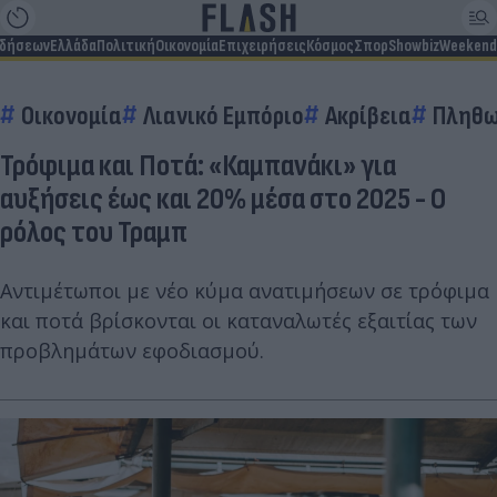
ιδήσεων
Ελλάδα
Πολιτική
Οικονομία
Επιχειρήσεις
Κόσμος
Σπορ
Showbiz
Weekend
Οικονομία
Λιανικό Εμπόριο
Ακρίβεια
Πληθω
Τρόφιμα και Ποτά: «Καμπανάκι» για
αυξήσεις έως και 20% μέσα στο 2025 - Ο
ρόλος του Τραμπ
Αντιμέτωποι με νέο κύμα ανατιμήσεων σε τρόφιμα
και ποτά βρίσκονται οι καταναλωτές εξαιτίας των
προβλημάτων εφοδιασμού.