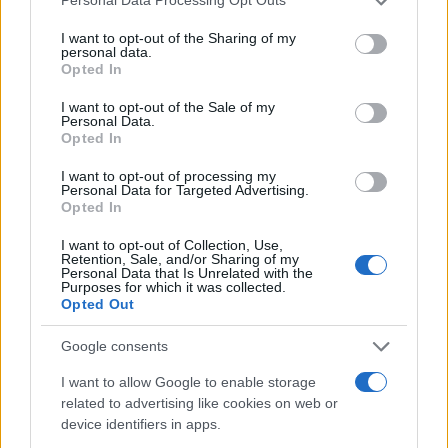
Personal Data Processing Opt Outs
services and may gather and store information including but
διαπραγματεύσεις για συμβάσεις με τους
not limited to your visit or usage behaviour. You may click to
I want to opt-out of the Sharing of my
εργοδότες τους.
personal data.
grant or deny consent to Google and its third-party tags to
Opted In
use your data for below specified purposes in below Google
consent section.
«Αυτό που είναι σαφές από την έρευνά μας είναι
I want to opt-out of the Sale of my
Personal Data.
ότι υπάρχει μια σειρά από στρατηγικές προκλήσεις
Opted In
που είναι πιθανό να διαταράξουν την ομαλή ροή
I want to opt-out of processing my
αγαθών και υπηρεσιών… Αυτό σημαίνει ιδιαίτερες
Personal Data for Targeted Advertising.
Opted In
προκλήσεις για τους καταναλωτές, οι οποίοι είναι
είναι πιθανό να επηρεαστούν δυσανάλογα, εκτός
I want to opt-out of Collection, Use,
Retention, Sale, and/or Sharing of my
εάν αυτά τα ζητήματα αντιμετωπιστούν
Personal Data that Is Unrelated with the
Purposes for which it was collected.
αποτελεσματικά», εκτιμά ο διευθύνων σύμβουλος
Opted Out
της CIPS, Μπεν Φάρελ.
Google consents
Η προοπτική επιβολής δασμούς 10% στις
I want to allow Google to enable storage
related to advertising like cookies on web or
παγκόσμιες εισαγωγές στις ΗΠΑ από τον Τραμπ, σε
device identifiers in apps.
συνδυασμό με ακόμη υψηλότερο δασμό 60% στα