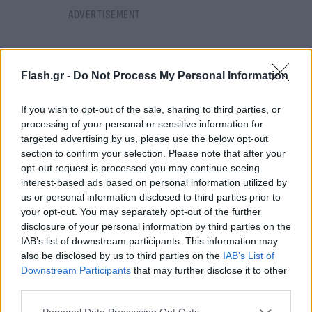
Flash.gr -
Do Not Process My Personal Information
If you wish to opt-out of the sale, sharing to third parties, or
processing of your personal or sensitive information for
targeted advertising by us, please use the below opt-out
section to confirm your selection. Please note that after your
opt-out request is processed you may continue seeing
interest-based ads based on personal information utilized by
us or personal information disclosed to third parties prior to
your opt-out. You may separately opt-out of the further
disclosure of your personal information by third parties on the
IAB’s list of downstream participants. This information may
Την ίδια ώρα, δεκάδες χιλιάδες λιμενικοί στην
also be disclosed by us to third parties on the
IAB’s List of
Downstream Participants
that may further disclose it to other
ανατολική ακτή των ΗΠΑ απειλούν να αναλάβουν
third parties.
πάλι δράση, μετά την απεργία του περασμένου
Οκτωβρίου, αφού άνοιξαν ξανά τις
Please note that this website/app uses one or more Google