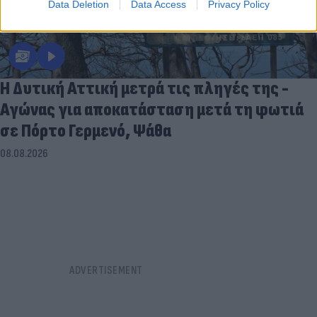
Data Deletion
Data Access
Privacy Policy
Η Δυτική Αττική μετρά τις πληγές της -
Αγώνας για αποκατάσταση μετά τη φωτιά
σε Πόρτο Γερμενό, Ψάθα
08.08.2026