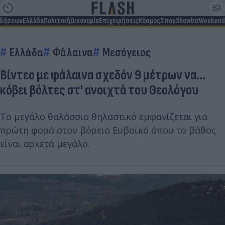
ιδήσεων
Ελλάδα
Πολιτική
Οικονομία
Επιχειρήσεις
Κόσμος
Σπορ
Showbiz
Weekend
Ελλάδα
Φάλαινα
Μεσόγειος
Βίντεο με φάλαινα σχεδόν 9 μέτρων να...
κόβει βόλτες στ' ανοιχτά του Θεολόγου
Το μεγάλο θαλάσσιο θηλαστικό εμφανίζεται για
πρώτη φορά στον βόρειο Ευβοϊκό όπου το βάθος
είναι αρκετά μεγάλο.