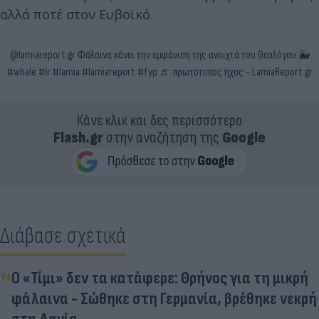
αλλά ποτέ στον Ευβοϊκό.
@lamiareport.gr
Φάλαινα κάνει την εμφάνιση της ανοιχτά του Θεολόγου 🐳
#whale
#lr
#lamia
#lamiareport
#fyp
♬ πρωτότυπος ήχος - LamiaReport.gr
Κάνε κλικ και δες περισσότερο
Flash.gr
στην αναζήτηση της
Google
Διάβασε σχετικά
Ο «Τίμι» δεν τα κατάφερε: Θρήνος για τη μικρή
φάλαινα - Σώθηκε στη Γερμανία, βρέθηκε νεκρή