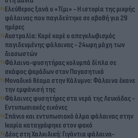
στη Δανία
Ελεύθερος ξανά ο «Τίμι» - Η ιστορία της μικρής
φάλαινας που παγιδεύτηκε σε αβαθή για 29
ημέρες
Αυστραλία: Καρέ καρέ ο απεγκλωβισμός
παγιδευμένης φάλαινας - 24ωρη μάχη των
διασωστών
Φάλαινα-φυσητήρας κολυμπά δίπλα σε
σκάφος ψαράδων στον Παγασητικό
Μοναδικό θέαμα στην Κάλυμνο: Φάλαινα έκανε
την εμφάνισή της
Φάλαινες φυσητήρες στα νερά της Λευκάδας -
Εντυπωσιακές εικόνες
Σπάνιο και εντυπωσιακό άλμα φάλαινας στην
Ικαρία καταγράφηκε στον φακό
Δέος στη Χαλκιδική: Γιγάντια φάλαινα-