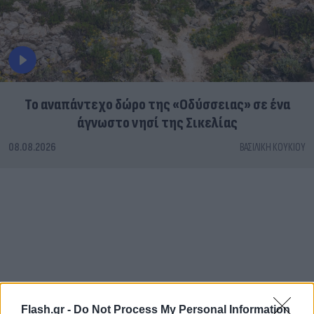
To αναπάντεχο δώρο της «Οδύσσειας» σε ένα
άγνωστο νησί της Σικελίας
08.08.2026
ΒΑΣΙΛΙΚΉ ΚΟΥΚΊΟΥ
Flash.gr -
Do Not Process My Personal Information