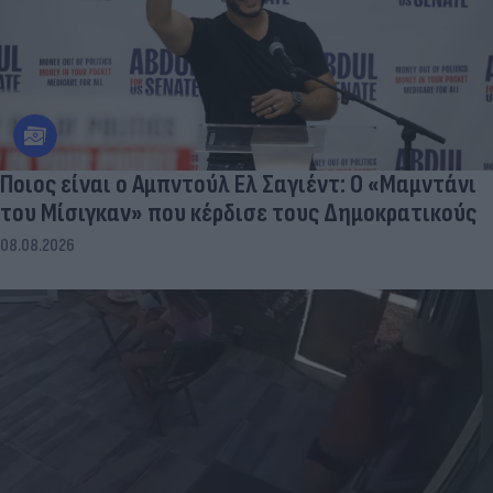
Ποιος είναι ο Αμπντούλ Ελ Σαγιέντ: Ο «Μαμντάνι
του Μίσιγκαν» που κέρδισε τους Δημοκρατικούς
08.08.2026