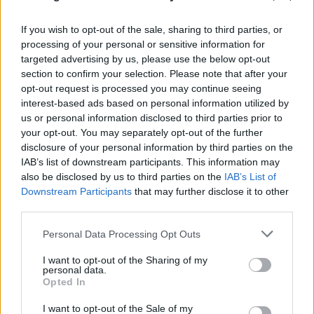
If you wish to opt-out of the sale, sharing to third parties, or
processing of your personal or sensitive information for
targeted advertising by us, please use the below opt-out
section to confirm your selection. Please note that after your
opt-out request is processed you may continue seeing
interest-based ads based on personal information utilized by
us or personal information disclosed to third parties prior to
your opt-out. You may separately opt-out of the further
disclosure of your personal information by third parties on the
IAB’s list of downstream participants. This information may
also be disclosed by us to third parties on the
IAB’s List of
Downstream Participants
that may further disclose it to other
third parties.
Please note that this website/app uses one or more Google
Personal Data Processing Opt Outs
services and may gather and store information including but
not limited to your visit or usage behaviour. You may click to
I want to opt-out of the Sharing of my
personal data.
grant or deny consent to Google and its third-party tags to
Opted In
use your data for below specified purposes in below Google
consent section.
I want to opt-out of the Sale of my