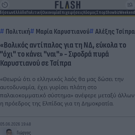
ιδήσεων
Ελλάδα
Πολιτική
Οικονομία
Επιχειρήσεις
Κόσμος
Σπορ
Showbiz
Weekend
Πολιτική
Μαρία Καρυστιανού
Αλέξης Τσίπρα
«Βολικός αντίπαλος για τη ΝΔ, εύκολα το
"όχι" το κάνει "ναι"» - Σφοδρά πυρά
Καρυστιανού σε Τσίπρα
«Θεωρώ ότι ο ελληνικός λαός θα μας δώσει την
αυτοδυναμία, έχει γυρίσει πλάτη στο
παλαιοκομματικό σύστημα» ανέφερε μεταξύ άλλων
η πρόεδρος της Ελπίδας για τη Δημοκρατία.
05.06.2026 19:48
Γιώργος