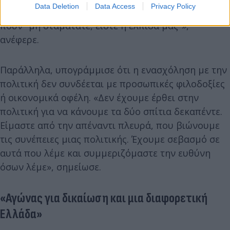
Data Deletion
Data Access
Privacy Policy
πλησιάσουν, θα μου δώσουν το χέρι και θα μου
πουν "μη σταματάτε, είστε η ελπίδα μας"»,
ανέφερε.
Παράλληλα, υπογράμμισε ότι η ενασχόληση με την
πολιτική δεν συνδέεται με προσωπικές φιλοδοξίες
ή οικονομικά οφέλη. «Δεν έχουμε έρθει στην
πολιτική για να κάνουμε τα δύο σπίτια δεκαπέντε.
Είμαστε από την απέναντι πλευρά, που βιώνουμε
τις συνέπειες μιας πολιτικής. Έχουμε σεβασμό σε
αυτά που λέμε και συμμεριζόμαστε την ευθύνη
όσων λέμε», σημείωσε.
«Αγώνας για δικαίωση και μια διαφορετική
Ελλάδα»