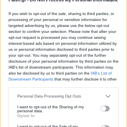
Η πρόεδρος του κόμματος επιχείρησε να
If you wish to opt-out of the sale, sharing to third parties, or
διαχωρίσει τη δική της πολιτική παρουσία από
processing of your personal or sensitive information for
εκείνη των παραδοσιακών κομμάτων, τονίζοντας
targeted advertising by us, please use the below opt-out
section to confirm your selection. Please note that after your
ότι δεν προέρχεται από τον επαγγελματικό
opt-out request is processed you may continue seeing
πολιτικό χώρο.
interest-based ads based on personal information utilized by
us or personal information disclosed to third parties prior to
your opt-out. You may separately opt-out of the further
disclosure of your personal information by third parties on the
IAB’s list of downstream participants. This information may
also be disclosed by us to third parties on the
IAB’s List of
Downstream Participants
that may further disclose it to other
third parties.
Please note that this website/app uses one or more Google
Personal Data Processing Opt Outs
services and may gather and store information including but
not limited to your visit or usage behaviour. You may click to
I want to opt-out of the Sharing of my
personal data.
grant or deny consent to Google and its third-party tags to
Opted In
use your data for below specified purposes in below Google
consent section.
I want to opt-out of the Sale of my