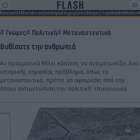
ιδήσεων
Ελλάδα
Πολιτική
Οικονομία
Επιχειρήσεις
Κόσμος
Σπορ
Showbiz
Weekend
Γνώμες
Πολιτική
Μεταναστευτικό
Βυθίσατε την ανθρωπιά
Αν πραγματικά θέλει κάποιος να αντιμετωπίζει ένα
ιστορικής σημασίας πρόβλημα, όπως το
μεταναστευτικό, πρέπει να αφαιρέσει από την
όποια αντιμετώπιση την πολιτική επικοινωνία.