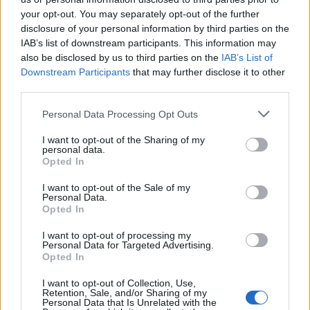
your opt-out. You may separately opt-out of the further
disclosure of your personal information by third parties on the
IAB’s list of downstream participants. This information may
also be disclosed by us to third parties on the
IAB’s List of
Downstream Participants
that may further disclose it to other
third parties.
Please note that this website/app uses one or more Google
Personal Data Processing Opt Outs
services and may gather and store information including but
not limited to your visit or usage behaviour. You may click to
I want to opt-out of the Sharing of my
personal data.
grant or deny consent to Google and its third-party tags to
Opted In
use your data for below specified purposes in below Google
consent section.
I want to opt-out of the Sale of my
Personal Data.
Opted In
I want to opt-out of processing my
Personal Data for Targeted Advertising.
Opted In
I want to opt-out of Collection, Use,
Retention, Sale, and/or Sharing of my
Personal Data that Is Unrelated with the