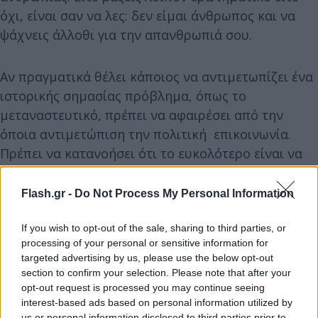
όχι, είναι σαν να λες: δεν είμαι άνθρωπος και να
ψάχνεις άλλοθι για την απανθρωπιά σου.
Αν πραγματικά θέλει κάποιος να αντιμετωπίζει ένα
ιστορικής σημασίας πρόβλημα, όπως το
μεταναστευτικό, πρέπει να αφαιρέσει από την
όποια αντιμετώπιση την πολιτική επικοινωνία.
Πρέπει να κατανοήσει ότι το ευκολότερο είναι να
βρει ακροατήριο που με ένα «δεν τους θέλω» και
ένα «πάρτους σπίτι σου», μπορεί να κερδίσει ένα
Flash.gr -
Do Not Process My Personal Information
κομμάτι εκλογικού σώματος που ποντάρει σε ένα
εύκολο αφήγημα, αλλά λύση δεν προτείνει.
If you wish to opt-out of the sale, sharing to third parties, or
processing of your personal or sensitive information for
targeted advertising by us, please use the below opt-out
section to confirm your selection. Please note that after your
opt-out request is processed you may continue seeing
interest-based ads based on personal information utilized by
us or personal information disclosed to third parties prior to