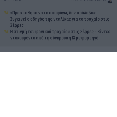
07.08.2026
ΓΙΏΡΓΟΣ ΓΕΩΡΓΑΚΌΠΟΥΛΟΣ
«Προσπάθησα να το αποφύγω, δεν πρόλαβα»:
Συγκινεί ο οδηγός της νταλίκας για το τροχαίο στις
Σέρρες
Η στιγμή του φονικού τροχαίου στις Σέρρες - Βίντεο
ντοκουμέντο από τη σύγκρουση ΙΧ με φορτηγό