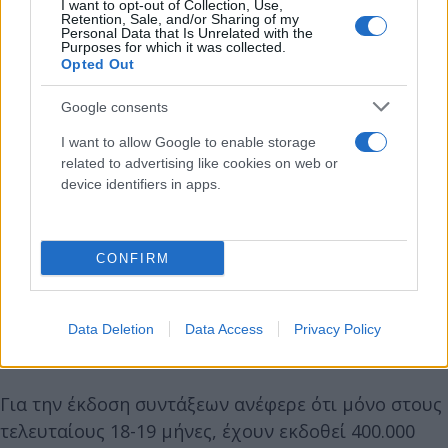
150.000 συνταξιούχοι με ασφαλιστικό βίο πάνω
I want to opt-out of Collection, Use,
Retention, Sale, and/or Sharing of my
από 30 έτη θα δουν αύξηση.
Personal Data that Is Unrelated with the
Purposes for which it was collected.
Opted Out
Όπως είπε ο υπουργός, κάποιοι συνταξιούχοι θα
Google consents
πάρουν και τις τρεις αυξήσεις.
I want to allow Google to enable storage
related to advertising like cookies on web or
Σημείωσε ότι πρόκειται για μόνιμες αυξήσεις και
device identifiers in apps.
υπογράμμισε ότι θα υπήρχαν μεγαλύτερα
περιθώρια για αυξήσεις, «αν δεν είχαμε την
συμφορά με την ενεργειακή κρίση».
CONFIRM
Για τις οφειλές στον ΕΦΚΑ ο υπουργός Εργασίας
Data Deletion
Data Access
Privacy Policy
τόνισε ότι εξαντλούμε όλες τις δυνατότητες.
Για την έκδοση συντάξεων ανέφερε ότι μόνο στους
τελευταίους 18-19 μήνες, έχουν εκδοθεί 400.000