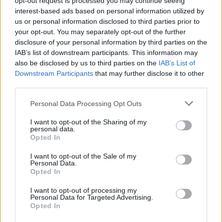
opt-out request is processed you may continue seeing
interest-based ads based on personal information utilized by
us or personal information disclosed to third parties prior to
your opt-out. You may separately opt-out of the further
disclosure of your personal information by third parties on the
IAB’s list of downstream participants. This information may
also be disclosed by us to third parties on the
IAB’s List of
Downstream Participants
that may further disclose it to other
third parties.
Please note that this website/app uses one or more Google
Personal Data Processing Opt Outs
services and may gather and store information including but
not limited to your visit or usage behaviour. You may click to
I want to opt-out of the Sharing of my
personal data.
grant or deny consent to Google and its third-party tags to
Opted In
use your data for below specified purposes in below Google
consent section.
I want to opt-out of the Sale of my
Personal Data.
Opted In
Μια τρίτη αύξηση στις συντάξεις θα προέλθει από
I want to opt-out of processing my
την τέταρτη δόση επανυπολογισμού συντάξεων
Personal Data for Targeted Advertising.
Opted In
του νόμου Βρούτση, που σημαίνει ότι άλλοι