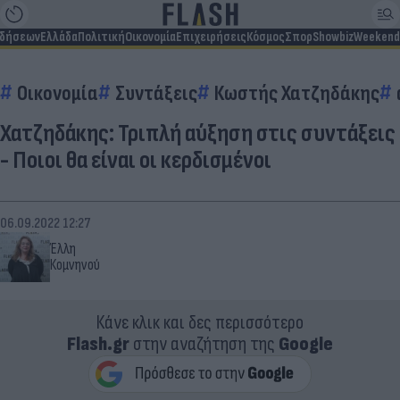
ιδήσεων
Ελλάδα
Πολιτική
Οικονομία
Επιχειρήσεις
Κόσμος
Σπορ
Showbiz
Weekend
Οικονομία
Συντάξεις
Κωστής Χατζηδάκης
Χατζηδάκης: Τριπλή αύξηση στις συντάξεις
- Ποιοι θα είναι οι κερδισμένοι
06.09.2022 12:27
Έλλη
Κομνηνού
Κάνε κλικ και δες περισσότερο
Flash.gr
στην αναζήτηση της
Google