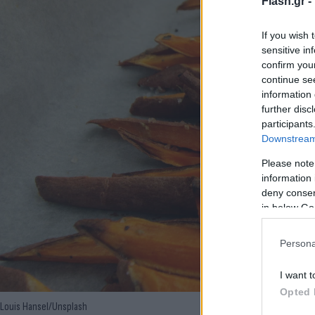
Flash.gr -
If you wish 
sensitive in
confirm you
continue se
information 
further disc
participants
Downstream 
Please note
information 
deny consent
in below Go
Persona
I want t
Opted 
Louis Hansel/Unsplash