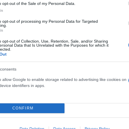
o opt-out of the Sale of my Personal Data.
In
to opt-out of processing my Personal Data for Targeted
ing.
In
άνθρακες, φυτικές ίνες και κάλιο, που υποστηρίζου
απότομη πτώση σακχάρου. Ιδανικές ψητές ή σε συν
o opt-out of Collection, Use, Retention, Sale, and/or Sharing
ersonal Data that Is Unrelated with the Purposes for which it
lected.
Out
κές ίνες
consents
o allow Google to enable storage related to advertising like cookies on
ς τροφοδοτεί τους μύες και σταθεροποιεί το σάκχαρ
evice identifiers in apps.
κά το νευρικό σύστημα, όπως κάνει ο καφές. Ιδανικ
CONFIRM
Data Deletion
Data Access
Privacy Policy