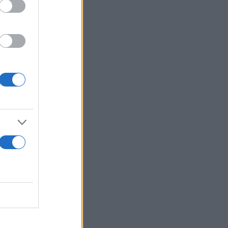
ν τη
δυασμό
ο,
ό για