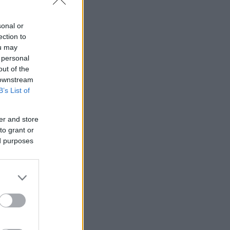
sonal or
ection to
ou may
 personal
out of the
 downstream
B’s List of
er and store
to grant or
ed purposes