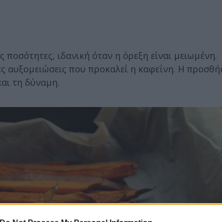
 ποσότητες, ιδανική όταν η όρεξη είναι μειωμένη.
ες αυξομειώσεις που προκαλεί η καφεΐνη. Η προσθή
και τη δύναμη.