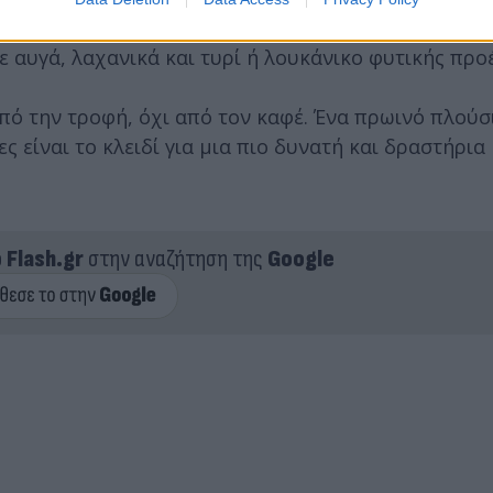
ωτεΐνη, παρέχοντας γρήγορη και σταθερή ενέργεια.
ε αυγά, λαχανικά και τυρί ή λουκάνικο φυτικής προ
πό την τροφή, όχι από τον καφέ. Ένα πρωινό πλούσ
ς είναι το κλειδί για μια πιο δυνατή και δραστήρια
ο
Flash.gr
στην αναζήτηση της
Google