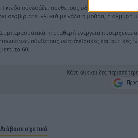
Η κινόα συνδυάζει σύνθετους υδατάνθρακες και πρ
να σερβιριστεί γλυκιά με γάλα ή μούρα, ή αλμυρή μ
Συμπερασματικά, η σταθερή ενέργεια προέρχεται α
πρωτεΐνες, σύνθετους υδατάνθρακες και φυτικές ίνε
μετά τα 60.
Κάνε κλικ και δες περισσότερ
Διάβασε σχετικά