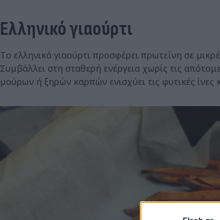
Ελληνικό γιαούρτι
Το ελληνικό γιαούρτι προσφέρει πρωτεΐνη σε μικρές
Συμβάλλει στη σταθερή ενέργεια χωρίς τις απότομ
μούρων ή ξηρών καρπών ενισχύει τις φυτικές ίνες 