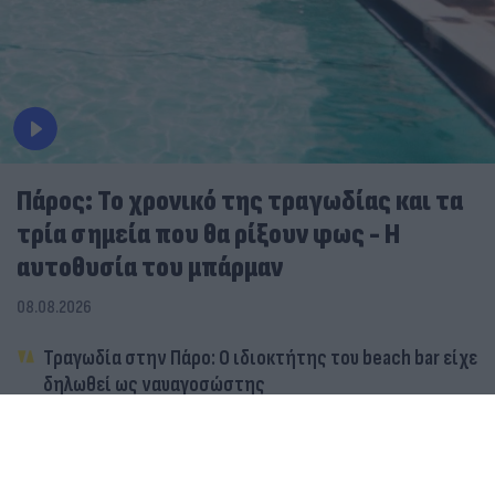
Πάρος: Το χρονικό της τραγωδίας και τα
τρία σημεία που θα ρίξουν φως - Η
αυτοθυσία του μπάρμαν
08.08.2026
Τραγωδία στην Πάρο: Ο ιδιοκτήτης του beach bar είχε
δηλωθεί ως ναυαγοσώστης
Τραγωδία στην Πάρο: Πνίγηκε 4χρονο παιδί σε πισίνα
– Προσήχθησαν γονείς και ιδιοκτήτης