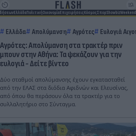
ιδήσεων
Ελλάδα
Πολιτική
Οικονομία
Επιχειρήσεις
Κόσμος
Σπορ
Showbiz
Weekend
Ελλάδα
Απολύμανση
Αγρότες
Ευλογιά Αιγ
Αγρότες: Απολύμανση στα τρακτέρ πριν
μπουν στην Αθήνα: Τα ψεκάζουν για την
ευλογιά - Δείτε βίντεο
Δύο σταθμοί απολύμανσης έχουν εγκατασταθεί
από την ΕΛΑΣ στα διόδια Αφιδνών και Ελευσίνας,
από όπου θα περάσουν όλα τα τρακτέρ για το
συλλαλητήριο στο Σύνταγμα.