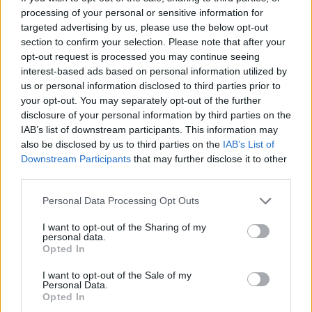
απολύμανση τα τρακτέρ θα κινηθούν με τη
processing of your personal or sensitive information for
συνοδεία περιπολικών, από τις πύλες της Αττικής,
targeted advertising by us, please use the below opt-out
section to confirm your selection. Please note that after your
μέσω της λεωφόρου Κηφισού, ακολουθώντας το
opt-out request is processed you may continue seeing
δρομολόγιο: Λ. Αθηνών, Ομόνοια, αντίθετα την οδό
interest-based ads based on personal information utilized by
Πανεπιστημίου μέχρι την πλατεία Συντάγματος,
us or personal information disclosed to third parties prior to
όπου σύμφωνα με τον σχεδιασμό θα
your opt-out. You may separately opt-out of the further
disclosure of your personal information by third parties on the
διανυκτερεύσουν μπροστά στη Βουλή.
IAB’s list of downstream participants. This information may
also be disclosed by us to third parties on the
IAB’s List of
Downstream Participants
that may further disclose it to other
third parties.
Please note that this website/app uses one or more Google
Personal Data Processing Opt Outs
services and may gather and store information including but
not limited to your visit or usage behaviour. You may click to
I want to opt-out of the Sharing of my
personal data.
grant or deny consent to Google and its third-party tags to
Opted In
use your data for below specified purposes in below Google
consent section.
I want to opt-out of the Sale of my
Personal Data.
Opted In