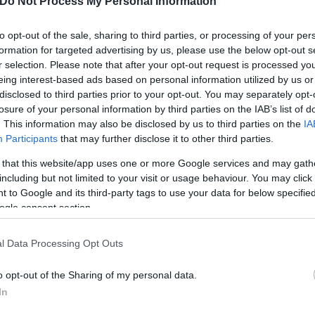
Do Not Process My Personal Information
φερθεισών επαφών τονίζει τη πρόθεση της κυβέρν
to opt-out of the sale, sharing to third parties, or processing of your per
παραγωγών μηδικής ( τριφύλλι ), που αποτελούν μί
formation for targeted advertising by us, please use the below opt-out s
 Η ίδια πηγή επιβεβαιώνει, δε, και την οριστική ε
r selection. Please note that after your opt-out request is processed y
eing interest-based ads based on personal information utilized by us or
τον υπολογισμό του ΑΤΑΚ. Αν και οι συγκεκριμένες ε
disclosed to third parties prior to your opt-out. You may separately opt-
μικότερα μπλόκα ανά την επικράτεια στην κυβέρνη
losure of your personal information by third parties on the IAB’s list of
όκων στα επόμενα 24ώρα, καθώς αντίστοιχες στο π
. This information may also be disclosed by us to third parties on the
IA
Participants
that may further disclose it to other third parties.
 that this website/app uses one or more Google services and may gath
including but not limited to your visit or usage behaviour. You may click 
τα περιθώρια ελιγμών
 to Google and its third-party tags to use your data for below specifi
ogle consent section.
τερη διαδοχική άρνηση των αγροτών να προσέλθουν
l Data Processing Opt Outs
της επί το αυστηρότερον, ωστόσο, είναι σαφές ότι 
δημοσκοπήσεις, στενεύει επικίνδυνα τα περιθώρια 
o opt-out of the Sharing of my personal data.
In