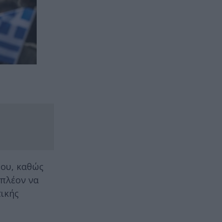
μου, καθώς
 πλέον να
τικής