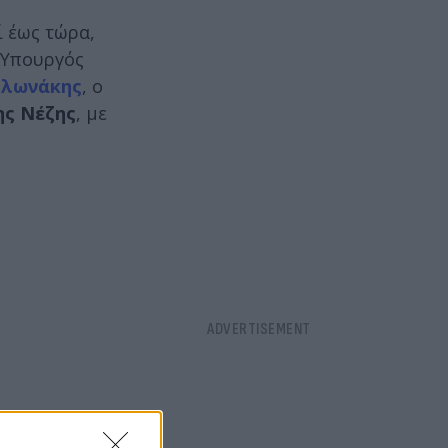
ί έως τώρα,
 Υπουργός
υλωνάκης
, ο
ς Νέζης
, με