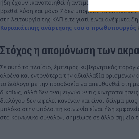
ήδη έχουν ικανοποιηθεί ή αντιμετωπίζονται θετικά
βρεθεί λύση και μόνο 7 δεν μπορούν να επιλυθούν
στη λειτουργία της ΚΑΠ είτε γιατί είναι ανέφικτα 
Κυριακάτικης ανάρτησης του ο πρωθυπουργός
Στόχος η απομόνωση των ακρ
Σε αυτό το πλαίσιο, έμπειρος κυβερνητικός παράγω
ολοένα και εντονότερα την αδιαλλαξία ορισμένων
το διάλογο με την προσδοκία να απευθυνθεί στη μ
δικαίως, αλλά δεν αναμειγνύουν τις κινητοποιήσεις
διαλόγου δεν ωφελεί κανέναν και είναι δείγμα μιας
μπλόκα στην υπόλοιπη κοινωνία είναι ήδη εμφανείς
στο κοινωνικό σύνολο», σημείωσε σε άλλο σημείο 