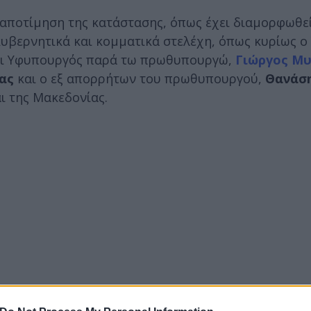
α αποτίμηση της κατάστασης, όπως έχει διαμορφωθε
υβερνητικά και κομματικά στελέχη, όπως κυρίως ο
 οι Υφυπουργός παρά τω πρωθυπουργώ,
Γιώργος Μ
κας
και ο εξ απορρήτων του πρωθυπουργού,
Θανάση
ι της Μακεδονίας.