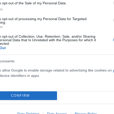
o opt-out of the Sale of my Personal Data.
In
to opt-out of processing my Personal Data for Targeted
ing.
In
o opt-out of Collection, Use, Retention, Sale, and/or Sharing
ersonal Data that Is Unrelated with the Purposes for which it
lected.
Out
consents
o allow Google to enable storage related to advertising like cookies on
 τριπλό: πρώτον ότι η πόρτα του διαλόγου παραμέν
evice identifiers in apps.
 ρίξει στο τραπέζι των διαπραγματεύσεων και τρίτο
α των πολιτών και την οικονομική ζημιά εμπόρων κ
ήσεων.
CONFIRM
ογο.. από τον κατάλογο με τα 27 αιτήματα των αγρο
Data Deletion
Data Access
Privacy Policy