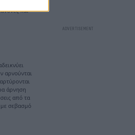
μένου να
κανόνες και
αδεικνύει
όν αρνούνται
μαρτύρονται
ίρα άρνηση
σεις από τα
α με σεβασμό