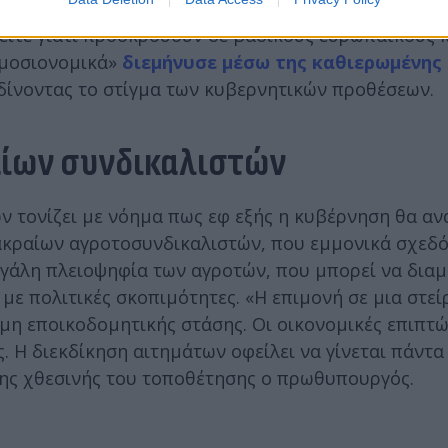
, 4 βρίσκονται υπό επεξεργασία ή συζήτηση προκει
 είτε γιατί προσκρούουν σε βασικούς ευρωπαϊκούς 
δημοσιονομικά»
διεμήνυσε μέσω της καθιερωμένης
δίνοντας το στίγμα των κυβερνητικών προθέσεων.
αίων συνδικαλιστών
ν τονίζει με νόημα πως εφ εξής η κυβέρνηση θα αν
 ακραίων αγροτοσυνδικαλιστών, που εμμονικά σχεδ
εγάλη πλειοψηφία των αγροτών, που μπορεί να δια
 με πολιτικές σκοπιμότητες. «Η επιμονή σε μια στε
 μη εποικοδομητικής στάσης. Οι οικονομικές επιπτώ
. Η διεκδίκηση αιτημάτων οφείλει να γίνεται πάντ
της χθεσινής του τοποθέτησης ο πρωθυπουργός.