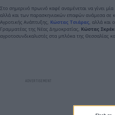
Στο σημερινό πρωινό καφέ αναμένεται να γίνει μί
αλλά και των παρασκηνιακών επαφών ανάμεσα σε κ
Αγροτικής Ανάπτυξης,
Κώστας Τσιάρας
, αλλά και
Γραμματέας της Νέας Δημοκρατίας,
Κώστας Σκρέ
αγροτοσυνδικαλιστές στα μπλόκα της Θεσσαλίας κα