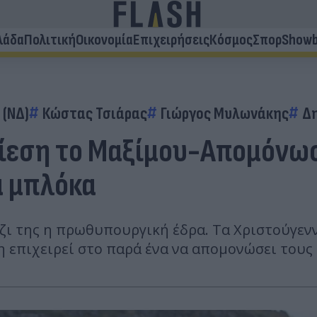
λάδα
Πολιτική
Οικονομία
Επιχειρήσεις
Κόσμος
Σπορ
Showb
 (ΝΔ)
Κώστας Τσιάρας
Γιώργος Μυλωνάκης
Δ
πίεση το Μαξίμου-Απομόνω
α μπλόκα
έζι της η πρωθυπουργική έδρα. Τα Χριστούγεν
 επιχειρεί στο παρά ένα να απομονώσει τους