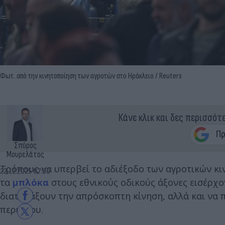
Φωτ. από την κινητοποίηση των αγροτών στο Ηράκλειο / Reuters
Κάνε κλικ και δες περισσότ
Σπύρος
Μουρελάτος
Τρόπους να υπερβεί το αδιέξοδο των αγροτικών κ
22.12.2025 07:00
τα
μπλόκα
στους εθνικούς οδικούς άξονες εισέρχο
διαταράξουν την απρόσκοπτη κίνηση, αλλά και να 
περιόδου.