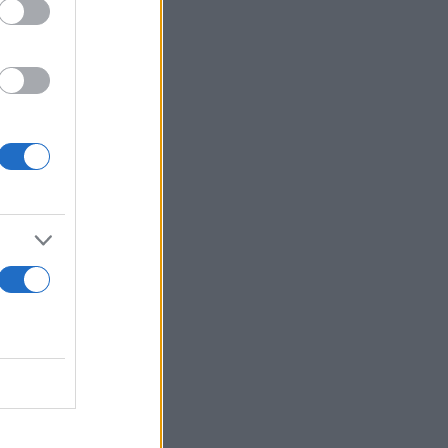
ει ανοιχτή,
ν ότι οι
αι
τών, τα 16