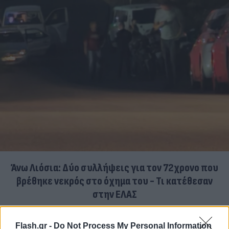
Άνω Λιόσια: Δύο συλλήψεις για τον 72χρονο που
βρέθηκε νεκρός στο όχημα του - Τι κατέθεσαν
στην ΕΛΑΣ
06.08.2026
ΚΏΣΤΑΣ ΠΑΠΑΔΌΠΟΥΛΟΣ
Flash.gr -
Do Not Process My Personal Information