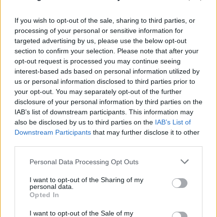
If you wish to opt-out of the sale, sharing to third parties, or
processing of your personal or sensitive information for
targeted advertising by us, please use the below opt-out
section to confirm your selection. Please note that after your
opt-out request is processed you may continue seeing
interest-based ads based on personal information utilized by
us or personal information disclosed to third parties prior to
your opt-out. You may separately opt-out of the further
disclosure of your personal information by third parties on the
IAB’s list of downstream participants. This information may
also be disclosed by us to third parties on the
IAB’s List of
Downstream Participants
that may further disclose it to other
third parties.
Please note that this website/app uses one or more Google
Personal Data Processing Opt Outs
services and may gather and store information including but
not limited to your visit or usage behaviour. You may click to
I want to opt-out of the Sharing of my
personal data.
grant or deny consent to Google and its third-party tags to
Opted In
use your data for below specified purposes in below Google
consent section.
I want to opt-out of the Sale of my