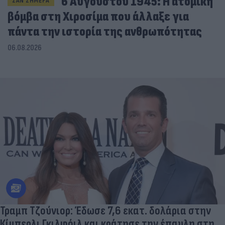
6 Αυγούστου 1945: Η ατομική
ΣΑΝ ΣΗΜΕΡΑ
βόμβα στη Χιροσίμα που άλλαξε για
πάντα την ιστορία της ανθρωπότητας
06.08.2026
Τραμπ Τζούνιορ: Έδωσε 7,6 εκατ. δολάρια στην
Κίμπερλι Γκιλφόιλ και κράτησε την έπαυλη στη