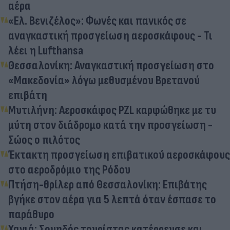
αέρα
«Ελ. Βενιζέλος»: Φωνές και πανικός σε
αναγκαστική προσγείωση αεροσκάφους - Τι
λέει η Lufthansa
Θεσσαλονίκη: Αναγκαστική προσγείωση στο
«Μακεδονία» λόγω μεθυσμένου Βρετανού
επιβάτη
Μυτιλήνη: Αεροσκάφος PZL καρφώθηκε με τυ
μύτη στον διάδρομο κατά την προσγείωση -
Σώος ο πιλότος
Έκτακτη προσγείωση επιβατικού αεροσκάφους
στο αεροδρόμιο της Ρόδου
Πτήση-θρίλερ από Θεσσαλονίκη: Επιβάτης
βγήκε στον αέρα για 5 λεπτά όταν έσπασε το
παράθυρο
Χανιά: Σουηδός τουρίστας κατέρρευσε και