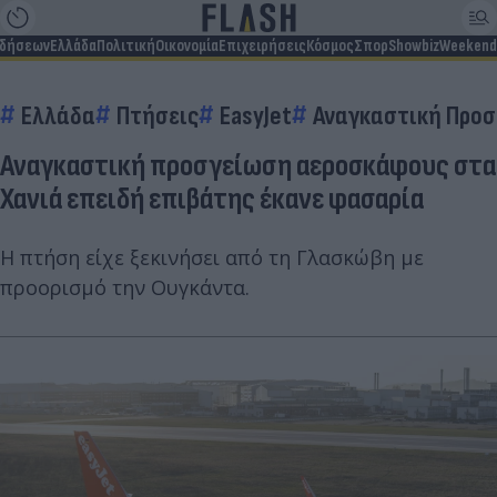
ιδήσεων
Ελλάδα
Πολιτική
Οικονομία
Επιχειρήσεις
Κόσμος
Σπορ
Showbiz
Weekend
Ελλάδα
Πτήσεις
EasyJet
Αναγκαστική Προ
Αναγκαστική προσγείωση αεροσκάφους στα
Χανιά επειδή επιβάτης έκανε φασαρία
Η πτήση είχε ξεκινήσει από τη Γλασκώβη με
προορισμό την Ουγκάντα.