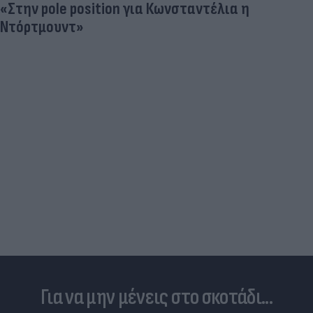
Πρωτοφανές σκάνδαλο - Aθλήτριες
«φουσκώνουν» τον στηθόδεσμό τους για να
έχουν πλεονέκτημα
Για να μην μένεις στο σκοτάδι...