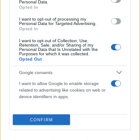
Personal Data.
Opted In
Θλίψη και οδύνη στο «τελευταίο αντίο» στον
I want to opt-out of processing my
Λάκη Χαλκιά - Τραγική φιγούρα η σύζυγός του
Personal Data for Targeted Advertising.
Opted In
06.08.2026
ΕΥΓΕΝΊΑ ΓΙΑΝΝΑΚΈΛΟΥ
I want to opt-out of Collection, Use,
Retention, Sale, and/or Sharing of my
Personal Data that Is Unrelated with the
Purposes for which it was collected.
Opted Out
Google consents
I want to allow Google to enable storage
related to advertising like cookies on web or
device identifiers in apps.
CONFIRM