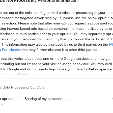
Do Not Process My Personal Information
ική πρόταση από πλευράς προέδρου, συνεδρίαση της
αρκούς συνεδρίου. Ουδείς γνωρίζει προσώρας, τουλ
to opt-out of the sale, sharing to third parties, or processing of your per
ρκετοί θεωρούν πως «όλα θα γίνουν στην πράξη», 
formation for targeted advertising by us, please use the below opt-out s
ος, θα ανοίξουν δραματικά οι πόρτες της Κουμου
r selection. Please note that after your opt-out request is processed y
eing interest-based ads based on personal information utilized by us or
disclosed to third parties prior to your opt-out. You may separately opt-
losure of your personal information by third parties on the IAB’s list of
. This information may also be disclosed by us to third parties on the
IA
Participants
that may further disclose it to other third parties.
 της Λ. Αμαλίας προετοιμάζεται πυρετωδώς, για τις
 that this website/app uses one or more Google services and may gath
νακοίνωσης του νέου κόμματος ενώ αύριο αναμένε
including but not limited to your visit or usage behaviour. You may click 
ων οποίων θα δοθεί και επισήμως η οριστική ημερο
 to Google and its third-party tags to use your data for below specifi
ogle consent section.
l Data Processing Opt Outs
o opt-out of the Sharing of my personal data.
In