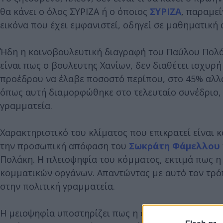
θα κάνει ο όλος ΣΥΡΙΖΑ ή ο όποιος
ΣΥΡΙΖΑ
, παραμεί
εικόνα που έχει εμφανιστεί, οδηγεί σε μαθηματική
Ήδη η κοινοβουλευτική διαγραφή του Παύλου Πολάκ
είναι πως ο βουλευτης Χανίων, δεν διαθέτει ισχυρή
προέδρου να έλαβε ποσοστό περίπου, στο 45% αλλ
όπως αυτή διαμορφώθηκε στο τελευταίο συνέδριο, 
γραμματεία.
Χαρακτηριστικό του κλίματος που επικρατεί είναι 
την προσωπική απόφαση του
Σωκράτη Φάμελλου
Πολάκη. Η πλειοψηφία του κόμματος, εκτιμά πως η
κομματικών οργάνων. Απαντώντας με αυτό τον τρό
στην πολιτική γραμματεία.
Η μειοψηφία υποστηρίζει πως η σύνθεση των ανώτ