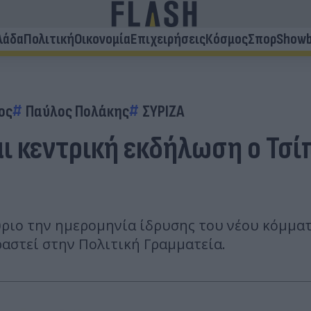
λάδα
Πολιτική
Οικονομία
Επιχειρήσεις
Κόσμος
Σπορ
Showb
ος
Παύλος Πολάκης
ΣΥΡΙΖΑ
ι κεντρική εκδήλωση ο Τσίπ
ύριο την ημερομηνία ίδρυσης του νέου κόμμα
ραστεί στην Πολιτική Γραμματεία.