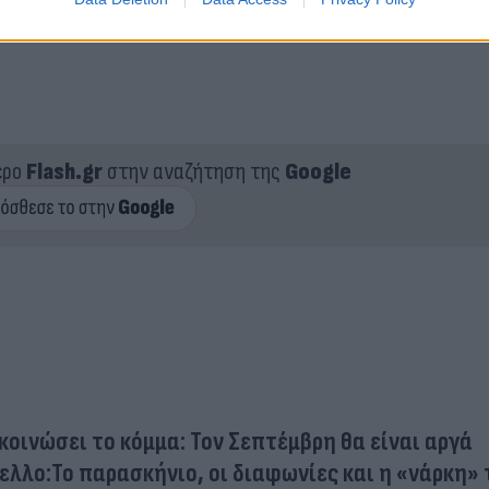
ερο
Flash.gr
στην αναζήτηση της
Google
οινώσει το κόμμα: Τον Σεπτέμβρη θα είναι αργά
λλο:Το παρασκήνιο, οι διαφωνίες και η «νάρκη» 