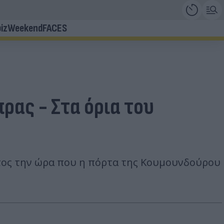
iz
Weekend
FACES
ρας - Στα όρια του
τος την ώρα που η πόρτα της Κουμουνδούρου