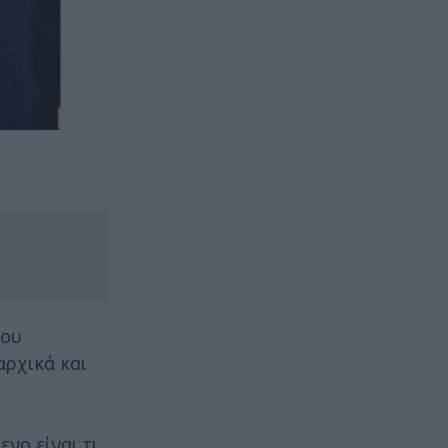
που
αρχικά και
νο είναι τι