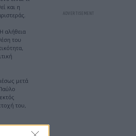
εί και η
αριστεράς.
 Η αλήθεια
θέση του
τικότητα,
ιτική
αμέσως μετά
 Παύλο
 εκτός
τοχή του,
 τελευταίο