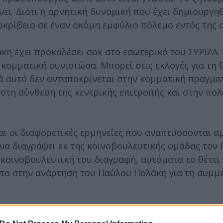
νει. Διότι η αρνητική δυναμική που έχει δημιουργηθ
 ακρίβεια σε έναν ακόμη εμφύλιο πόλεμο εντός της 
η έχει προκαλέσει σοκ στο εσωτερικό του ΣΥΡΙΖΑ.
 κομματική συνιστώσα. Μπορεί στις εκλογές για τη 
ά αυτό δεν ανταποκρίνεται στην κομματική πραγμα
στη σύνθεση της κεντρικής επιτροπής και στην πολ
και οι διαφορετικές ερμηνείες που αναπτύσσονται 
να διαγράψει εκ της κοινοβουλευτικής ομάδας τον
 κοινοβουλευτική του διαγραφή, αυτόματα το θέτει
πο στην ανάρτηση του Παύλου Πολάκη για τη συμμε
ατων καθοδηγητικών οργάνων συντελέστηκε μετά το