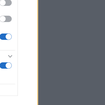
ρεοπαγίτου.
σοκ και δέος