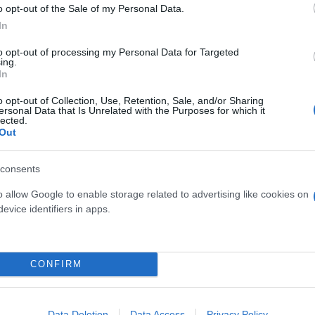
o opt-out of the Sale of my Personal Data.
In
to opt-out of processing my Personal Data for Targeted
ing.
In
o opt-out of Collection, Use, Retention, Sale, and/or Sharing
ersonal Data that Is Unrelated with the Purposes for which it
αγματοποιηθεί στον ευρύτερο χώρο της Διονυσίου Α
lected.
Out
πρα στην κεντρική πολιτική αρένα, θα προκαλέσει 
consents
ισσότερο στο πρώην κόμμα του.
o allow Google to enable storage related to advertising like cookies on
evice identifiers in apps.
CONFIRM
Data Deletion
Data Access
Privacy Policy