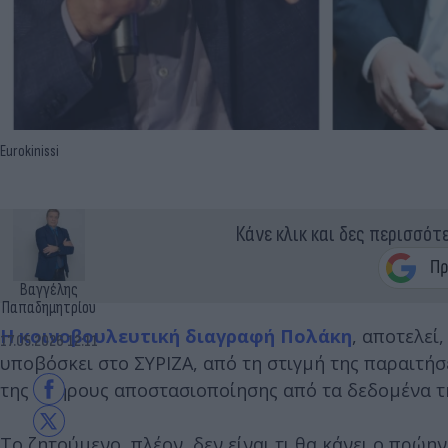
Eurokinissi
Κάνε κλικ και δες περισσότ
Βαγγέλης
Παπαδημητρίου
Η κοινοβουλευτική διαγραφή Πολάκη
, αποτελεί
17.05.2026 12:11
υποβόσκει στο ΣΥΡΙΖΑ, από τη στιγμή της παραιτήσ
της πλήρους αποστασιοποίησης από τα δεδομένα 
Το ζητούμενο, πλέον, δεν είναι τι θα κάνει ο πρώη