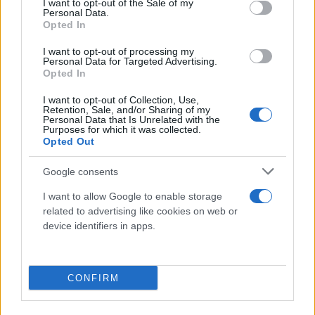
I want to opt-out of the Sale of my
Personal Data.
Opted In
I want to opt-out of processing my
Personal Data for Targeted Advertising.
Opted In
I want to opt-out of Collection, Use,
Retention, Sale, and/or Sharing of my
Personal Data that Is Unrelated with the
Purposes for which it was collected.
Opted Out
Google consents
Κάνε κλικ και δες περισσότερο
Flash.gr
στην αναζήτηση της
Google
I want to allow Google to enable storage
related to advertising like cookies on web or
device identifiers in apps.
CONFIRM
Διάβασε σχετικά