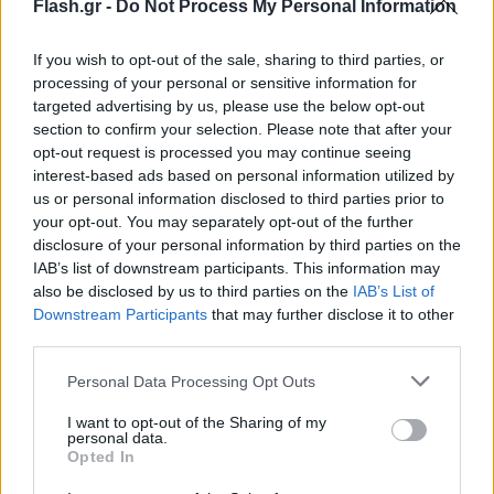
μεταφορά μουσικής με λίγα μόνο κλικ.
Flash.gr -
Do Not Process My Personal Information
If you wish to opt-out of the sale, sharing to third parties, or
processing of your personal or sensitive information for
targeted advertising by us, please use the below opt-out
section to confirm your selection. Please note that after your
opt-out request is processed you may continue seeing
interest-based ads based on personal information utilized by
us or personal information disclosed to third parties prior to
your opt-out. You may separately opt-out of the further
disclosure of your personal information by third parties on the
IAB’s list of downstream participants. This information may
also be disclosed by us to third parties on the
IAB’s List of
Downstream Participants
that may further disclose it to other
third parties.
Please note that this website/app uses one or more Google
Personal Data Processing Opt Outs
services and may gather and store information including but
not limited to your visit or usage behaviour. You may click to
I want to opt-out of the Sharing of my
personal data.
grant or deny consent to Google and its third-party tags to
Opted In
use your data for below specified purposes in below Google
consent section.