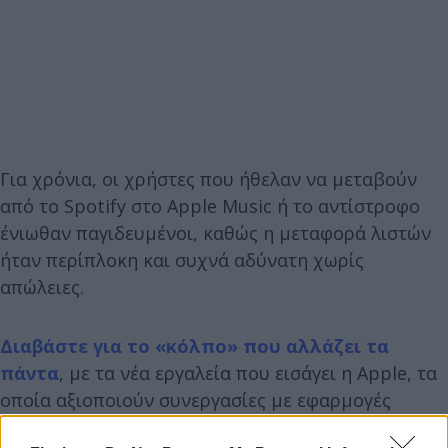
Για χρόνια, οι χρήστες που ήθελαν να μεταβούν
από το Spotify στο Apple Music ή το αντίστροφο
ένιωθαν παγιδευμένοι, καθώς η μεταφορά λιστών
ήταν περίπλοκη και συχνά αδύνατη χωρίς
απώλειες.
Διαβάστε για το «κόλπο» που αλλάζει τα
πάντα
, με τα νέα εργαλεία που εισάγει η Apple, τα
οποία αξιοποιούν συνεργασίες με εφαρμογές
τρίτων, όπως το SongShift, και επιτρέπουν τη