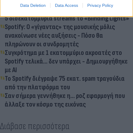
Data Deletion
Data Access
Privacy Policy
Ο The Weeknd γράφει ιστορία στο Spotify - Στα
5 δισεκατομμύρια streams το «Blinding Lights»
Spotify: Ο «γίγαντας» της μουσικής μόλις
ανακοίνωσε νέες αυξήσεις - Πόσο θα
πληρώνουν οι συνδρομητές
Συγκρότημα με 1 εκατομμύριο ακροατές στο
Spotify τελικά... δεν υπάρχει - Δημιουργήθηκε
με AI
Το Spotify διέγραψε 75 εκατ. spam τραγούδια
από την πλατφόρμα του
Σαν σήμερα γεννήθηκε η... ροζ εφαρμογή που
άλλαξε τον κόσμο της εικόνας
Διάβασε περισσότερα