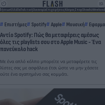
ιδήσεων
Ελλάδα
Πολιτική
Οικονομία
Επιχειρήσεις
Κόσμος
Σπορ
Showbiz
Weekend
Επιστήμες
Spotify
Apple
Μουσική
Εφαρμογ
Αντίο Spotify: Πώς θα μεταφέρεις αμέσως
όλες τις playlists σου στο Apple Music - Ένα
πανεύκολο hack
Με ένα απλό κόλπο μπορείτε να μεταφέρετε τις
λίστες σας με ασφάλεια έτσι ώστε να μην χάσετε
ούτε ένα αγαπημένο σας κομμάτι.