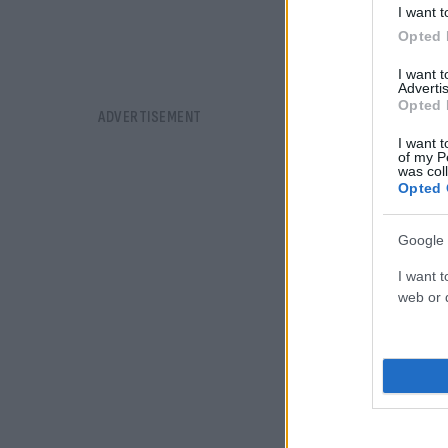
I want t
Opted 
I want 
Advertis
Opted 
I want t
of my P
was col
Opted 
Google 
I want t
web or d