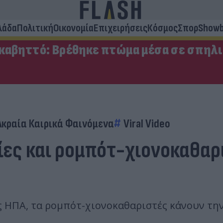
λάδα
Πολιτική
Οικονομία
Επιχειρήσεις
Κόσμος
Σπορ
Showb
καβηττό: Βρέθηκε πτώμα μέσα σε σπηλι
Ακραία Καιρικά Φαινόμενα
Viral Video
ίες και ρομπότ-χιονοκαθαρ
 ΗΠΑ, τα ρομπότ-χιονοκαθαριστές κάνουν την