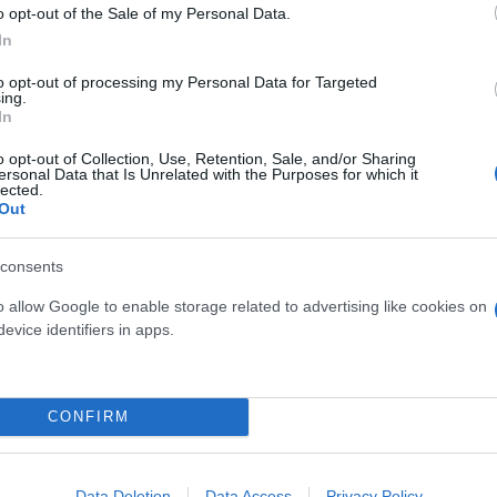
o opt-out of the Sale of my Personal Data.
In
to opt-out of processing my Personal Data for Targeted
ing.
In
o opt-out of Collection, Use, Retention, Sale, and/or Sharing
ersonal Data that Is Unrelated with the Purposes for which it
lected.
Out
consents
o allow Google to enable storage related to advertising like cookies on
evice identifiers in apps.
CONFIRM
Data Deletion
Data Access
Privacy Policy