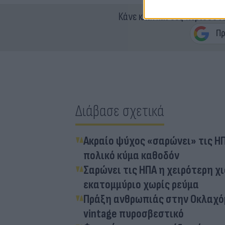
Κάνε κλικ και δες περισσότ
Διάβασε σχετικά
Ακραίο ψύχος «σαρώνει» τις ΗΠ
πολικό κύμα καθοδόν
Σαρώνει τις ΗΠΑ η χειρότερη χι
εκατομμύριο χωρίς ρεύμα
Πράξη ανθρωπιάς στην Οκλαχόμ
vintage πυροσβεστικό