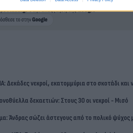
ερο
Flash.gr
στην αναζήτηση της
Google
Α: Δεκάδες νεκροί, εκατομμύρια στο σκοτάδι και 
ονοθύελλα δεκαετιών: Στους 30 οι νεκροί - Μισό
α: Άνδρας σώζει άστεγους από το πολικό ψύχος 