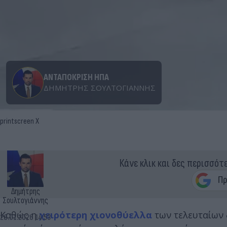
ΑΝΤΑΠΟΚΡΙΣΗ ΗΠΑ
ΔΗΜΉΤΡΗΣ ΣΟΥΛΤΟΓΙΆΝΝΗΣ
printscreen X
Κάνε κλικ και δες περισσότ
Δημήτρης
Σουλτογιάννης
Καθώς η
χειρότερη χιονοθύελλα
των τελευταίων 
28.01.2026 14:53