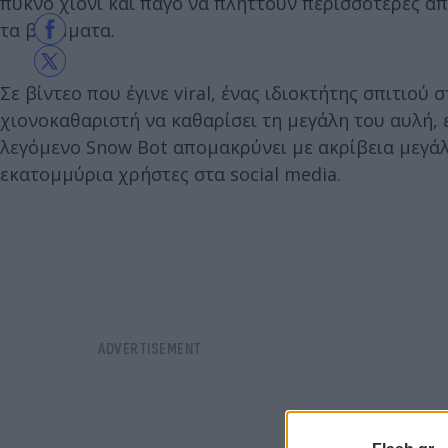
πυκνό χιόνι και πάγο να πλήττουν περισσότερες απ
τα βλέμματα.
Σε βίντεο που έγινε viral, ένας ιδιοκτήτης σπιτιο
χιονοκαθαριστή να καθαρίσει τη μεγάλη του αυλή, ε
λεγόμενο Snow Bot απομακρύνει με ακρίβεια μεγάλ
εκατομμύρια χρήστες στα social media.