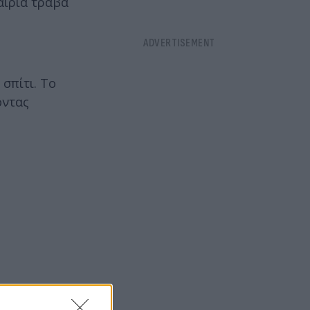
αιρία τραβά
σπίτι. Το
οντας