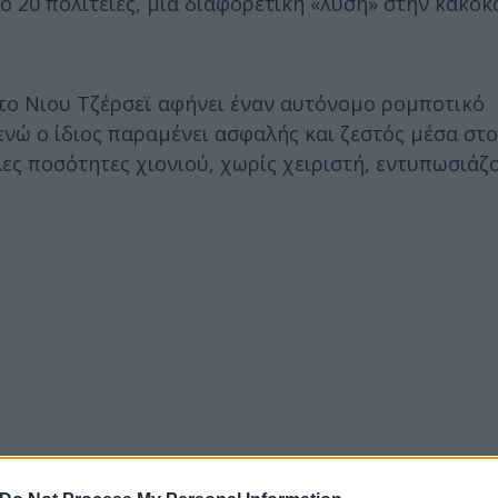
ό 20 πολιτείες, μια διαφορετική «λύση» στην κακοκ
ύ στο Νιου Τζέρσεϊ αφήνει έναν αυτόνομο ρομποτικό
νώ ο ίδιος παραμένει ασφαλής και ζεστός μέσα στο 
ες ποσότητες χιονιού, χωρίς χειριστή, εντυπωσιάζ