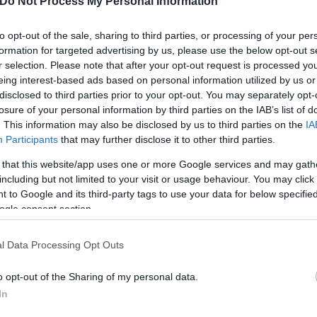
Do Not Process My Personal Information
to opt-out of the sale, sharing to third parties, or processing of your per
formation for targeted advertising by us, please use the below opt-out s
rs a homeowner's massive driveway in New Jersey.
r selection. Please note that after your opt-out request is processed y
eing interest-based ads based on personal information utilized by us or
disclosed to third parties prior to your opt-out. You may separately opt-
losure of your personal information by third parties on the IAB’s list of
. This information may also be disclosed by us to third parties on the
IA
νικότερη κατάσταση που επικρατεί στις
ΗΠΑ, όπου ο
Participants
that may further disclose it to other third parties.
 εκατοστών, προκάλεσαν εκτεταμένες διακοπές 
 that this website/app uses one or more Google services and may gath
σκολίες στην καθημερινότητα των πολιτών και 
including but not limited to your visit or usage behaviour. You may click 
 to Google and its third-party tags to use your data for below specifi
ogle consent section.
ων υποδομών, η τεχνολογία δείχνει πως μπορεί να 
l Data Processing Opt Outs
α αποτελούν ίσως μια πρώτη ματιά στο μέλλον της
o opt-out of the Sharing of my personal data.
In