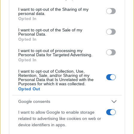
services and may gather and store information including but
not limited to your visit or usage behaviour. You may click to
I want to opt-out of the Sharing of my
personal data.
grant or deny consent to Google and its third-party tags to
Opted In
use your data for below specified purposes in below Google
consent section.
I want to opt-out of the Sale of my
Personal Data.
Opted In
I want to opt-out of processing my
Personal Data for Targeted Advertising.
Opted In
I want to opt-out of Collection, Use,
Retention, Sale, and/or Sharing of my
Σύμφωνα με τους Times of Israel
, σε μια
Personal Data that Is Unrelated with the
Purposes for which it was collected.
βιντεοσκοπημένη δήλωση στα εβραϊκά, είπε: «Αυτή
Opted Out
η φρικτή γενοκτονία, η οποία έλαβε χώρα πριν από
Google consents
100 και πλέον χρόνια, και τα γεγονότα της οποίας
δεν είναι πραγματικά αμφισβητήσιμα,
I want to allow Google to enable storage
related to advertising like cookies on web or
περιελάμβανε τη δολοφονία 1,5 εκατομμυρίου
device identifiers in apps.
ανθρώπων και την καταστροφή μιας αρχαίας και