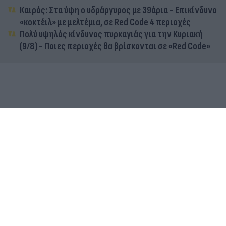
Καιρός: Στα ύψη ο υδράργυρος με 39άρια - Επικίνδυνο
«κοκτέιλ» με μελτέμια, σε Red Code 4 περιοχές
Πολύ υψηλός κίνδυνος πυρκαγιάς για την Κυριακή
(9/8) - Ποιες περιοχές θα βρίσκονται σε «Red Code»