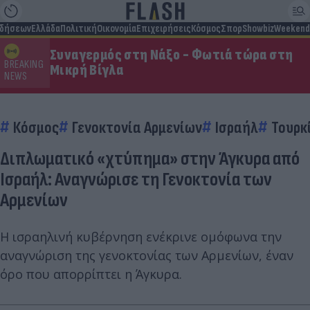
ιδήσεων
Ελλάδα
Πολιτική
Οικονομία
Επιχειρήσεις
Κόσμος
Σπορ
Showbiz
Weekend
Συναγερμός στη Νάξο - Φωτιά τώρα στη
BREAKING
Μικρή Βίγλα
NEWS
Κόσμος
Γενοκτονία Αρμενίων
Ισραήλ
Τουρκ
Διπλωματικό «χτύπημα» στην Άγκυρα από
Ισραήλ: Αναγνώρισε τη Γενοκτονία των
Αρμενίων
Η ισραηλινή κυβέρνηση ενέκρινε ομόφωνα την
αναγνώριση της γενοκτονίας των Αρμενίων, έναν
όρο που απορρίπτει η Άγκυρα.