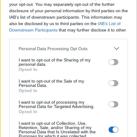
your opt-out. You may separately opt-out of the further
disclosure of your personal information by third parties on the
IAB’s list of downstream participants. This information may
also be disclosed by us to third parties on the
IAB’s List of
Downstream Participants
that may further disclose it to other
third parties.
Please note that this website/app uses one or more Google
Personal Data Processing Opt Outs
services and may gather and store information including but
not limited to your visit or usage behaviour. You may click to
I want to opt-out of the Sharing of my
personal data.
grant or deny consent to Google and its third-party tags to
Opted In
use your data for below specified purposes in below Google
consent section.
I want to opt-out of the Sale of my
Personal Data.
Opted In
I want to opt-out of processing my
Personal Data for Targeted Advertising.
Opted In
I want to opt-out of Collection, Use,
Retention, Sale, and/or Sharing of my
Personal Data that Is Unrelated with the
Purposes for which it was collected.