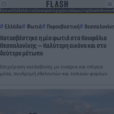
ιδήσεων
Ελλάδα
Πολιτική
Οικονομία
Επιχειρήσεις
Κόσμος
Σπορ
Showbiz
Weekend
Ελλάδα
Φωτιά
Πυροσβεστική
Θεσσαλονίκ
Κατασβέστηκε η μία φωτιά στα Κουφάλια
Θεσσαλονίκης – Καλύτερη εικόνα και στο
δεύτερο μέτωπο
Επιχείρηση κατάσβεσης με εναέρια και επίγεια
μέσα, συνδρομή εθελοντών και τοπικών φορέων.