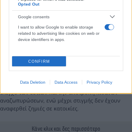
Opted Out
Google consents
I want to allow Google to enable storage
related to advertising like cookies on web or
device identifiers in apps.
CONFIRM
Data Deletion
Data Access
Privacy Policy
Οι δυνάμεις παραμένουν στο σημείο για τον πλήρη
έλεγχο των εστιών και την αποτροπή πιθανών
αναζωπυρώσεων, ενώ μέχρι στιγμής δεν έχουν
αναφερθεί ζημιές σε κατοικίες.
Κάνε κλικ και δες περισσότερο