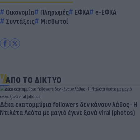
Οικονομία
Πληρωμές
ΕΦΚΑ
e-ΕΦΚΑ
Συντάξεις
Μισθωτοί
ΑΠΟ ΤΟ ΔΙΚΤΥΟ
«Στην pole position για Κωνσταντέλια η
Ντόρτμουντ»