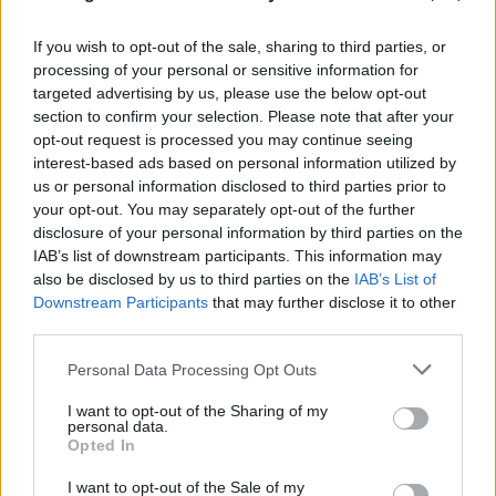
If you wish to opt-out of the sale, sharing to third parties, or
processing of your personal or sensitive information for
targeted advertising by us, please use the below opt-out
section to confirm your selection. Please note that after your
opt-out request is processed you may continue seeing
interest-based ads based on personal information utilized by
us or personal information disclosed to third parties prior to
your opt-out. You may separately opt-out of the further
Ιαπωνία: Απίθανο βίντεο από χειρουργείο τη
disclosure of your personal information by third parties on the
στιγμή του σεισμού 7,1 Ρίχτερ - Αγκάλιασαν τον
IAB’s list of downstream participants. This information may
ασθενή
also be disclosed by us to third parties on the
IAB’s List of
Downstream Participants
that may further disclose it to other
07.08.2026
ΓΙΏΡΓΟΣ ΓΕΩΡΓΑΚΌΠΟΥΛΟΣ
third parties.
Please note that this website/app uses one or more Google
Personal Data Processing Opt Outs
services and may gather and store information including but
not limited to your visit or usage behaviour. You may click to
I want to opt-out of the Sharing of my
personal data.
grant or deny consent to Google and its third-party tags to
Opted In
use your data for below specified purposes in below Google
consent section.
I want to opt-out of the Sale of my