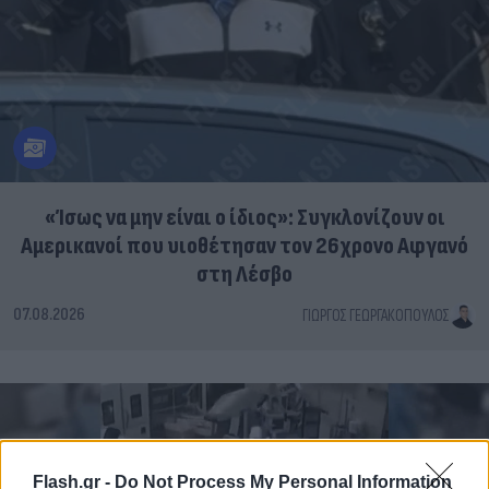
«Ίσως να μην είναι ο ίδιος»: Συγκλονίζουν οι
Αμερικανοί που υιοθέτησαν τον 26χρονο Αφγανό
στη Λέσβο
07.08.2026
ΓΙΏΡΓΟΣ ΓΕΩΡΓΑΚΌΠΟΥΛΟΣ
Flash.gr -
Do Not Process My Personal Information