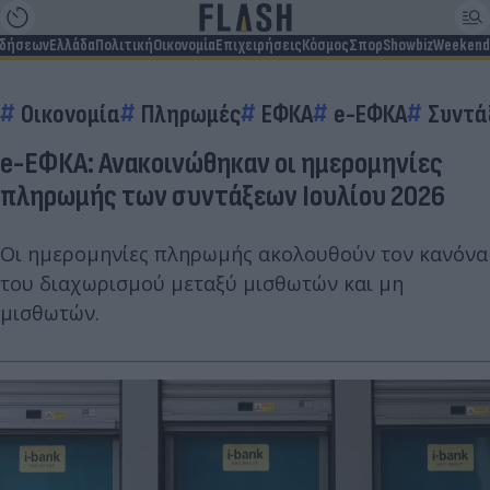
ιδήσεων
Ελλάδα
Πολιτική
Οικονομία
Επιχειρήσεις
Κόσμος
Σπορ
Showbiz
Weekend
Οικονομία
Πληρωμές
ΕΦΚΑ
e-ΕΦΚΑ
Συντά
e-ΕΦΚΑ: Ανακοινώθηκαν οι ημερομηνίες
πληρωμής των συντάξεων Ιουλίου 2026
Οι ημερομηνίες πληρωμής ακολουθούν τον κανόνα
του διαχωρισμού μεταξύ μισθωτών και μη
μισθωτών.