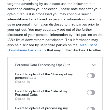
targeted advertising by us, please use the below opt-out
section to confirm your selection. Please note that after your
«Ο
ΕΦΕΤ
και ειδικότερα η Περιφερειακή Διεύθυνση
opt-out request is processed you may continue seeing
Αττικής, κατά τη διενέργεια ελέγχων στο πλαίσιο
interest-based ads based on personal information utilized by
us or personal information disclosed to third parties prior to
του Προγράμματος "Επίσημος Έλεγχος
your opt-out. You may separately opt-out of the further
Μικροβιολογικών Κριτηρίων Ασφάλειας Τροφίμων"
disclosure of your personal information by third parties on the
έτους 2026, προέβη σε δειγματοληψία
IAB’s list of downstream participants. This information may
also be disclosed by us to third parties on the
IAB’s List of
παρασκευάσματος κρέατος με εμπορική ονομασία:
Downstream Participants
that may further disclose it to other
"ΓΕΜΙΣΤΟ ΡΟΛΟ ΚΟΤΟΠΟΥΛΟ- ΥΦΑΝΤΗΣ" με
third parties.
ημερομηνία ανάλωσης 08/07/2026 και ημερομηνία
Please note that this website/app uses one or more Google
Personal Data Processing Opt Outs
ζύγισης 24/06/2026, που παράγεται από την
services and may gather and store information including but
εταιρεία "Α & Χ ΥΦΑΝΤΗΣ ΑΝΩΝΥΜΟΣ
not limited to your visit or usage behaviour. You may click to
I want to opt-out of the Sharing of my
personal data.
ΒΙΟΜΗΧΑΝΙΚΗ ΚΑΙ ΕΜΠΟΡΙΚΗ ΕΤΑΙΡΕΙΑ" και
grant or deny consent to Google and its third-party tags to
Opted In
use your data for below specified purposes in below Google
διαπιστώθηκε η ΠΑΡΟΥΣΙΑ του παθογόνου
consent section.
I want to opt-out of the Sale of my
μικροοργανισμού Salmonella spp. στο ανωτέρω
Personal Data.
δείγμα.
Opted In
I want to opt-out of processing my