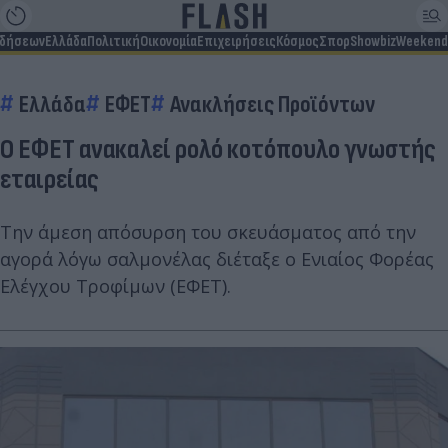
ιδήσεων
Ελλάδα
Πολιτική
Οικονομία
Επιχειρήσεις
Κόσμος
Σπορ
Showbiz
Weekend
Ελλάδα
ΕΦΕΤ
Ανακλήσεις Προϊόντων
Ο ΕΦΕΤ ανακαλεί ρολό κοτόπουλο γνωστής
εταιρείας
Την άμεση απόσυρση του σκευάσματος από την
αγορά λόγω σαλμονέλας διέταξε ο Ενιαίος Φορέας
Ελέγχου Τροφίμων (ΕΦΕΤ).