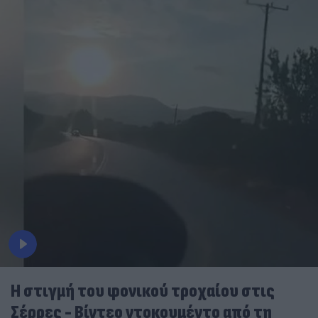
Η στιγμή του φονικού τροχαίου στις
Σέρρες - Βίντεο ντοκουμέντο από τη