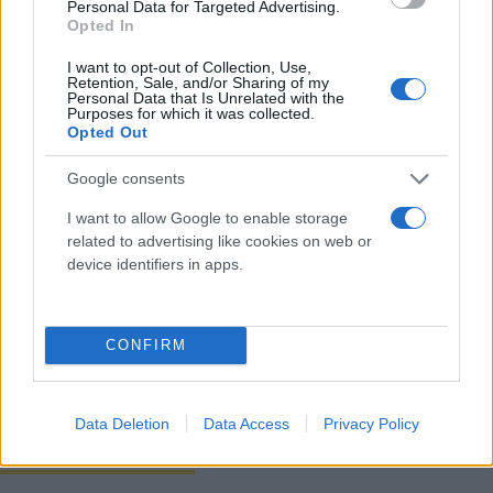
Ο ΕΦΕΤ απαίτησε την άμεση ανάκληση του
Personal Data for Targeted Advertising.
Opted In
συνόλου της συγκεκριμένης παρτίδας του εν λόγω
προϊόντος και ήδη βρίσκονται σε εξέλιξη οι
I want to opt-out of Collection, Use,
Retention, Sale, and/or Sharing of my
σχετικοί έλεγχοι.
Personal Data that Is Unrelated with the
Purposes for which it was collected.
Opted Out
Καλούνται οι καταναλωτές που έχουν προμηθευτεί
Google consents
το ανωτέρω προϊόν, να μην το καταναλώσουν».
I want to allow Google to enable storage
related to advertising like cookies on web or
Κάνε κλικ και δες περισσότερο
device identifiers in apps.
Flash.gr
στην αναζήτηση της
Google
CONFIRM
Data Deletion
Data Access
Privacy Policy
Διάβασε σχετικά