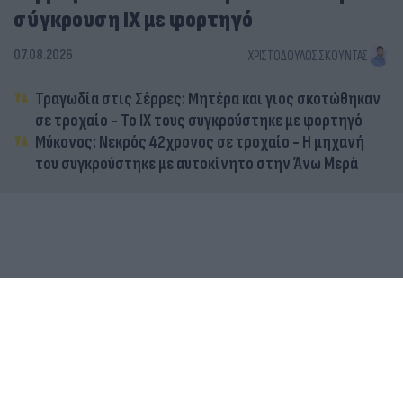
σύγκρουση ΙΧ με φορτηγό
07.08.2026
ΧΡΙΣΤΌΔΟΥΛΟΣ ΣΚΟΎΝΤΑΣ
Τραγωδία στις Σέρρες: Μητέρα και γιος σκοτώθηκαν
σε τροχαίο - Το ΙΧ τους συγκρούστηκε με φορτηγό
Μύκονος: Νεκρός 42χρονος σε τροχαίο - Η μηχανή
του συγκρούστηκε με αυτοκίνητο στην Άνω Μερά