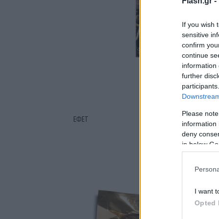
Flash.gr -
If you wish 
sensitive in
confirm you
continue se
information 
further disc
participants
Downstream 
Please note
ΕΦΕΤ
information 
deny consent
in below Go
Persona
I want t
Opted 