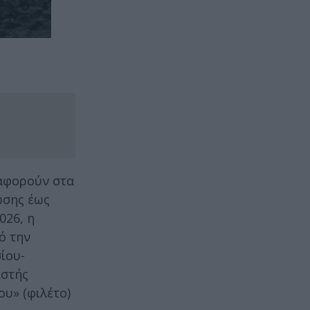
 αφορούν στα
ωσης έως
026, η
ό την
ίου-
ιστής
υ» (φιλέτο)