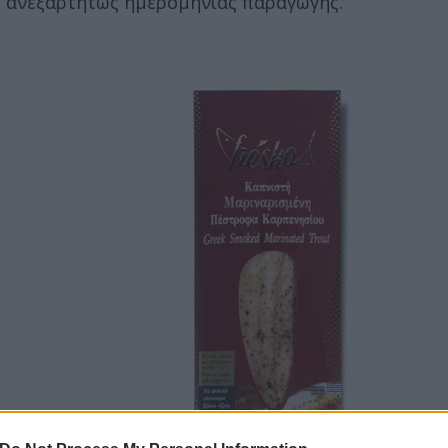
, ανεξαρτήτως ημερομηνίας παραγωγής.