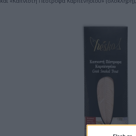
και «Καπνιστή Πέστροφα Καρπενησίου» (ολόκληρη)