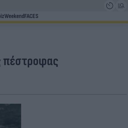
iz
Weekend
FACES
ς πέστροφας
.