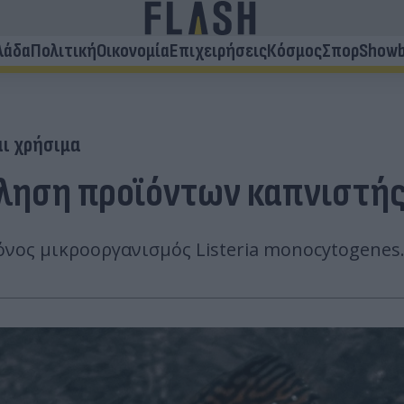
λάδα
Πολιτική
Οικονομία
Επιχειρήσεις
Κόσμος
Σπορ
Showb
αι χρήσιμα
κληση προϊόντων καπνιστή
όνος μικροοργανισμός Listeria monocytogenes