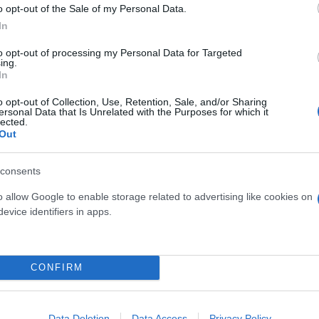
o opt-out of the Sale of my Personal Data.
In
to opt-out of processing my Personal Data for Targeted
ing.
In
o opt-out of Collection, Use, Retention, Sale, and/or Sharing
ersonal Data that Is Unrelated with the Purposes for which it
lected.
Out
consents
o allow Google to enable storage related to advertising like cookies on
 όλα τα ανωτέρω προϊόντα καπνιστής πέστροφας, ν
evice identifiers in apps.
αι στην
ιστοσελίδα της επιχείρησης
.
CONFIRM
Data Deletion
Data Access
Privacy Policy