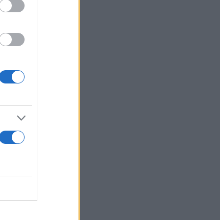
α μην τα