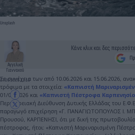
Unsplash
Κάνε κλικ και δες περισσότ
Αγγελική
Γιαννακού
Σε συνέχεια των από 10.06.2026 και 15.06.2026, αν
17.06.2026 12:16
τρόφιμα με τα στοιχεία:
«Καπνιστή Μαριναρισμέ
01/09/2026 και
«Καπνιστή Πέστροφα Καρπενησίο
Περιφερειακή Διεύθυνση Δυτικής Ελλάδας του Ε.Φ.Ε
παραγωγό επιχείρηση «Γ. ΠΑΝΑΓΙΩΤΟΠΟΥΛΟΣ Ι. ΜΠΑΚ
Προυσού, ΚΑΡΠΕΝΗΣΙ, ότι με δική της πρωτοβουλία
πέστροφας, ήτοι: «Καπνιστή Μαριναρισμένη Πέστρ