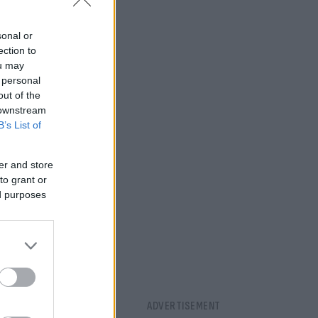
sonal or
ection to
ou may
 personal
out of the
 downstream
B’s List of
er and store
to grant or
ed purposes