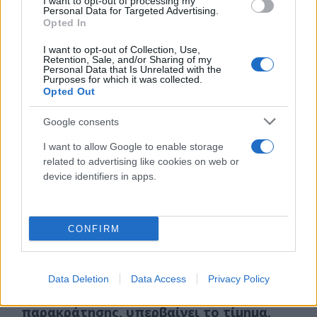
I want to opt-out of processing my
ποσό που αντιστοιχεί σε ποσοστό του
Personal Data for Targeted Advertising.
Opted In
συνόλου του τρέχοντος υπολοίπου της
επιβληθείσας κατάσχεσης. Το ποσοστό
I want to opt-out of Collection, Use,
Retention, Sale, and/or Sharing of my
παρακράτησης προσδιορίζεται με βάση
Personal Data that Is Unrelated with the
κριτήρια φορολογικής συνέπειας του
Purposes for which it was collected.
Opted Out
οφειλέτη και εισπραξιμότητας της
εναπομένουσας οφειλής και σε κάθε
Google consents
περίπτωση δεν μπορεί να υπολείπεται του
25%.
I want to allow Google to enable storage
related to advertising like cookies on web or
device identifiers in apps.
αν το ποσό που προκύπτει από την
παρακράτηση είναι μεγαλύτερο,
παρακρατείται και αποδίδεται το
CONFIRM
μεγαλύτερο ποσό για την άρση της
κατάσχεσης.
Data Deletion
Data Access
Privacy Policy
σε περίπτωση που το ποσό της
παρακράτησης, υπερβαίνει το τίμημα,