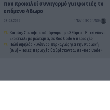
που προκαλεί συναγερμό για φωτιές το
επόμενο 48ωρο
08.08.2026
ΠΑΝΑΓΙΏΤΗΣ ΣΠΑΝΌΣ
Καιρός: Στα ύψη ο υδράργυρος με 39άρια - Επικίνδυνο
«κοκτέιλ» με μελτέμια, σε Red Code 4 περιοχές
Πολύ υψηλός κίνδυνος πυρκαγιάς για την Κυριακή
(9/8) - Ποιες περιοχές θα βρίσκονται σε «Red Code»