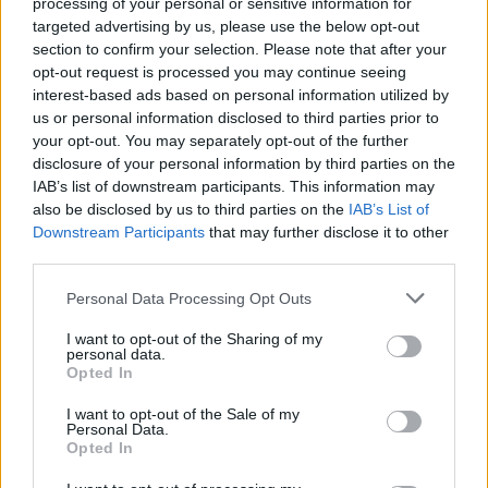
processing of your personal or sensitive information for
υπολείπεται της εμπορικής αξίας του
targeted advertising by us, please use the below opt-out
ακινήτου, όπως αυτή έχει προσδιορισθεί
section to confirm your selection. Please note that after your
κατά τον χρόνο της κατάσχεσης.
opt-out request is processed you may continue seeing
interest-based ads based on personal information utilized by
us or personal information disclosed to third parties prior to
όταν η εμπορική αξία του ακινήτου είναι
your opt-out. You may separately opt-out of the further
κατώτερη της αντικειμενικής αξίας αυτού,
disclosure of your personal information by third parties on the
λαμβάνεται υπόψη η αντικειμενική αξία.
IAB’s list of downstream participants. This information may
also be disclosed by us to third parties on the
IAB’s List of
σε περίπτωση που η κατάσχεση έχει
Downstream Participants
that may further disclose it to other
third parties.
επιβληθεί πέραν της πενταετίας πριν από
την υποβολή της αίτησης, ο οφειλέτης
Please note that this website/app uses one or more Google
Personal Data Processing Opt Outs
προσκομίζει έκθεση εκτίμησης της εμπορική
services and may gather and store information including but
αξίας του υπό μεταβίβαση ακινήτου από
not limited to your visit or usage behaviour. You may click to
I want to opt-out of the Sharing of my
personal data.
grant or deny consent to Google and its third-party tags to
ανεξάρτητο πιστοποιημένο εκτιμητή.
Opted In
use your data for below specified purposes in below Google
consent section.
I want to opt-out of the Sale of my
από το τίμημα της μεταβίβασης,
Personal Data.
Opted In
παρακρατείται και αποδίδεται από τον
συμβολαιογράφο στη Φορολογική Διοίκηση,