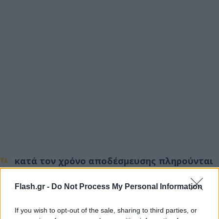
κατά τον χρόνο αποδέσμευσης πληρούνται
οι όροι χορήγησης αποδεικτικού
ενημερότητας ή βεβαίωσης οφειλής.
Flash.gr -
Do Not Process My Personal Information
το τίμημα της μεταβίβασης δεν δύναται να
If you wish to opt-out of the sale, sharing to third parties, or