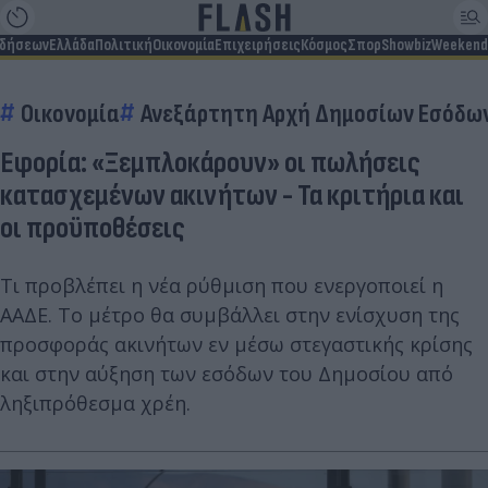
ιδήσεων
Ελλάδα
Πολιτική
Οικονομία
Επιχειρήσεις
Κόσμος
Σπορ
Showbiz
Weekend
Οικονομία
Ανεξάρτητη Αρχή Δημοσίων Εσόδων
Εφορία: «Ξεμπλοκάρουν» οι πωλήσεις
κατασχεμένων ακινήτων - Τα κριτήρια και
οι προϋποθέσεις
Τι προβλέπει η νέα ρύθμιση που ενεργοποιεί η
ΑΑΔΕ. Το μέτρο θα συμβάλλει στην ενίσχυση της
προσφοράς ακινήτων εν μέσω στεγαστικής κρίσης
και στην αύξηση των εσόδων του Δημοσίου από
ληξιπρόθεσμα χρέη.