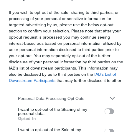
Λάκη Χαλκιά - Τραγική φιγούρα η σύζυγός του
06.08.2026
ΕΥΓΕΝΊΑ ΓΙΑΝΝΑΚΈΛΟΥ
If you wish to opt-out of the sale, sharing to third parties, or
processing of your personal or sensitive information for
targeted advertising by us, please use the below opt-out
section to confirm your selection. Please note that after your
opt-out request is processed you may continue seeing
interest-based ads based on personal information utilized by
us or personal information disclosed to third parties prior to
your opt-out. You may separately opt-out of the further
disclosure of your personal information by third parties on the
IAB’s list of downstream participants. This information may
also be disclosed by us to third parties on the
IAB’s List of
Downstream Participants
that may further disclose it to other
third parties.
Please note that this website/app uses one or more Google
Personal Data Processing Opt Outs
services and may gather and store information including but
not limited to your visit or usage behaviour. You may click to
I want to opt-out of the Sharing of my
personal data.
grant or deny consent to Google and its third-party tags to
Opted In
use your data for below specified purposes in below Google
consent section.
I want to opt-out of the Sale of my