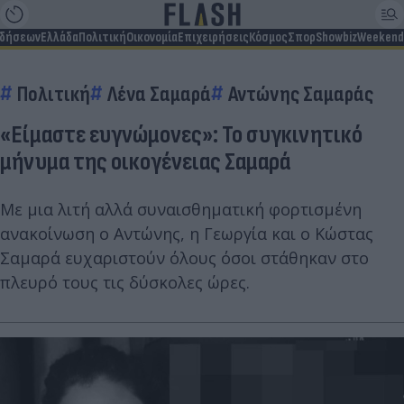
ιδήσεων
Ελλάδα
Πολιτική
Οικονομία
Επιχειρήσεις
Κόσμος
Σπορ
Showbiz
Weekend
Πολιτική
Λένα Σαμαρά
Αντώνης Σαμαράς
«Είμαστε ευγνώμονες»: Το συγκινητικό
μήνυμα της οικογένειας Σαμαρά
Με μια λιτή αλλά συναισθηματική φορτισμένη
ανακοίνωση ο Αντώνης, η Γεωργία και ο Κώστας
Σαμαρά ευχαριστούν όλους όσοι στάθηκαν στο
πλευρό τους τις δύσκολες ώρες.