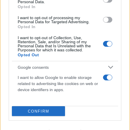
Personal Data.
Opted In
I want to opt-out of processing my
Personal Data for Targeted Advertising.
Opted In
Η Ελλάδα αποκτά το νέο Canadair 515: Οι πρώτες
I want to opt-out of Collection, Use,
εικόνες από το αεροπλάνο που επιχειρεί και τη
Retention, Sale, and/or Sharing of my
Personal Data that Is Unrelated with the
νύχτα
Purposes for which it was collected.
Opted Out
06.08.2026
Google consents
I want to allow Google to enable storage
related to advertising like cookies on web or
device identifiers in apps.
CONFIRM