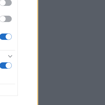
όδειξη ζωής.
ν θέλω να
μοσύνη και
 υπόσχεται