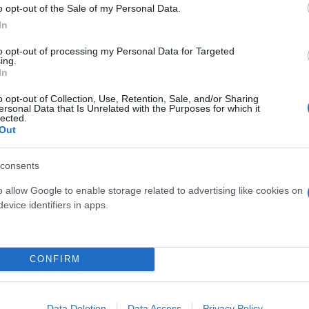
o opt-out of the Sale of my Personal Data.
Η δημοσίευση κοινοποιήθηκε από το χρήστη Eleni Petroulaki 🇬🇷 (@elenipetroulaki)
In
to opt-out of processing my Personal Data for Targeted
ing.
ρίσει»
In
o opt-out of Collection, Use, Retention, Sale, and/or Sharing
ι ζωντανό, δυνατό, αληθινό. Κάθε σημάδι του είναι απ
ersonal Data that Is Unrelated with the Purposes for which it
lected.
αλλά γιατί το αγαπώ για όσα μου έχει χαρίσει. Κι α
Out
κάθε φάση, αξίζει να κοιτάμε το σώμα μας με ευγνω
ι όχι με κριτική».
consents
o allow Google to enable storage related to advertising like cookies on
evice identifiers in apps.
 24 με τον νέο κύκλο εκπομπών του «Vitality» που
καλοζωία και την ευεξία.
CONFIRM
Data Deletion
Data Access
Privacy Policy