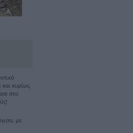
αντικό
 και κυρίως
ασε στο
ύς!
ύγισα, με