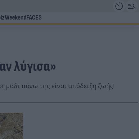
iz
Weekend
FACES
ταν λύγισα»
 σημάδι πάνω της είναι απόδειξη ζωής!