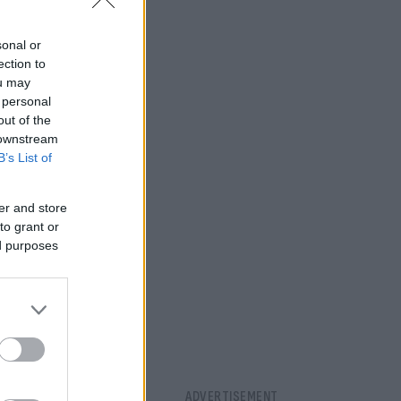
sonal or
ection to
ou may
 personal
out of the
 downstream
B’s List of
er and store
to grant or
ed purposes