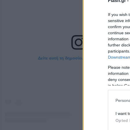
Flash.gr -
If you wish 
sensitive in
confirm you
continue se
information 
further disc
participants
Downstream 
Δείτε αυτή τη δημοσίευση στο Instagram.
Please note
information 
deny consent
in below Go
Persona
I want t
Opted 