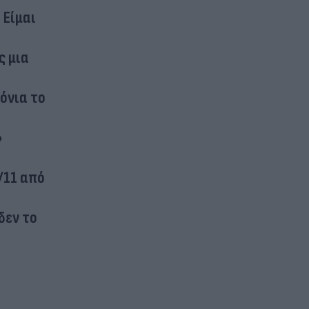
 Είμαι
ς μια
όνια το
»
/11 από
δεν το