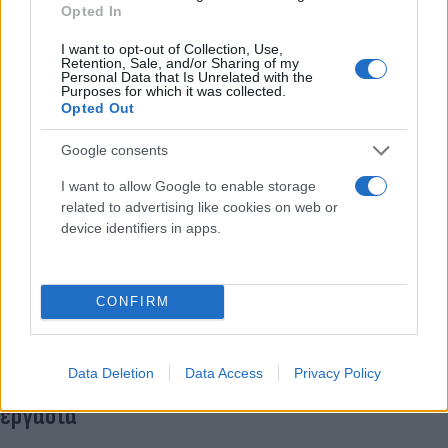
Opted In
Σε άλλες περιπτώσεις καταγράφεται ψευδής
I want to opt-out of Collection, Use,
Retention, Sale, and/or Sharing of my
δήλωση διαλείμματος ενώ ο εργαζόμενος συνεχίζει
Personal Data that Is Unrelated with the
Purposes for which it was collected.
να εργάζεται, αλλά και «βάφτισμα» εργαζομένων
Opted Out
ως συνεργατών ή διευθυντικών στελεχών ώστε να
Google consents
εξαιρούνται από το καθεστώς της ψηφιακής
κάρτας.
I want to allow Google to enable storage
related to advertising like cookies on web or
device identifiers in apps.
Η Επιθεώρηση Εργασίας εκτιμά φυσικά ότι όσο
επεκτείνεται η ψηφιακή κάρτα και ενισχύονται οι
αυτόματες διασταυρώσεις, τόσο θα περιορίζονται
CONFIRM
τα περιθώρια καταστρατήγησης.
Data Deletion
Data Access
Privacy Policy
Εκατοντάδες παραβάσεις για αδήλωτη
εργασία