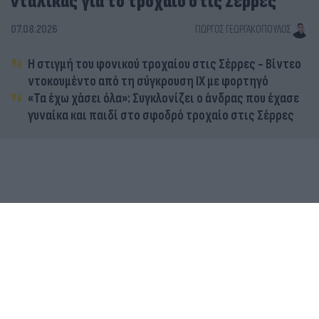
νταλίκας για το τροχαίο στις Σέρρες
07.08.2026
ΓΙΏΡΓΟΣ ΓΕΩΡΓΑΚΌΠΟΥΛΟΣ
Η στιγμή του φονικού τροχαίου στις Σέρρες - Βίντεο
ντοκουμέντο από τη σύγκρουση ΙΧ με φορτηγό
«Τα έχω χάσει όλα»: Συγκλονίζει ο άνδρας που έχασε
γυναίκα και παιδί στο σφοδρό τροχαίο στις Σέρρες