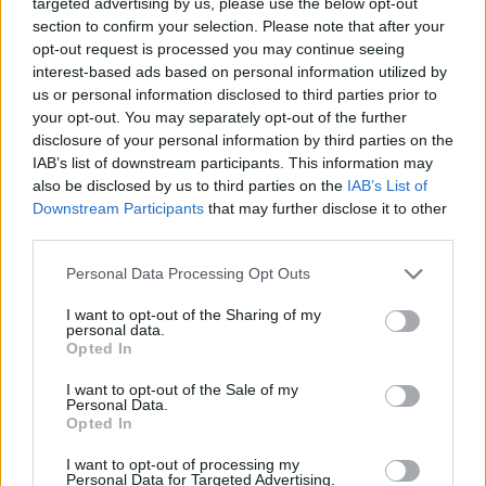
targeted advertising by us, please use the below opt-out
section to confirm your selection. Please note that after your
opt-out request is processed you may continue seeing
interest-based ads based on personal information utilized by
us or personal information disclosed to third parties prior to
your opt-out. You may separately opt-out of the further
disclosure of your personal information by third parties on the
IAB’s list of downstream participants. This information may
Τα «τρικ» που εντοπίζουν οι ελεγκτές
also be disclosed by us to third parties on the
IAB’s List of
Downstream Participants
that may further disclose it to other
Οι ελεγκτικές αρχές έχουν ήδη χαρτογραφήσει τις
third parties.
βασικές πρακτικές που χρησιμοποιούνται για την
Please note that this website/app uses one or more Google
Personal Data Processing Opt Outs
παράκαμψη της ψηφιακής κάρτας.
services and may gather and store information including but
not limited to your visit or usage behaviour. You may click to
I want to opt-out of the Sharing of my
personal data.
grant or deny consent to Google and its third-party tags to
Opted In
Μεταξύ αυτών είναι το «χτύπημα» εξόδου και η
use your data for below specified purposes in below Google
συνέχιση της εργασίας εκτός συστήματος, η
consent section.
I want to opt-out of the Sale of my
Personal Data.
καθυστερημένη ενεργοποίηση της κάρτας μετά την
Opted In
πραγματική προσέλευση ή η πρόωρη δήλωση
I want to opt-out of processing my
αποχώρησης ώστε να αποκρύπτονται υπερωρίες.
Personal Data for Targeted Advertising.