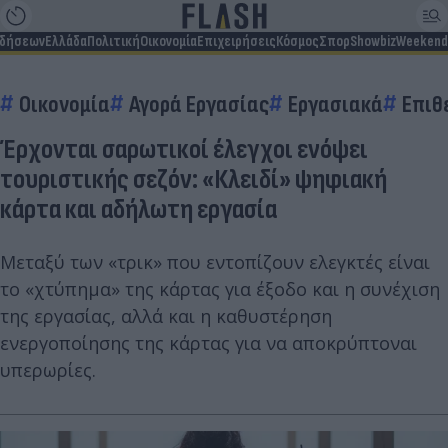
ιδήσεων
Ελλάδα
Πολιτική
Οικονομία
Επιχειρήσεις
Κόσμος
Σπορ
Showbiz
Weekend
Οικονομία
Αγορά Εργασίας
Εργασιακά
Επιθ
Έρχονται σαρωτικοί έλεγχοι ενόψει
τουριστικής σεζόν: «Κλειδί» ψηφιακή
κάρτα και αδήλωτη εργασία
Μεταξύ των «τρικ» που εντοπίζουν ελεγκτές είναι
το «χτύπημα» της κάρτας για έξοδο και η συνέχιση
της εργασίας, αλλά και η καθυστέρηση
ενεργοποίησης της κάρτας για να αποκρύπτοναι
υπερωρίες.