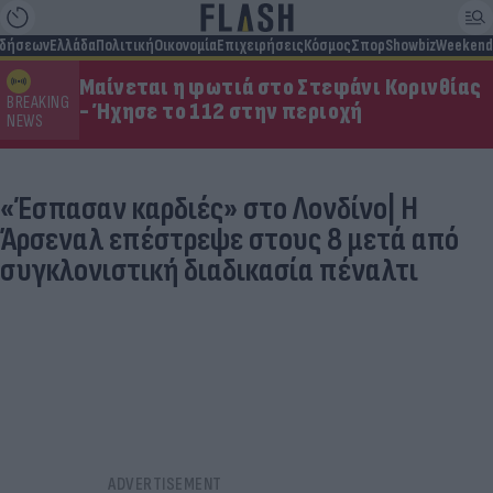
ιδήσεων
Ελλάδα
Πολιτική
Οικονομία
Επιχειρήσεις
Κόσμος
Σπορ
Showbiz
Weekend
Μαίνεται η φωτιά στο Στεφάνι Κορινθίας
BREAKING
- Ήχησε το 112 στην περιοχή
NEWS
«Έσπασαν καρδιές» στο Λονδίνο| Η
Άρσεναλ επέστρεψε στους 8 μετά από
συγκλονιστική διαδικασία πέναλτι