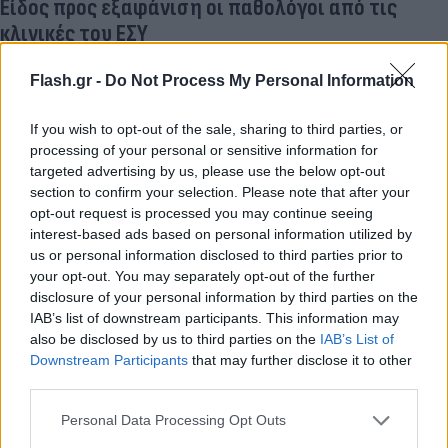
Είδος προς εξαφάνιση οι παθολόγοι από τις
κλινικές του ΕΣΥ
Flash.gr -
Do Not Process My Personal Information
If you wish to opt-out of the sale, sharing to third parties, or
processing of your personal or sensitive information for
targeted advertising by us, please use the below opt-out
section to confirm your selection. Please note that after your
opt-out request is processed you may continue seeing
interest-based ads based on personal information utilized by
us or personal information disclosed to third parties prior to
your opt-out. You may separately opt-out of the further
disclosure of your personal information by third parties on the
IAB’s list of downstream participants. This information may
also be disclosed by us to third parties on the
IAB’s List of
Downstream Participants
that may further disclose it to other
third parties.
Lifestyle Videos
Please note that this website/app uses one or more Google
Personal Data Processing Opt Outs
services and may gather and store information including but