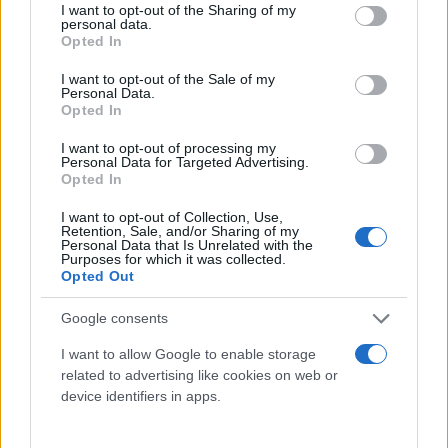
not limited to your visit or usage behaviour. You may click to
I want to opt-out of the Sharing of my
personal data.
grant or deny consent to Google and its third-party tags to
Opted In
use your data for below specified purposes in below Google
consent section.
I want to opt-out of the Sale of my
Personal Data.
Opted In
I want to opt-out of processing my
Personal Data for Targeted Advertising.
Opted In
I want to opt-out of Collection, Use,
Retention, Sale, and/or Sharing of my
Personal Data that Is Unrelated with the
Purposes for which it was collected.
Opted Out
Τι λένε τα άστρα για τον Φεβρουάριο - Οι
προβλέψεις της Αθηνάς Βαγενά
Google consents
I want to allow Google to enable storage
related to advertising like cookies on web or
device identifiers in apps.
Χιούμορ