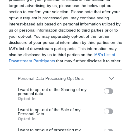
targeted advertising by us, please use the below opt-out
section to confirm your selection. Please note that after your
Αξιοποιώντας το Microsoft Azure και την EY.ai
opt-out request is processed you may continue seeing
Agentic Platform, με την υποστήριξη της
interest-based ads based on personal information utilized by
us or personal information disclosed to third parties prior to
επιταχυνόμενης υπολογιστικής ισχύος της NVIDIA,
your opt-out. You may separately opt-out of the further
η Τράπεζα αναπτύσσει ευφυή συστήματα που
disclosure of your personal information by third parties on the
ενισχύουν την αποδοτικότητα, την ευελιξία και την
IAB’s list of downstream participants. This information may
πλήρως εξατομικευμένη εμπειρία εξυπηρέτησης. Η
also be disclosed by us to third parties on the
IAB’s List of
Downstream Participants
that may further disclose it to other
πρωτοβουλία σηματοδοτεί μετάβαση από την απλή
third parties.
αυτοματοποίηση σε εξελιγμένα agent-based
Please note that this website/app uses one or more Google
μοντέλα, ενταγμένα σε αυστηρά πλαίσια
Personal Data Processing Opt Outs
services and may gather and store information including but
διακυβέρνησης, διαχείρισης κινδύνων και
not limited to your visit or usage behaviour. You may click to
I want to opt-out of the Sharing of my
personal data.
κανονιστικής συμμόρφωσης.
grant or deny consent to Google and its third-party tags to
Opted In
use your data for below specified purposes in below Google
consent section.
I want to opt-out of the Sale of my
Κεντρικό πυλώνα της μετάβασης αποτελεί η
Personal Data.
Opted In
στρατηγική συμμαχία με τη Fairfax Digital Services.
Το μοντέλο συνεργασίας σχεδιάζεται σε Ελλάδα και
I want to opt-out of processing my