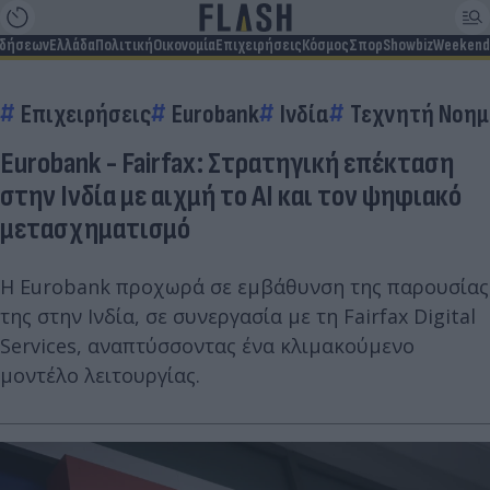
ιδήσεων
Ελλάδα
Πολιτική
Οικονομία
Επιχειρήσεις
Κόσμος
Σπορ
Showbiz
Weekend
Επιχειρήσεις
Eurobank
Ινδία
Τεχνητή Νοημ
Eurobank - Fairfax: Στρατηγική επέκταση
στην Ινδία με αιχμή το AI και τον ψηφιακό
μετασχηματισμό
Η Eurobank προχωρά σε εμβάθυνση της παρουσίας
της στην Ινδία, σε συνεργασία με τη Fairfax Digital
Services, αναπτύσσοντας ένα κλιμακούμενο
μοντέλο λειτουργίας.