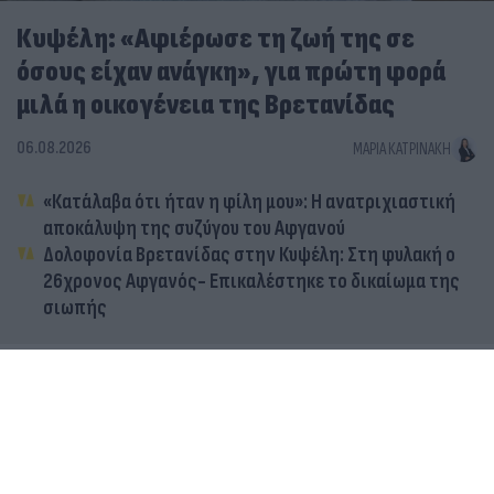
Κυψέλη: «Αφιέρωσε τη ζωή της σε
όσους είχαν ανάγκη», για πρώτη φορά
μιλά η οικογένεια της Βρετανίδας
06.08.2026
ΜΑΡΊΑ ΚΑΤΡΙΝΆΚΗ
«Κατάλαβα ότι ήταν η φίλη μου»: Η ανατριχιαστική
αποκάλυψη της συζύγου του Αφγανού
Δολοφονία Βρετανίδας στην Κυψέλη: Στη φυλακή ο
26χρονος Αφγανός- Επικαλέστηκε το δικαίωμα της
σιωπής