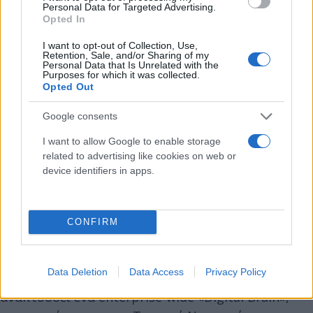
Personal Data for Targeted Advertising.
Καναδά και υλοποιείται στην Ινδία,
Opted In
διαμορφώνοντας ένα διασυνοριακό πλαίσιο
I want to opt-out of Collection, Use,
ανάπτυξης και παράδοσης τεχνολογικών λύσεων.
Retention, Sale, and/or Sharing of my
Personal Data that Is Unrelated with the
Στο πλαίσιο αυτό έχει δημιουργηθεί Global
Purposes for which it was collected.
Delivery Center (GDC) στην Ινδία, σε συνεργασία με
Opted Out
τη Fairfax Digital Services και ινδικούς
Google consents
τεχνολογικούς οργανισμούς, ενισχύοντας τις
I want to allow Google to enable storage
τοπικές μηχανικές δυνατότητες και τη
related to advertising like cookies on web or
μακροπρόθεσμη τεχνολογική παρουσία της
device identifiers in apps.
Eurobank στη χώρα.
“Digital Brain” και οργανωτικός
CONFIRM
μετασχηματισμός
Data Deletion
Data Access
Privacy Policy
Σε συνεργασία με την Accenture, η Eurobank
αναπτύσσει ένα enterprise-wide «Digital Brain»,