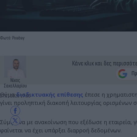
Φωτό: Pixabay
Κάνε κλικ και δες περισσότ
Νίκος
Σακελλαρίου
Θύμα
διαδικτυακής επίθεσης
έπεσε η χρηματιστη
27.01.2026 17:00
γίνει προληπτική διακοπή λειτουργίας ορισμένων 
Σύμφωνα με ανακοίνωση που εξέδωσε η εταιρεία, 
φαίνεται να έχει υπάρξει διαρροή δεδομένων.