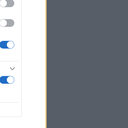
κολουθήσει
,
υ