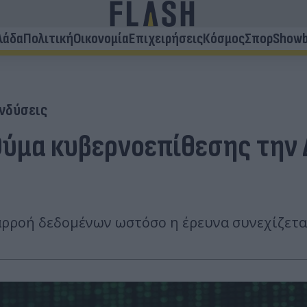
λάδα
Πολιτική
Οικονομία
Επιχειρήσεις
Κόσμος
Σπορ
Showb
νδύσεις
Θύμα κυβερνοεπίθεσης την 
ιαρροή δεδομένων ωστόσο η έρευνα συνεχίζετα