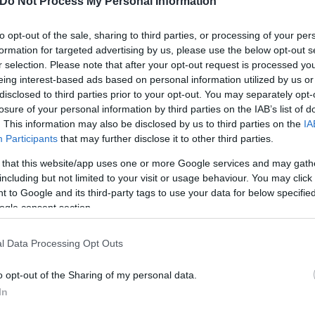
Do Not Process My Personal Information
α περιστατικό κυβερνοεπίθεσης, το οποίο διαχειρι
προσωρινή προληπτική διακοπή λειτουργίας ορισμέ
to opt-out of the sale, sharing to third parties, or processing of your per
formation for targeted advertising by us, please use the below opt-out s
r selection. Please note that after your opt-out request is processed y
eing interest-based ads based on personal information utilized by us or
disclosed to third parties prior to your opt-out. You may separately opt-
losure of your personal information by third parties on the IAB’s list of
. This information may also be disclosed by us to third parties on the
IA
Participants
that may further disclose it to other third parties.
 that this website/app uses one or more Google services and may gath
including but not limited to your visit or usage behaviour. You may click 
 to Google and its third-party tags to use your data for below specifi
ogle consent section.
l Data Processing Opt Outs
o opt-out of the Sharing of my personal data.
όλων των συστημάτων με γνώμονα πάντοτε την από
In