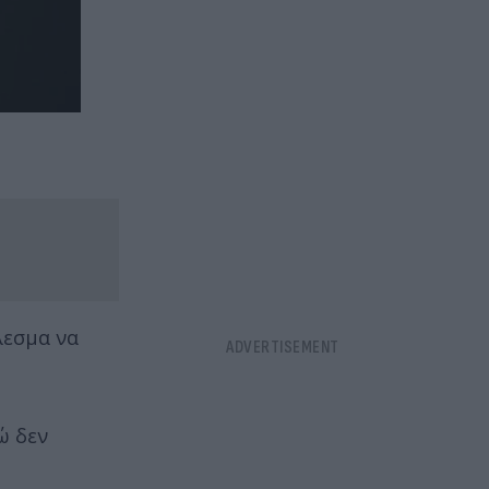
λεσμα να
ώ δεν