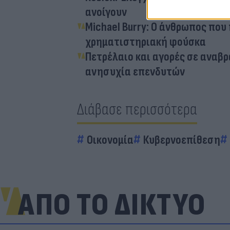
ανοίγουν
Michael Burry: Ο άνθρωπος που
χρηματιστηριακή φούσκα
Πετρέλαιο και αγορές σε αναβρ
ανησυχία επενδυτών
Διάβασε περισσότερα
Οικονομία
Κυβερνοεπίθεση
ΑΠΟ ΤΟ ΔΙΚΤΥΟ