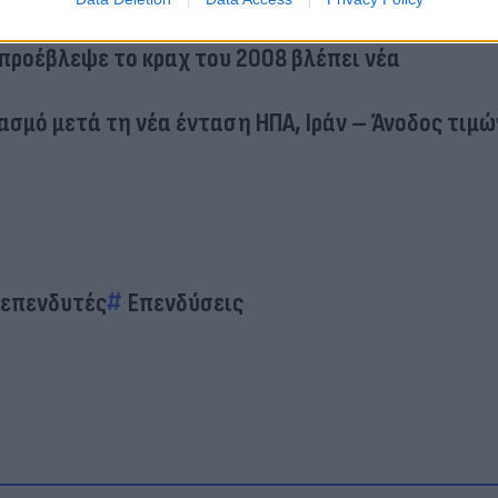
 προέβλεψε το κραχ του 2008 βλέπει νέα
ασμό μετά τη νέα ένταση ΗΠΑ, Ιράν – Άνοδος τιμώ
επενδυτές
Επενδύσεις