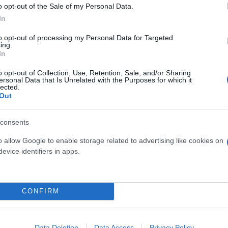
o opt-out of the Sale of my Personal Data.
In
οής δεδομένων και η διερεύνηση συνεχίζεται. Θα α
to opt-out of processing my Personal Data for Targeted
νησης».
ing.
In
ερο
Flash.gr
στην αναζήτηση της
Google
o opt-out of Collection, Use, Retention, Sale, and/or Sharing
ersonal Data that Is Unrelated with the Purposes for which it
lected.
Out
consents
o allow Google to enable storage related to advertising like cookies on
evice identifiers in apps.
CONFIRM
 παραμένουν ο κορυφαίος επιχειρηματικός κίνδυνος
ών με AI μετά από αγωγές γονέων – Οι κίνδυνοι πο
Data Deletion
Data Access
Privacy Policy