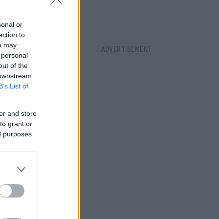
στήκαμε
νων
sonal or
ection to
ou may
 personal
out of the
 downstream
B’s List of
er and store
to grant or
ed purposes
λυτη