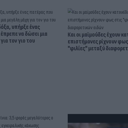
δόξα, υπήρξε ένας
έπρεπε να δώσει μια
Και οι μαϊμούδες έχουν κατ
για τον γιο του
επιστήμονες ρίχνουν φως
"φιλίες" μεταξύ διαφορε