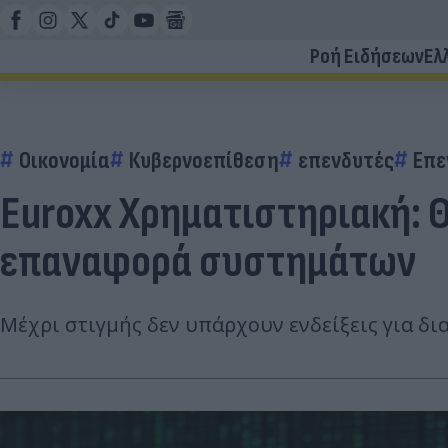
Ροή Ειδήσεων
Ελ
Οικονομία
Κυβερνοεπίθεση
επενδυτές
Επε
Εuroxx Xρηματιστηριακή: 
επαναφορά συστημάτων
Μέχρι στιγμής δεν υπάρχουν ενδείξεις για δ