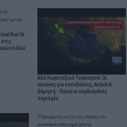
οικίδια! Οι
 στις
τικών ειδών
Νέο Χωροταξικό Τουρισμού: Οι
κανόνες για επενδύσεις, Airbnb &
δόμηση - Ποιες οι κερδισμένες
περιοχές