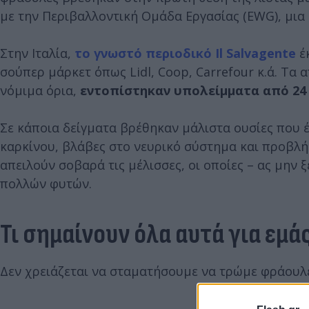
με την Περιβαλλοντική Ομάδα Εργασίας (EWG), μια
Στην Ιταλία,
το γνωστό περιοδικό Il Salvagente
έκ
σούπερ μάρκετ όπως Lidl, Coop, Carrefour κ.ά. Τα
νόμιμα όρια,
εντοπίστηκαν υπολείμματα από 2
Σε κάποια δείγματα βρέθηκαν μάλιστα ουσίες που έ
καρκίνου, βλάβες στο νευρικό σύστημα και προβλή
απειλούν σοβαρά τις μέλισσες, οι οποίες – ας μην ξ
πολλών φυτών.
Τι σημαίνουν όλα αυτά για εμά
Δεν χρειάζεται να σταματήσουμε να τρώμε φράουλες