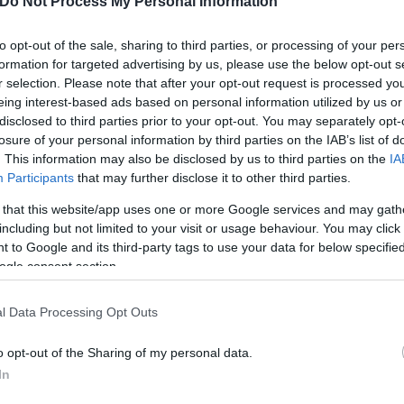
Do Not Process My Personal Information
to opt-out of the sale, sharing to third parties, or processing of your per
formation for targeted advertising by us, please use the below opt-out s
r selection. Please note that after your opt-out request is processed y
eing interest-based ads based on personal information utilized by us or
disclosed to third parties prior to your opt-out. You may separately opt-
losure of your personal information by third parties on the IAB’s list of
. This information may also be disclosed by us to third parties on the
IA
Participants
that may further disclose it to other third parties.
 that this website/app uses one or more Google services and may gath
including but not limited to your visit or usage behaviour. You may click 
 to Google and its third-party tags to use your data for below specifi
ολογική καλλιέργεια.
ogle consent section.
ταναλώσουμε.
l Data Processing Opt Outs
φάνεια και αυστηρότερους ελέγχους στα τρόφιμα π
o opt-out of the Sharing of my personal data.
In