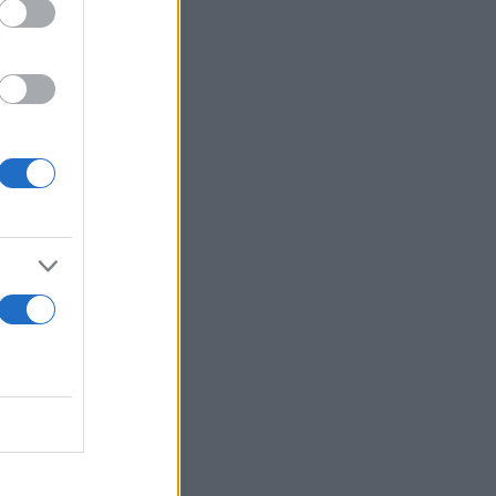
άρκες
ήτη
ντιο