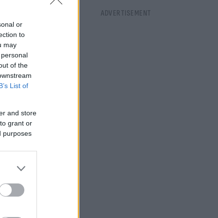
sonal or
ection to
ou may
 personal
out of the
 downstream
B’s List of
er and store
to grant or
ed purposes
ου