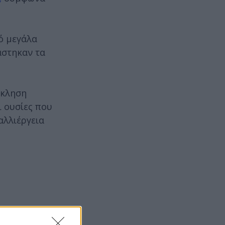
ό μεγάλα
άστηκαν τα
όκληση
ι ουσίες που
αλλιέργεια