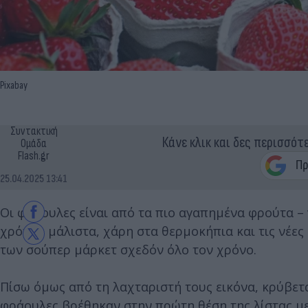
Pixabay
Συντακτική
Κάνε κλικ και δες περισσότ
Ομάδα
Flash.gr
25.04.2025 13:41
Οι φράουλες είναι από τα πιο αγαπημένα φρούτα – γ
χρόνια, μάλιστα, χάρη στα θερμοκήπια και τις νέε
των σούπερ μάρκετ σχεδόν όλο τον χρόνο.
Πίσω όμως από τη λαχταριστή τους εικόνα, κρύβετα
φράουλες βρέθηκαν στην πρώτη θέση της λίστας μ