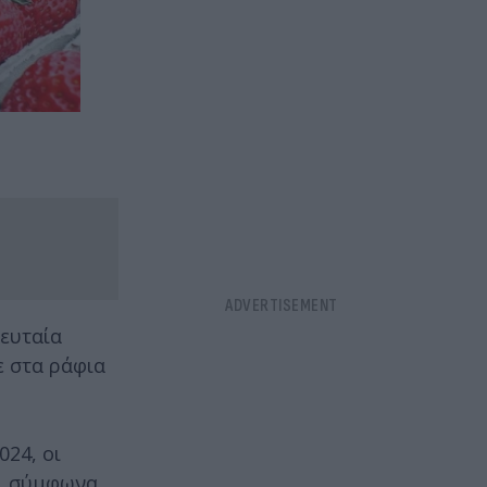
λευταία
ε στα ράφια
024, οι
,
σύμφωνα