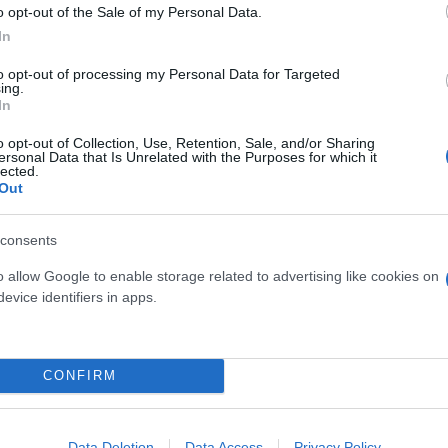
o opt-out of the Sale of my Personal Data.
ερο
Flash.gr
στην αναζήτηση της
Google
In
to opt-out of processing my Personal Data for Targeted
ing.
In
o opt-out of Collection, Use, Retention, Sale, and/or Sharing
ersonal Data that Is Unrelated with the Purposes for which it
lected.
Out
consents
Μόλυβδος, αρσενικό και υδράργυρος σε γνωστές μ
o allow Google to enable storage related to advertising like cookies on
α εξαφανίσει το πιο δημοφιλές φρούτο στον πλαν
evice identifiers in apps.
όκκινο πειρασμό»: Κάνει να φάμε φράουλες με γιγά
CONFIRM
ρι και 6 φυτοφάρμακα χρησιμοποιούνται για την
 θρεπτική αξία παγκοσμίως
Data Deletion
Data Access
Privacy Policy