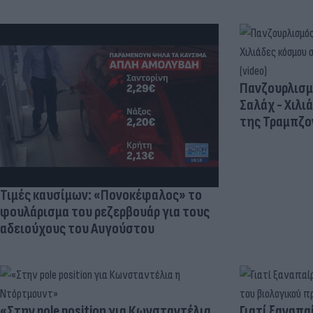
Πανζουρλισμ
Σαλάχ - Χιλι
της Τραμπζον
Τιμές καυσίμων: «Πονοκέφαλος» το
φουλάρισμα του ρεζερβουάρ για τους
αδειούχους του Αυγούστου
«Στην pole position για Κωνσταντέλια
Γιατί ξαναπα