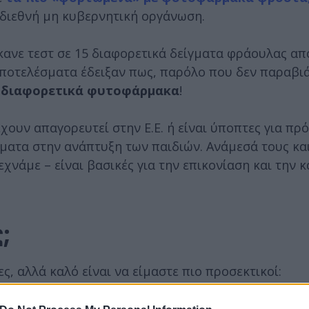
 διεθνή μη κυβερνητική οργάνωση.
ανε τεστ σε 15 διαφορετικά δείγματα φράουλας απ
 αποτελέσματα έδειξαν πως, παρόλο που δεν παραβι
4 διαφορετικά φυτοφάρμακα
!
χουν απαγορευτεί στην Ε.Ε. ή είναι ύποπτες για πρ
ματα στην ανάπτυξη των παιδιών. Ανάμεσά τους κα
εχνάμε – είναι βασικές για την επικονίαση και την κ
ς;
, αλλά καλό είναι να είμαστε πιο προσεκτικοί: