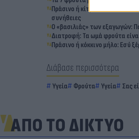
Πράσινo ή κίτρινo ακτινίδιo: Η
συνήθειες
Ο «βασιλιάς» των εξαγωγών: Πο
Διατροφή: Τα ωμά φρούτα είναι
Πράσινο ή κόκκινο μήλο: Εσύ ξέρ
Διάβασε περισσότερα
Υγεία
Φρούτα
Υγεία
Σας ε
ΑΠΟ ΤΟ ΔΙΚΤΥΟ