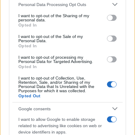
Please note that this website/app uses one or more Google
Personal Data Processing Opt Outs
services and may gather and store information including but
not limited to your visit or usage behaviour. You may click to
I want to opt-out of the Sharing of my
personal data.
grant or deny consent to Google and its third-party tags to
Opted In
use your data for below specified purposes in below Google
Reuters
consent section.
I want to opt-out of the Sale of my
Personal Data.
Opted In
I want to opt-out of processing my
Personal Data for Targeted Advertising.
Opted In
I want to opt-out of Collection, Use,
Retention, Sale, and/or Sharing of my
Personal Data that Is Unrelated with the
Purposes for which it was collected.
Opted Out
Google consents
I want to allow Google to enable storage
related to advertising like cookies on web or
device identifiers in apps.