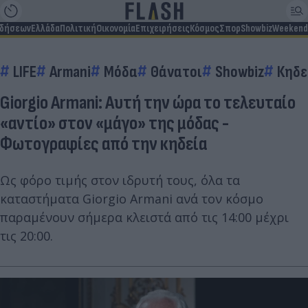
ιδήσεων
Ελλάδα
Πολιτική
Οικονομία
Επιχειρήσεις
Κόσμος
Σπορ
Showbiz
Weekend
LIFE
Armani
Μόδα
Θάνατοι
Showbiz
Κηδε
Giorgio Armani: Αυτή την ώρα το τελευταίο
«αντίο» στον «μάγο» της μόδας -
Φωτογραφίες από την κηδεία
Ως φόρο τιμής στον ιδρυτή τους, όλα τα
καταστήματα Giorgio Armani ανά τον κόσμο
παραμένουν σήμερα κλειστά από τις 14:00 μέχρι
τις 20:00.