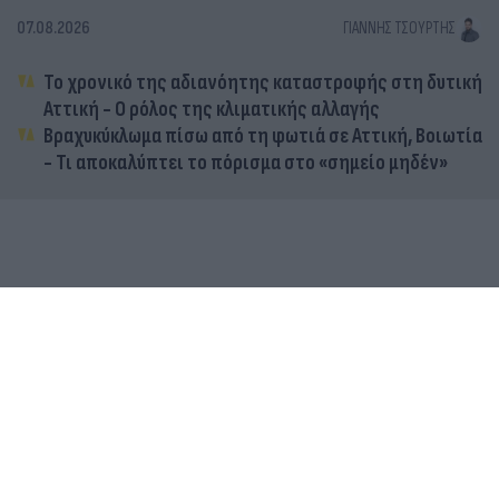
07.08.2026
ΓΙΆΝΝΗΣ ΤΣΟΎΡΤΗΣ
Το χρονικό της αδιανόητης καταστροφής στη δυτική
Αττική - Ο ρόλος της κλιματικής αλλαγής
Βραχυκύκλωμα πίσω από τη φωτιά σε Αττική, Βοιωτία
- Τι αποκαλύπτει το πόρισμα στο «σημείο μηδέν»