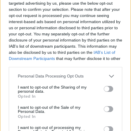
targeted advertising by us, please use the below opt-out
αυτή του επικοινωνιακού συντονισμού, θέση
section to confirm your selection. Please note that after your
καθόλου άγνωστη καθώς προ των εκλογών του
opt-out request is processed you may continue seeing
2019 ο κ. Θεοδωρικάκος είχε και αυτή την ευθύνη
interest-based ads based on personal information utilized by
us or personal information disclosed to third parties prior to
όντας ένας από τους κυριότερους πόλους ισχύος
your opt-out. You may separately opt-out of the further
κοντά στον Κυριάκο Μητσοτάκη. Η ενεργοποίηση
disclosure of your personal information by third parties on the
ενός τέτοιου σεναρίου θα δημιουργούσε, πάντως,
IAB’s list of downstream participants. This information may
also be disclosed by us to third parties on the
IAB’s List of
την ανάγκη άμεσης αντικατάστασης του στο
Downstream Participants
that may further disclose it to other
Υπουργείο Ανάπτυξης, όπου σε μία ιδιαιτέρως
third parties.
απαιτητική περίοδο ο κ. Θεοδωρικάκος επέδειξε
Please note that this website/app uses one or more Google
Personal Data Processing Opt Outs
μετρήσιμο έργο.
services and may gather and store information including but
not limited to your visit or usage behaviour. You may click to
I want to opt-out of the Sharing of my
personal data.
grant or deny consent to Google and its third-party tags to
Όπως είναι σε θέση να γνωρίζει ο FLASH, ο κ.
Opted In
use your data for below specified purposes in below Google
Θεοδωρικάκος είχε το τελευταίο χρονικό διάστημα
consent section.
I want to opt-out of the Sale of my
διαδοχικές συναντήσεις με τον πρωθυπουργό στο
Personal Data.
Opted In
Μέγαρο Μαξίμου, ραντεβού στα οποία έγινε κατά
πληροφορίες συζήτηση και για το πως θα πορευθεί
I want to opt-out of processing my