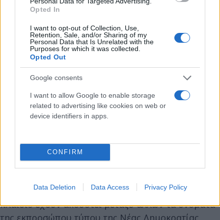
Personal Data for Targeted Advertising.
εφ εξής το κυβερνών κόμμα εν όψει των
Opted In
επερχόμενων κρίσιμων εκλογών. Πάντως, έμπειρο
I want to opt-out of Collection, Use,
κυβερνητικό στέλεχος παρατηρεί πως ενδεχόμενη
Retention, Sale, and/or Sharing of my
Personal Data that Is Unrelated with the
μετακίνηση του κ. Θεοδωρικάκου στην
Purposes for which it was collected.
πρωθυπουργική έδρα δεν αποκλείεται να
Opted Out
ενεργοποιήσει και μία άλλη μετακίνηση, αυτήν από
Google consents
το Νότιο Τομέα της Β' Αθηνών, που εκλέγεται στο
I want to allow Google to enable storage
ψηφοδέλτιο Επικρατείας, ωστόσο, δεν είναι
related to advertising like cookies on web or
καθόλου σαφές αυτή τη στιγμή ότι θα προκριθεί
device identifiers in apps.
μία τέτοια εξέλιξη για τον δεύτερο σε σταυρούς
στην πολυπληθέστερη περιφέρεια της χώρας. Σε
κάθε περίπτωση, πάντως, αναζητείται ένα
CONFIRM
πρόσωπο, που θα κληθεί να αναλάβει χρέη
κυβερνητικού εκπροσώπου με τη σεναριολογία να
Data Deletion
Data Access
Privacy Policy
έχει φουντώσει τις τελευταίες ώρες. Σε αυτό το
πλαίσιο έχουν ακουστεί μεταξύ άλλων τα ονόματα
της εκπροσώπου τύπου της Νέας Δημοκρατίας,