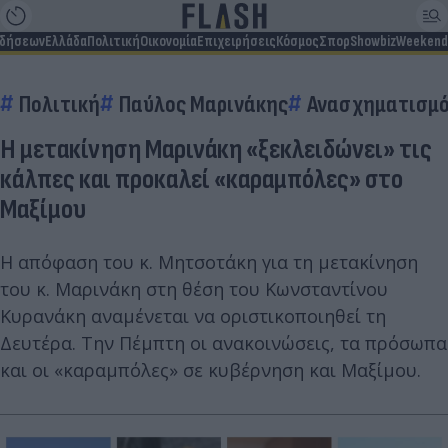
ιδήσεων
Ελλάδα
Πολιτική
Οικονομία
Επιχειρήσεις
Κόσμος
Σπορ
Showbiz
Weekend
Πολιτική
Παύλος Μαρινάκης
Ανασχηματισμ
H μετακίνηση Μαρινάκη «ξεκλειδώνει» τις
κάλπες και προκαλεί «καραμπόλες» στο
Μαξίμου
Η απόφαση του κ. Μητσοτάκη για τη μετακίνηση
του κ. Μαρινάκη στη θέση του Κωνσταντίνου
Κυρανάκη αναμένεται να οριστικοποιηθεί τη
Δευτέρα. Την Πέμπτη οι ανακοινώσεις, τα πρόσωπα
και οι «καραμπόλες» σε κυβέρνηση και Μαξίμου.