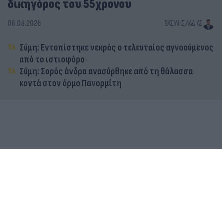
δικηγόρος του 55χρονου
06.08.2026
ΒΑΣΊΛΗΣ ΛΑΔΙΆΣ
Σύμη: Εντοπίστηκε νεκρός ο τελευταίος αγνοούμενος
από το ιστιοφόρο
Σύμη: Σορός άνδρα ανασύρθηκε από τη θάλασσα
κοντά στον όρμο Πανορμίτη