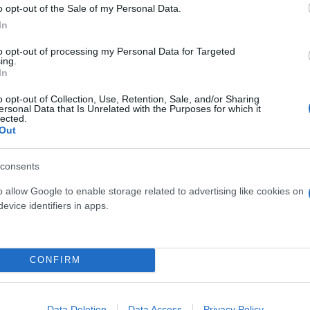
o opt-out of the Sale of my Personal Data.
In
μα στην Ελλάδα, τους «Ελεύθερους», εμπνευσμένος 
to opt-out of processing my Personal Data for Targeted
ing.
In
μένη, δεν εγκατέλειψε την πολιτική παρουσία του.
o opt-out of Collection, Use, Retention, Sale, and/or Sharing
ersonal Data that Is Unrelated with the Purposes for which it
lected.
Out
consents
o allow Google to enable storage related to advertising like cookies on
evice identifiers in apps.
CONFIRM
Data Deletion
Data Access
Privacy Policy