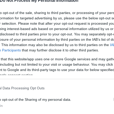
Do Not Process My Personal Information
υ ΠΑΣΟΚ, ωστόσο αποχώρησε λίγα χρόνια αργότερα
to opt-out of the sale, sharing to third parties, or processing of your per
formation for targeted advertising by us, please use the below opt-out s
r selection. Please note that after your opt-out request is processed y
και το 1986 για τον Δήμο Αθηναίων, χωρίς εκλογική
eing interest-based ads based on personal information utilized by us or
disclosed to third parties prior to your opt-out. You may separately opt-
στηριότητα.
losure of your personal information by third parties on the IAB’s list of
. This information may also be disclosed by us to third parties on the
IA
Participants
that may further disclose it to other third parties.
 that this website/app uses one or more Google services and may gath
including but not limited to your visit or usage behaviour. You may click 
 to Google and its third-party tags to use your data for below specifi
ogle consent section.
l Data Processing Opt Outs
o opt-out of the Sharing of my personal data.
In