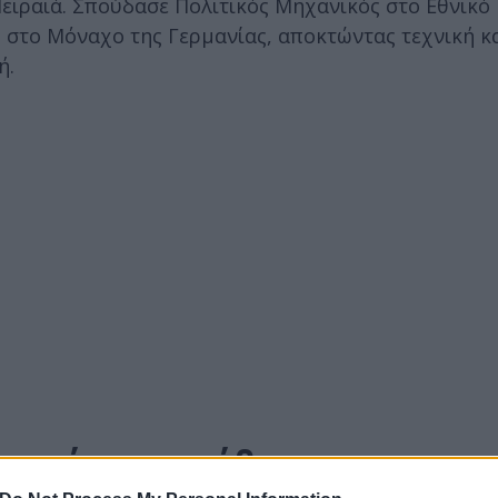
ειραιά. Σπούδασε Πολιτικός Μηχανικός στο Εθνικό
 στο Μόναχο της Γερμανίας, αποκτώντας τεχνική κ
ή.
λιτικές προσπάθειες