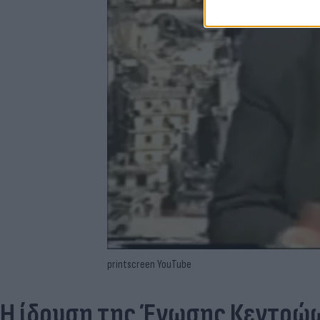
printscreen YouTube
Η ίδρυση της Ένωσης Κεντρώ