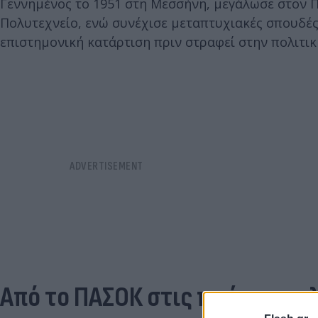
Γεννημένος το 1951 στη Μεσσήνη, μεγάλωσε στον Π
Πολυτεχνείο, ενώ συνέχισε μεταπτυχιακές σπουδές
επιστημονική κατάρτιση πριν στραφεί στην πολιτικ
Από το ΠΑΣΟΚ στις πρώτες πο