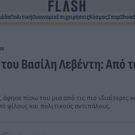
λάδα
Πολιτική
Οικονομία
Επιχειρήσεις
Κόσμος
Σπορ
Showb
ων
του Βασίλη Λεβέντη: Από τ
, άφησε πίσω του μια από τις πιο ιδιαίτερες 
 φίλους και πολιτικούς αντιπάλους.