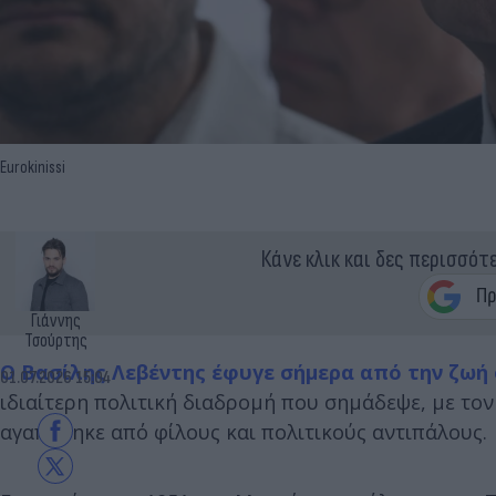
Εurokinissi
Κάνε κλικ και δες περισσότ
Γιάννης
Τσούρτης
Ο Βασίλης Λεβέντης έφυγε σήμερα από την ζωή 
01.07.2026 15:04
ιδιαίτερη πολιτική διαδρομή που σημάδεψε, με το
αγαπήθηκε από φίλους και πολιτικούς αντιπάλους.