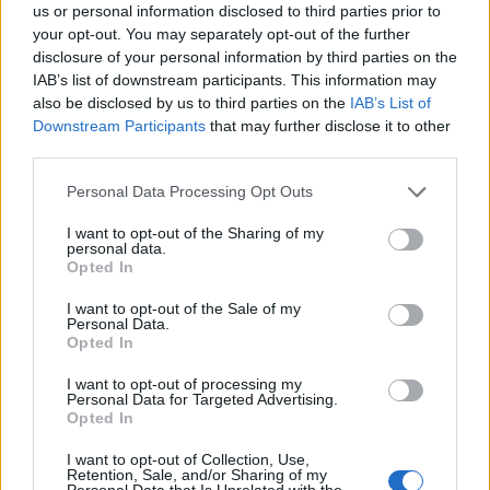
us or personal information disclosed to third parties prior to
your opt-out. You may separately opt-out of the further
Ένα από τα πιο σύγχρονα γήπεδα στην χώρα μας,
disclosure of your personal information by third parties on the
το «Γεώργιος Καραϊσκάκης» αποτελεί την έδρα
IAB’s list of downstream participants. This information may
also be disclosed by us to third parties on the
IAB’s List of
του
Ολυμπιακού
, αλλά και της Εθνικής Ομάδας,
Downstream Participants
that may further disclose it to other
και βρίσκεται στο Νέο Φάληρο του Πειραιά. Το
third parties.
στάδιο φέρει το όνομα του
γνωστού
Please note that this website/app uses one or more Google
Personal Data Processing Opt Outs
αρχιστρατήγου
της
Επανάστασης του 1821
, σε
services and may gather and store information including but
ανάμνηση του θανάτου του σε μάχη σε
not limited to your visit or usage behaviour. You may click to
I want to opt-out of the Sharing of my
personal data.
παραπλήσια περιοχή.
grant or deny consent to Google and its third-party tags to
Opted In
use your data for below specified purposes in below Google
consent section.
I want to opt-out of the Sale of my
Το 2004 ολοκληρώθηκε η ανακατασκευή του, με
Personal Data.
Opted In
την νέα του χωρητικότητα να είναι οι
32.115
θέσεις
. Στο παρελθόν έχει υπάρξει έδρα του
I want to opt-out of processing my
Personal Data for Targeted Advertising.
Εθνικού Πειραιώς, ενώ στην ανατολική του πλευρά
Opted In
υπάρχει το μνημείο προς τιμήν των
21
I want to opt-out of Collection, Use,
θυμάτων
της τραγωδίας της «Θύρας 7» στις
8
Retention, Sale, and/or Sharing of my
Personal Data that Is Unrelated with the