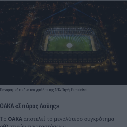
Πανοραμική εικόνα του γηπέδου της ΑΕΚ/ Πηγή: Eurokinissi
ΟΑΚΑ «Σπύρος Λούης»
Το
ΟΑΚΑ
αποτελεί το μεγαλύτερο συγκρότημα
αθλητικών εγκαταστάσεων