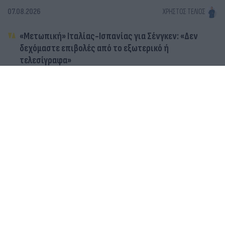
07.08.2026
ΧΡΉΣΤΟΣ ΤΈΛΙΟΣ
«Μετωπική» Ιταλίας-Ισπανίας για Σένγκεν: «Δεν
δεχόμαστε επιβολές από το εξωτερικό ή
τελεσίγραφα»
«Τελεσίγραφο» Ισπανίας στην Ιταλία για τη Σένγκεν:
Ζητά άρση των περιορισμών έως την Κυριακή