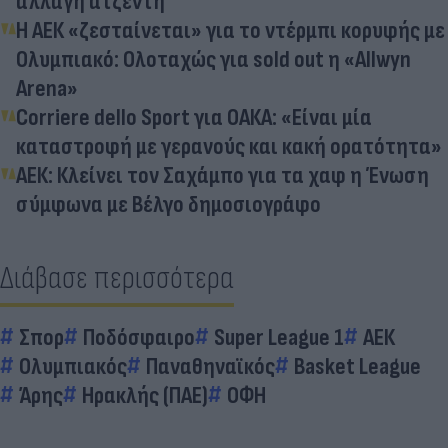
αλλαγή ατζέντη
Η ΑΕΚ «ζεσταίνεται» για το ντέρμπι κορυφής με
Ολυμπιακό: Ολοταχώς για sold out η «Allwyn
Arena»
Corriere dello Sport για ΟΑΚΑ: «Είναι μία
καταστροφή με γερανούς και κακή ορατότητα»
ΑΕΚ: Κλείνει τον Σαχάμπο για τα χαφ η Ένωση
σύμφωνα με Βέλγο δημοσιογράφο
Διάβασε περισσότερα
Σπορ
Ποδόσφαιρο
Super League 1
ΑΕΚ
Ολυμπιακός
Παναθηναϊκός
Basket League
Άρης
Ηρακλής (ΠΑΕ)
ΟΦΗ