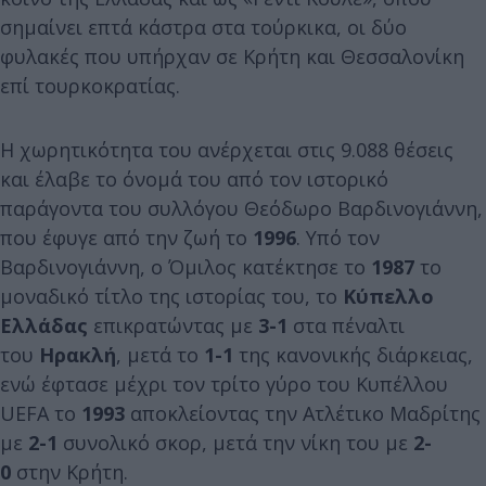
σημαίνει επτά κάστρα στα τούρκικα, οι δύο
φυλακές που υπήρχαν σε Κρήτη και Θεσσαλονίκη
επί τουρκοκρατίας.
Η χωρητικότητα του ανέρχεται στις 9.088 θέσεις
και έλαβε το όνομά του από τον ιστορικό
παράγοντα του συλλόγου Θεόδωρο Βαρδινογιάννη,
που έφυγε από την ζωή το
1996
. Υπό τον
Βαρδινογιάννη, ο Όμιλος κατέκτησε το
1987
το
μοναδικό τίτλο της ιστορίας του, το
Κύπελλο
Ελλάδας
επικρατώντας με
3-1
στα πέναλτι
του
Ηρακλή
, μετά το
1-1
της κανονικής διάρκειας,
ενώ έφτασε μέχρι τον τρίτο γύρο του Κυπέλλου
UEFA το
1993
αποκλείοντας την Ατλέτικο Μαδρίτης
με
2-1
συνολικό σκορ, μετά την νίκη του με
2-
0
στην Κρήτη.