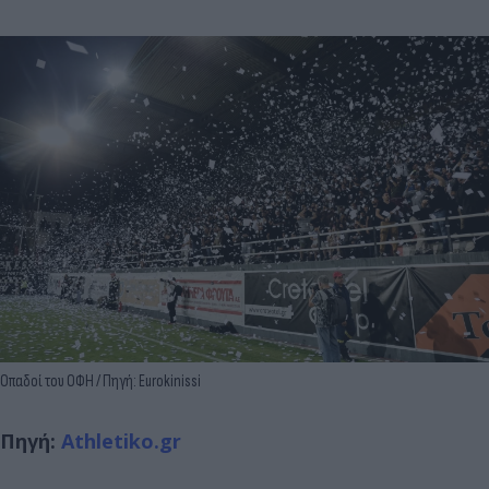
Οπαδοί του ΟΦΗ / Πηγή: Eurokinissi
Πηγή:
Athletiko.gr