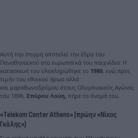
Αυτή την στιγμή αποτελεί την έδρα του
Παναθηναϊκού στα ευρωπαϊκά του παιχνίδια. Η
κατασκευή του ολοκληρώθηκε το
1980
, ενώ προς
τιμήν του εθνικού ήρωα αλλά
και μαραθωνοδρόμου στους Ολυμπιακούς Αγώνες
του 1896,
Σπύρου Λούη,
πήρε το όνομά του.
«Τelekom Center Athens» (πρώην «Νίκος
Γκάλης»)
Ένα ακόμα μεγάλο κομμάτι των Ολυμπιακών