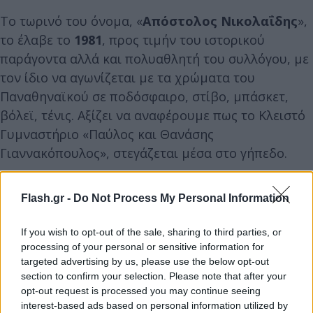
Το τωρινό του όνομα, «
Απόστολος Νικολαΐδης
»,
το έλαβε το
1981
, προς τιμήν του ιστορικού
παράγοντα αλλά και πολυαθλητή του συλλόγου, με
τον ίδιο να αγωνίζεται με τα χρώματα του
Παναθηναϊκού σε ποδόσφαιρο, στίβο, μπάσκετ,
βόλεϊ, τένις. Αξίζει να αναφέρουμε πως το Κλειστό
Γυμναστήριο «Παύλος και Θανάσης
Γιαννακόπουλος», στεγάζεται μέσα στο γήπεδο.
Αποτέλεσε το πρώτο κλειστό γυμναστήριο που
Flash.gr -
Do Not Process My Personal Information
κατασκευάστηκε στην Ελλάδα και έχει
χωρητικότητα
1.500 θέσεων
και πήρε το όνομα του
If you wish to opt-out of the sale, sharing to third parties, or
processing of your personal or sensitive information for
από τα αδέρφια Γιαννακόπουλος, ιστορικούς
targeted advertising by us, please use the below opt-out
παράγοντες του μπασκετικού τμήματος.
section to confirm your selection. Please note that after your
opt-out request is processed you may continue seeing
interest-based ads based on personal information utilized by
«Γεώργιος Καραϊσκάκης»