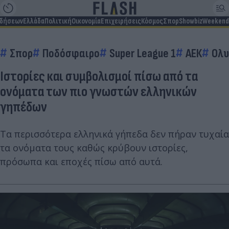
ιδήσεων
Ελλάδα
Πολιτική
Οικονομία
Επιχειρήσεις
Κόσμος
Σπορ
Showbiz
Weekend
Σπορ
Ποδόσφαιρο
Super League 1
ΑΕΚ
Ολυ
Ιστορίες και συμβολισμοί πίσω από τα
ονόματα των πιο γνωστών ελληνικών
γηπέδων
Τα περισσότερα ελληνικά γήπεδα δεν πήραν τυχαία
τα ονόματα τους καθώς κρύβουν ιστορίες,
πρόσωπα και εποχές πίσω από αυτά.