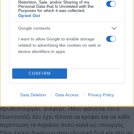
Retention, Sale, and/or Sharing of my
Personal Data that Is Unrelated with the
Purposes for which it was collected.
Opted Out
Google consents
I want to allow Google to enable storage
related to advertising like cookies on web or
device identifiers in apps.
CONFIRM
Data Deletion
Data Access
Privacy Policy
Ο Τζιοβάνι Ντοντσέλι, στενός συνεργάτης της
πρωθυπουργού, ανέφερε: «Μου φαίνεται ότι ο
Πιαντεντόζι δεν έχει τίποτα να κρύψει και σε κάθε
περίπτωση τα πηγαίνει πολύ καλά ως υπουργός.
Όλοι έχουν δικαίωμα στην ιδιωτική ζωή και στο να