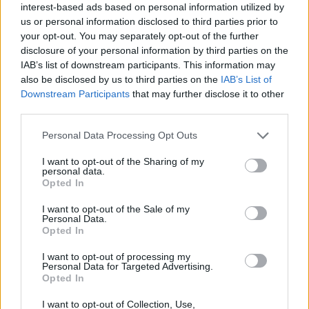
προσθέτοντας ότι ο υπουργός βρισκόταν κανονικά
interest-based ads based on personal information utilized by
us or personal information disclosed to third parties prior to
στην εργασία του την Πέμπτη. Επιπλέον, τόνισε ότι
your opt-out. You may separately opt-out of the further
ο υπουργός δεν έχει κάνει ποτέ «χάρες ή
disclosure of your personal information by third parties on the
διορισμούς» σε κανέναν.
IAB’s list of downstream participants. This information may
also be disclosed by us to third parties on the
IAB’s List of
Downstream Participants
that may further disclose it to other
third parties.
Please note that this website/app uses one or more Google
Personal Data Processing Opt Outs
services and may gather and store information including but
not limited to your visit or usage behaviour. You may click to
I want to opt-out of the Sharing of my
personal data.
grant or deny consent to Google and its third-party tags to
Opted In
use your data for below specified purposes in below Google
consent section.
I want to opt-out of the Sale of my
Personal Data.
Opted In
I want to opt-out of processing my
Personal Data for Targeted Advertising.
Opted In
I want to opt-out of Collection, Use,