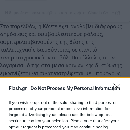
Η δημοσίευση κοινοποιήθηκε από το χρήστη Claudia Conte (@claudiaconte.it)
Στο παρελθόν, η Κόντε έχει αναλάβει διάφορους
δημόσιους και συμβουλευτικούς ρόλους,
συμπεριλαμβανομένης της θέσης της
καλλιτεχνικής διευθύντριας σε ιταλικό
κινηματογραφικό φεστιβάλ. Παράλληλα, στον
λογαριασμό της στα μέσα κοινωνικής δικτύωσης
εμφανίζεται να συναναστρέφεται με υπουργούς,
πολιτικούς και τον Πάπα Λέοντα.
Flash.gr -
Do Not Process My Personal Information
Κανένα σχόλιο για τη δήλωσή της
If you wish to opt-out of the sale, sharing to third parties, or
processing of your personal or sensitive information for
Εκπρόσωπος του υπουργού Εσωτερικών
targeted advertising by us, please use the below opt-out
ξεκαθάρισε ότι δεν πρόκειται να υπάρξει κανένα
section to confirm your selection. Please note that after your
σχόλιο σχετικά με τη δήλωση της Κόντε,
opt-out request is processed you may continue seeing