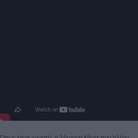
Όπως έγινε γνωστό, η 34χρονη Κόντε που πλέον