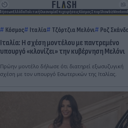
ιδήσεων
Ελλάδα
Πολιτική
Οικονομία
Επιχειρήσεις
Κόσμος
Σπορ
Showbiz
Weekend
Κόσμος
Ιταλία
Τζόρτζια Μελόνι
Ροζ Σκάνδ
Ιταλία: Η σχέση μοντέλου με παντρεμένο
υπουργό «κλονίζει» την κυβέρνηση Μελόνι
Πρώην μοντέλο δήλωσε ότι διατηρεί εξωσυζυγική
σχέση με τον υπουργό Εσωτερικών της Ιταλίας.