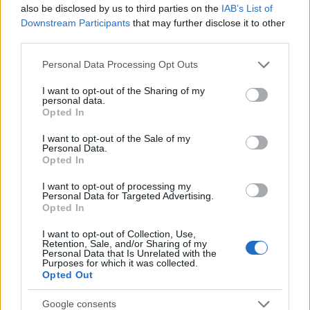
also be disclosed by us to third parties on the
IAB’s List of
Downstream Participants
that may further disclose it to other
third parties.
Please note that this website/app uses one or more Google
Personal Data Processing Opt Outs
services and may gather and store information including but
not limited to your visit or usage behaviour. You may click to
I want to opt-out of the Sharing of my
personal data.
grant or deny consent to Google and its third-party tags to
Opted In
use your data for below specified purposes in below Google
consent section.
I want to opt-out of the Sale of my
Personal Data.
Opted In
I want to opt-out of processing my
Personal Data for Targeted Advertising.
Opted In
Credits: corfunews.gr
I want to opt-out of Collection, Use,
Retention, Sale, and/or Sharing of my
Personal Data that Is Unrelated with the
Purposes for which it was collected.
Τζουμέρκα
Opted Out
Την ίδια εικόνα παρουσιάζουν και τα Τζουμέρκα
Google consents