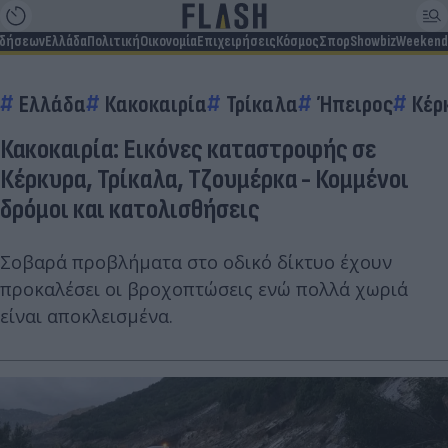
ιδήσεων
Ελλάδα
Πολιτική
Οικονομία
Επιχειρήσεις
Κόσμος
Σπορ
Showbiz
Weekend
Ελλάδα
Κακοκαιρία
Τρίκαλα
Ήπειρος
Κέρ
Κακοκαιρία: Εικόνες καταστροφής σε
Κέρκυρα, Τρίκαλα, Τζουμέρκα - Κομμένοι
δρόμοι και κατολισθήσεις
Σοβαρά προβλήματα στο οδικό δίκτυο έχουν
προκαλέσει οι βροχοπτώσεις ενώ πολλά χωριά
είναι αποκλεισμένα.