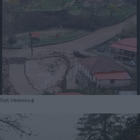
Πηγή: trikalavoice.gr