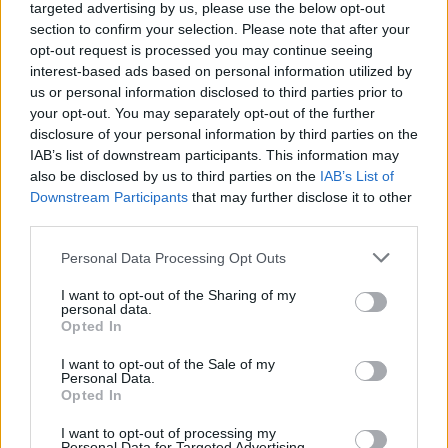
targeted advertising by us, please use the below opt-out
του λέει: «Είναι το τηλέφωνό της που έχουν;
section to confirm your selection. Please note that after your
Έκαναν όλο αυτό για ένα τηλέφωνο;». Δεν είναι
opt-out request is processed you may continue seeing
γνωστό αν το τηλέφωνο βρέθηκε.
interest-based ads based on personal information utilized by
us or personal information disclosed to third parties prior to
your opt-out. You may separately opt-out of the further
Δείτε βίντεο:
disclosure of your personal information by third parties on the
IAB’s list of downstream participants. This information may
also be disclosed by us to third parties on the
IAB’s List of
Downstream Participants
that may further disclose it to other
third parties.
Please note that this website/app uses one or more Google
Personal Data Processing Opt Outs
services and may gather and store information including but
not limited to your visit or usage behaviour. You may click to
I want to opt-out of the Sharing of my
personal data.
grant or deny consent to Google and its third-party tags to
Opted In
use your data for below specified purposes in below Google
consent section.
I want to opt-out of the Sale of my
Personal Data.
Opted In
I want to opt-out of processing my
Personal Data for Targeted Advertising.