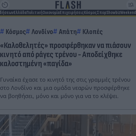
ιδήσεων
Ελλάδα
Πολιτική
Οικονομία
Επιχειρήσεις
Κόσμος
Σπορ
Showbiz
Weekend
Κόσμος
Λονδίνο
Απάτη
Κλοπές
«Καλοθελητές» προσφέρθηκαν να πιάσουν
κινητό από ράγες τρένου - Αποδείχθηκε
καλοστημένη «παγίδα»
Γυναίκα έχασε το κινητό της στις γραμμές τρένου
στο Λονδίνο και μια ομάδα νεαρών προσφέρθηκε
να βοηθήσει, μόνο και μόνο για να το κλέψει.