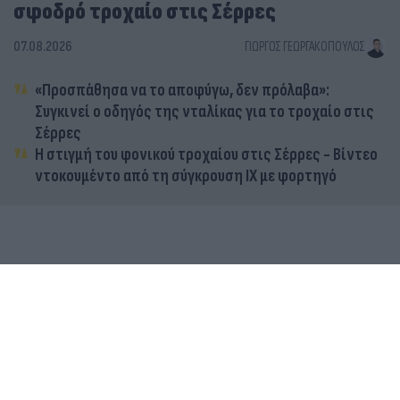
σφοδρό τροχαίο στις Σέρρες
07.08.2026
ΓΙΏΡΓΟΣ ΓΕΩΡΓΑΚΌΠΟΥΛΟΣ
«Προσπάθησα να το αποφύγω, δεν πρόλαβα»:
Συγκινεί ο οδηγός της νταλίκας για το τροχαίο στις
Σέρρες
Η στιγμή του φονικού τροχαίου στις Σέρρες - Βίντεο
ντοκουμέντο από τη σύγκρουση ΙΧ με φορτηγό