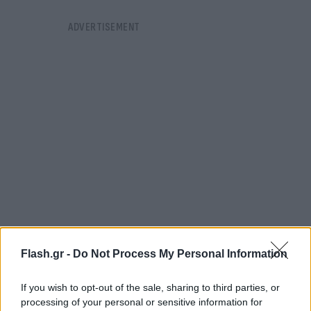
Flash.gr -
Do Not Process My Personal Information
Η γυναίκα τους κυνήγησε αλλά μάταια. Στο βίντεο
ακούγεται και ένας περαστικός που σοκαρισμένος
If you wish to opt-out of the sale, sharing to third parties, or
από τα όσα εκτυλίχθηκαν μπροστά στα μάτια
processing of your personal or sensitive information for