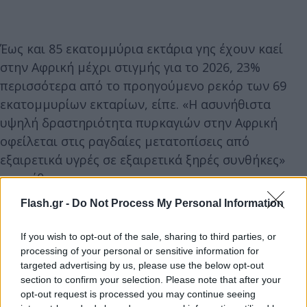
Έως και 85 εκατομμύρια εκτάρια γης έχουν καεί
στην Αφρική μέχρι στιγμής για το 2026, 23%
περισσότερα από το προηγούμενο ρεκόρ των 69
εκατομμυρίων εκταρίων, είπε. «Η ασυνήθιστα
υψηλή δραστηριότητα πυρκαγιών στην Αφρική
οφείλεται στις ραγδαίες μετατοπίσεις από
εξαιρετικά υγρές σε εξαιρετικά ξηρές συνθήκες»
προσέθεσε.
Flash.gr -
Do Not Process My Personal Information
Οι υψηλές βροχοπτώσεις παρήγαγαν περισσότερη
βλάστηση σε αντίθεση με την προηγούμενη
If you wish to opt-out of the sale, sharing to third parties, or
processing of your personal or sensitive information for
καλλιεργητική περίοδο, δημιουργώντας αφθονία
targeted advertising by us, please use the below opt-out
καύσιμων υλικών που είναι ικανά να
section to confirm your selection. Please note that after your
τροφοδοτήσουν τις πυρκαγιές στη σαβάνα οι
opt-out request is processed you may continue seeing