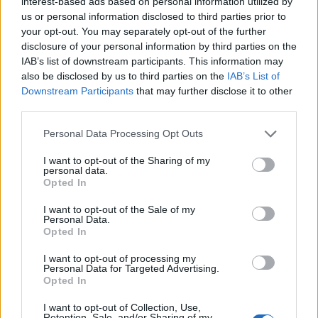
οποίες με τη σειρά τους προέρχονται από την
interest-based ads based on personal information utilized by
us or personal information disclosed to third parties prior to
ξηρασία και τη ζέστη των τελευταίων μηνών.
your opt-out. You may separately opt-out of the further
disclosure of your personal information by third parties on the
IAB’s list of downstream participants. This information may
«Επιστρέφει το Ελ Νίνιο;»
also be disclosed by us to third parties on the
IAB’s List of
Downstream Participants
that may further disclose it to other
Οι πυρκαγιές στην Ασία έχουν κάψει έως και 44
third parties.
εκατομμύρια εκτάρια γης μέχρι στιγμής, σχεδόν
Please note that this website/app uses one or more Google
Personal Data Processing Opt Outs
40% περισσότερα από το προηγούμενο έτος ρεκόρ
services and may gather and store information including but
του 2014, με την Ινδία, τη Μιανμάρ, την Ταϊλάνδη,
not limited to your visit or usage behaviour. You may click to
I want to opt-out of the Sharing of my
personal data.
το Λάος και την Κίνα να είναι μεταξύ των χωρών
grant or deny consent to Google and its third-party tags to
Opted In
use your data for below specified purposes in below Google
που έχουν πληγεί περισσότερο, δήλωσε ο Κίπινγκ.
consent section.
I want to opt-out of the Sale of my
Personal Data.
Opted In
I want to opt-out of processing my
Personal Data for Targeted Advertising.
Opted In
I want to opt-out of Collection, Use,
Retention, Sale, and/or Sharing of my