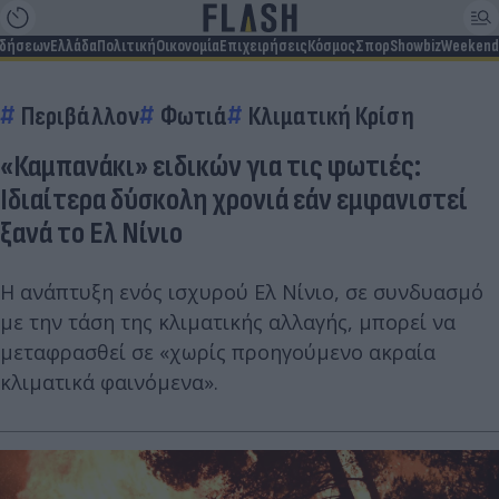
ιδήσεων
Ελλάδα
Πολιτική
Οικονομία
Επιχειρήσεις
Κόσμος
Σπορ
Showbiz
Weekend
Περιβάλλον
Φωτιά
Κλιματική Κρίση
«Καμπανάκι» ειδικών για τις φωτιές:
Ιδιαίτερα δύσκολη χρονιά εάν εμφανιστεί
ξανά το Ελ Νίνιο
Η ανάπτυξη ενός ισχυρού Ελ Νίνιο, σε συνδυασμό
με την τάση της κλιματικής αλλαγής, μπορεί να
μεταφρασθεί σε «χωρίς προηγούμενο ακραία
κλιματικά φαινόμενα».