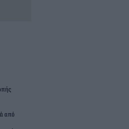
ροπής
τά από