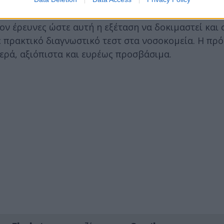
ον έρευνες ώστε αυτή η εξέταση να δοκιμαστεί και 
ε πρακτικό διαγνωστικό τεστ στα νοσοκομεία. Η πρό
θερά, αξιόπιστα και ευρέως προσβάσιμα.