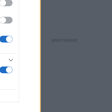
ο από υγιείς
χνικές όπως
ν εξέτασαν
ματικού
και
ως χρήζουν