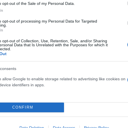
o opt-out of the Sale of my Personal Data.
In
to opt-out of processing my Personal Data for Targeted
ing.
In
o opt-out of Collection, Use, Retention, Sale, and/or Sharing
ersonal Data that Is Unrelated with the Purposes for which it
lected.
Out
η δειγμάτων ούρων από πάνω από χίλια άτομα, τόσ
του προστάτη. Για την εκτέλεση χρησιμοποίησαν τε
consents
ν την έκφραση των γονιδίων στα ούρα, και επιπλέο
o allow Google to enable storage related to advertising like cookies on
ν τη σύνδεση μεταξύ των βιοδεικτών και του πραγ
evice identifiers in apps.
CONFIRM
ός, λιγότερο επεμβατικές εξετάσεις για τον ασθενή 
δυνατότητα ξεχωρίσματος των περιπτώσεων που όντ
ν απειλούν άμεσα.
Data Deletion
Data Access
Privacy Policy