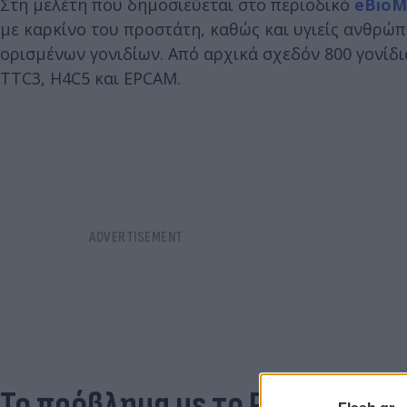
Στη μελέτη που δημοσιεύεται στο περιοδικό
eBioM
με καρκίνο του προστάτη, καθώς και υγιείς ανθρώπ
ορισμένων γονιδίων. Από αρχικά σχεδόν 800 γονίδια
TTC3, H4C5 και EPCAM.
Το πρόβλημα με το PSA