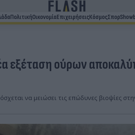
λάδα
Πολιτική
Οικονομία
Επιχειρήσεις
Κόσμος
Σπορ
Showb
έα εξέταση ούρων αποκαλύ
πόσχεται να μειώσει τις επώδυνες βιοψίες στ