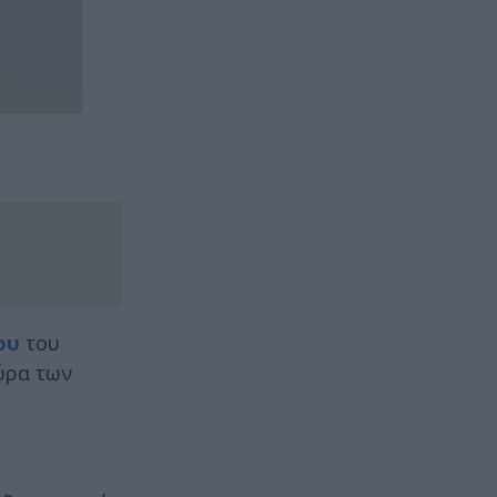
ου
του
ύρα των