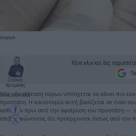
Unsplash
Κάνε κλικ και δες περισσότ
Στέλιος
Αρτεμάκης
Μία νέα εξέταση ούρων υπόσχεται να κάνει πιο εύ
24.09.2025 09:55
προστάτη. Η καινοτομία αυτή βασίζεται σε έναν σ
ασθενών πριν από την αφαίρεση του προστάτη — 
επιβεβαιώνοντας ότι προέρχονται όντως από τον 