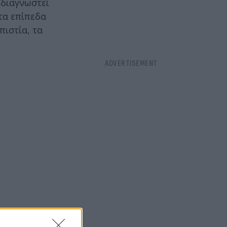
 διαγνωστεί
τα επίπεδα
πιστία, τα