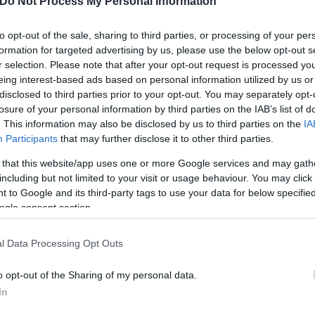
Do Not Process My Personal Information
διάγνωση συνήθως ξεκινούσε με τη μέτρηση της πρω
to opt-out of the sale, sharing to third parties, or processing of your per
formation for targeted advertising by us, please use the below opt-out s
νο όριο (συνήθως πάνω από 4,0 νανογραμμάρια ανά
r selection. Please note that after your opt-out request is processed y
 που μπορεί να είναι επώδυνη και να έχει παρενέργ
eing interest-based ads based on personal information utilized by us or
καρκίνος, παρά τις ύποπτες ενδείξεις.
disclosed to third parties prior to your opt-out. You may separately opt-
losure of your personal information by third parties on the IAB’s list of
. This information may also be disclosed by us to third parties on the
IA
τερεί σε αρκετά σημεία: ανιχνεύει καρκινικά κύτταρ
Participants
that may further disclose it to other third parties.
 καρκίνο από φλεγμονές ή τη διόγκωση του προστάτη
 that this website/app uses one or more Google services and may gath
ιοψίες.
including but not limited to your visit or usage behaviour. You may click 
 to Google and its third-party tags to use your data for below specifi
ogle consent section.
l Data Processing Opt Outs
o opt-out of the Sharing of my personal data.
In