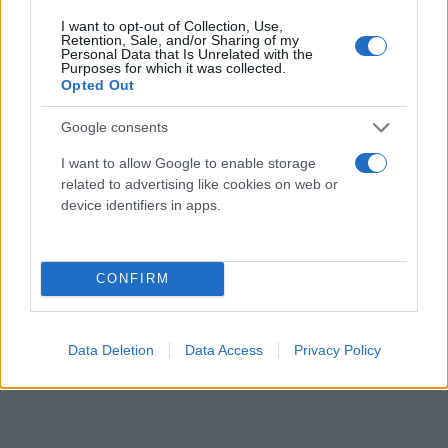
για ένα βίντεο ευαισθητοποίησης για την
I want to opt-out of Collection, Use,
Retention, Sale, and/or Sharing of my
πυρασφάλεια. Ο άνδρας, η υπάλληλος και όλοι οι
Personal Data that Is Unrelated with the
Purposes for which it was collected.
άλλοι στο πλάνο ήταν υπάλληλοι ενώ για να βγει
Opted Out
άρτιο το αποτέλεσμα χρειάστηκα πολλές ώρες
Google consents
πρόβας. Οι αρχές στο Dalian επιβεβαίωσαν επίσης
ότι το σενάριο ήταν προμελετημένο, όπως
I want to allow Google to enable storage
ανέφεραν οι Global Times.
related to advertising like cookies on web or
device identifiers in apps.
Αυτή δεν είναι η πρώτη φορά που μια μπελούγκα
εμφανίζεται σε χορογραφημένη επίδειξη
CONFIRM
πυρασφάλειας. Παρόμοια διαφημιστικά βίντεο από
άλλα ενυδρεία στην επαρχία Λιαονίνγκ έχουν
δημοσιευθεί στο παρελθόν.
Data Deletion
Data Access
Privacy Policy