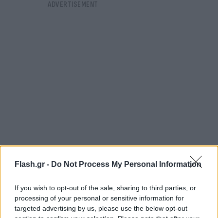
Flash.gr -
Do Not Process My Personal Information
Οι χρήστες των μέσων κοινωνικής δικτύωσης
λάτρεψαν τη στιγμή. Μάλιστα ένας σχολίασε: «Δείτε
If you wish to opt-out of the sale, sharing to third parties, or
πόσο περήφανος είναι για τον εαυτό του!» ενώ ένας
processing of your personal or sensitive information for
targeted advertising by us, please use the below opt-out
δεύτερος έγραψε: «Φανταστείτε να σας τιμωρεί μια