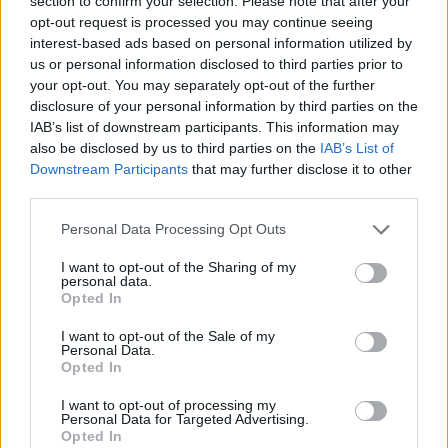
section to confirm your selection. Please note that after your
φάλαινα επειδή δεν μπορείτε να ακολουθήσετε
opt-out request is processed you may continue seeing
απλές οδηγίες. Ντροπιαστική συμπεριφορά,
interest-based ads based on personal information utilized by
εξαιρετική διόρθωση. Η φάλαινα είπε όχι».
us or personal information disclosed to third parties prior to
your opt-out. You may separately opt-out of the further
disclosure of your personal information by third parties on the
A man ignored the no-smoking signs and lit a
IAB’s list of downstream participants. This information may
also be disclosed by us to third parties on the
IAB’s List of
cigarette in the beluga interaction area – until a
Downstream Participants
that may further disclose it to other
beluga whale ended the stunt with a perfectly
third parties.
aimed jet of water that extinguished the cigarette
Please note that this website/app uses one or more Google
Personal Data Processing Opt Outs
on the spot.
pic.twitter.com/lvZISy0W2r
services and may gather and store information including but
— non aesthetic things (@PicturesFoIder)
December 8, 2025
not limited to your visit or usage behaviour. You may click to
I want to opt-out of the Sharing of my
personal data.
grant or deny consent to Google and its third-party tags to
Opted In
use your data for below specified purposes in below Google
To plot twist
consent section.
I want to opt-out of the Sale of my
Personal Data.
Παρά την viral δημοτικότητά της, η δραματική
Opted In
σκηνή δεν ήταν αυθόρμητη. Η εφημερίδα Beijing
I want to opt-out of processing my
News διευκρίνισε αργότερα ότι ολόκληρη η σκηνή
Personal Data for Targeted Advertising.
Opted In
είχε σκηνοθετηθεί στο πλαίσιο των προετοιμασιών