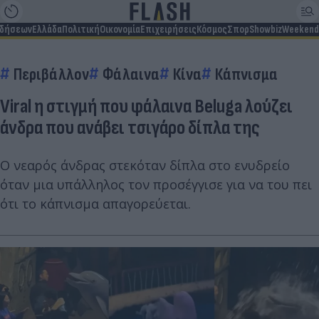
ιδήσεων
Ελλάδα
Πολιτική
Οικονομία
Επιχειρήσεις
Κόσμος
Σπορ
Showbiz
Weekend
Περιβάλλον
Φάλαινα
Κίνα
Κάπνισμα
Viral η στιγμή που φάλαινα Beluga λούζει
άνδρα που ανάβει τσιγάρο δίπλα της
Ο νεαρός άνδρας στεκόταν δίπλα στο ενυδρείο
όταν μια υπάλληλος τον προσέγγισε για να του πει
ότι το κάπνισμα απαγορεύεται.