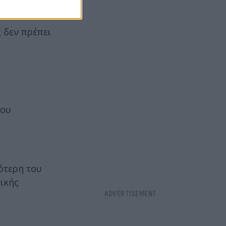
 δεν πρέπει
του
ότερη του
ικής