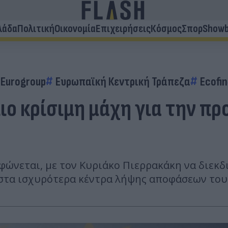
λάδα
Πολιτική
Οικονομία
Επιχειρήσεις
Κόσμος
Σπορ
Showb
Eurogroup
Ευρωπαϊκή Κεντρική Τράπεζα
Ecofin
ιο κρίσιμη μάχη για την πρ
ώνεται, με τον Κυριάκο Πιερρακάκη να διεκδι
στα ισχυρότερα κέντρα λήψης αποφάσεων του