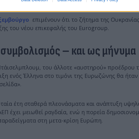
ξεμβούργο
επιμένουν ότι το ζήτημα της Ουκρανίας
ιξης του νέου επικεφαλής του Eurogroup.
συμβολισμός – και ως μήνυμα
Ντάισελμπλουμ, του άλλοτε «αυστηρού» προέδρου 
ιξη ενός Έλληνα στο τιμόνι της Ευρωζώνης θα ήταν
σελίδα».
υταία έτη σταθερά πλεονάσματα και ανάπτυξη υψηλ
ΕΠ έχει μειωθεί ραγδαία, ενώ η πορεία δημοσιονομ
 παραδείγματα στη μετα-κρίση Ευρώπη.