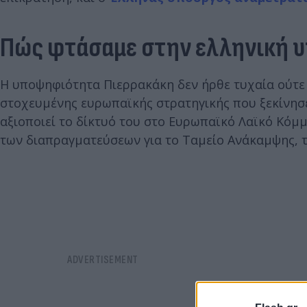
Πώς φτάσαμε στην ελληνική 
Η υποψηφιότητα Πιερρακάκη δεν ήρθε τυχαία ούτε
στοχευμένης ευρωπαϊκής στρατηγικής που ξεκίνησ
αξιοποιεί το δίκτυό του στο Ευρωπαϊκό Λαϊκό Κόμμ
των διαπραγματεύσεων για το Ταμείο Ανάκαμψης, τ