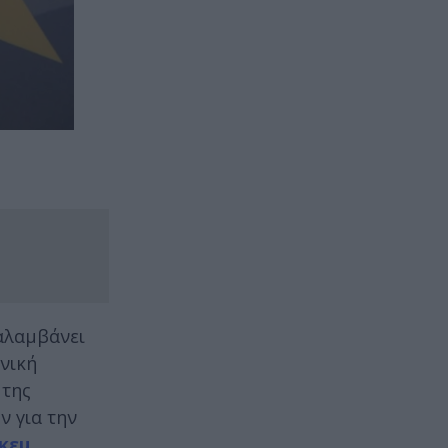
αλαμβάνει
νική
 της
 για την
κεμ.