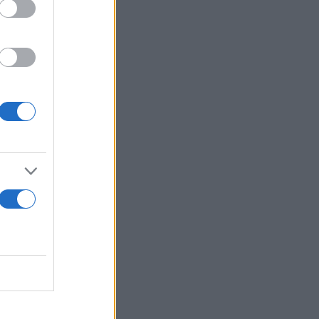
πό βελγικό
υσφορία σε
α για το