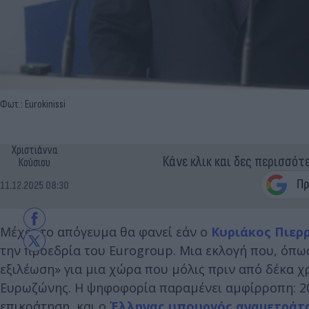
Φωτ.: Eurokinissi
Χριστιάννα
Κάνε κλικ και δες περισσότ
Κούσιου
11.12.2025 08:30
Μέχρι το απόγευμα θα φανεί εάν ο
Κυριάκος Πιερ
την προεδρία του Eurogroup. Μια εκλογή που, όπω
εξιλέωση» για μια χώρα που μόλις πριν από δέκα χ
Ευρωζώνης. Η ψηφοφορία παραμένει αμφίρροπη: 20
επικράτηση, και ο
Έλληνας υπουργός αναμετράται