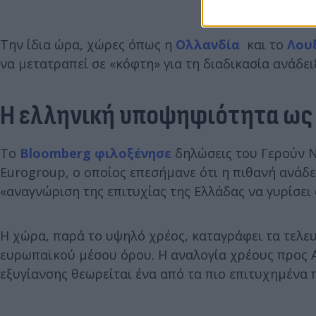
Την ίδια ώρα, χώρες όπως η
Ολλανδία
και το
Λου
να μετατραπεί σε «κόφτη» για τη διαδικασία ανάδε
Η ελληνική υποψηφιότητα ως 
Το
Bloomberg φιλοξένησε
δηλώσεις του Γερούν 
Eurogroup, ο οποίος επεσήμανε ότι η πιθανή ανάδε
«αναγνώριση της επιτυχίας της Ελλάδας να γυρίσει 
Η χώρα, παρά το υψηλό χρέος, καταγράφει τα τελε
ευρωπαϊκού μέσου όρου. Η αναλογία χρέους προς Α
εξυγίανσης θεωρείται ένα από τα πιο επιτυχημένα