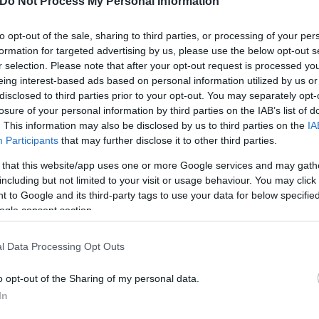
Do Not Process My Personal Information
to opt-out of the sale, sharing to third parties, or processing of your per
formation for targeted advertising by us, please use the below opt-out s
r selection. Please note that after your opt-out request is processed y
ιο που θα μπορούσε να «πουληθεί» εύκολα στις πρ
eing interest-based ads based on personal information utilized by us or
και με ευρωπαϊκό αποτύπωμα. Ο Κυριάκος Πιερρακάκ
disclosed to third parties prior to your opt-out. You may separately opt-
losure of your personal information by third parties on the IAB’s list of
ματισμό και την αποδοχή που είχε ήδη σε Βρυξέλλ
. This information may also be disclosed by us to third parties on the
IA
Participants
that may further disclose it to other third parties.
 that this website/app uses one or more Google services and may gath
ίου
και η κατ’ ιδίαν επίσκεψη Πιερρακάκη στο Παρίσ
including but not limited to your visit or usage behaviour. You may click 
 αντιμετώπισε ως θεσμικό στοίχημα με υψηλή προστι
 to Google and its third-party tags to use your data for below specifi
ogle consent section.
ρροπίες
l Data Processing Opt Outs
ται να συγκεντρώνει στήριξη από Ισπανία, Εσθονία
o opt-out of the Sharing of my personal data.
In
 άλλη πλευρά, ο βαν Πέτεγκεμ παραδοσιακά προσελ
ελγίου στο ευαίσθητο θέμα της αξιοποίησης παγωμ