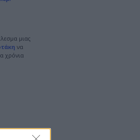
έλεσμα μιας
οτάκη
να
τα χρόνια