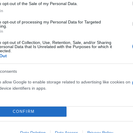
o opt-out of the Sale of my Personal Data.
προς την Ουκρανία έχει αλλάξει τα δεδομένα.
In
to opt-out of processing my Personal Data for Targeted
ριουσιακών στοιχείων βρίσκεται στο Euroclear, υ
ing.
στο ευρωπαϊκό σχέδιο έχει δημιουργήσει εμφανή δ
In
Ο Βαν Πέτεγκεμ δεν μπορεί να εκλεγεί χωρίς συμφωνί
o opt-out of Collection, Use, Retention, Sale, and/or Sharing
ersonal Data that Is Unrelated with the Purposes for which it
o.
lected.
Out
consents
o allow Google to enable storage related to advertising like cookies on
evice identifiers in apps.
CONFIRM
Data Deletion
Data Access
Privacy Policy