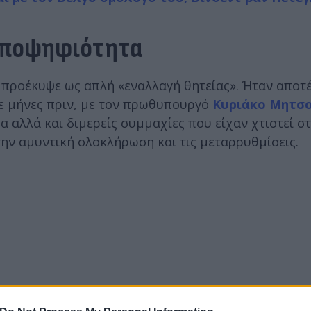
υποψηφιότητα
 προέκυψε ως απλή «εναλλαγή θητείας». Ήταν αποτ
ε μήνες πριν, με τον πρωθυπουργό
Κυριάκο Μητσ
α αλλά και διμερείς συμμαχίες που είχαν χτιστεί σ
ην αμυντική ολοκλήρωση και τις μεταρρυθμίσεις.