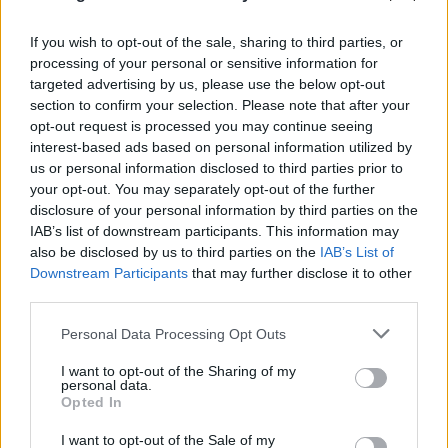
«Νονός της AI» προειδοποιεί: Σε λίγο δεν θα
If you wish to opt-out of the sale, sharing to third parties, or
μπορούμε να «ξεπεράσουμε» νοητικά την
processing of your personal or sensitive information for
Τεχνητή Νοημοσύνη
targeted advertising by us, please use the below opt-out
section to confirm your selection. Please note that after your
08.08.2026
ΧΡΙΣΤΌΔΟΥΛΟΣ ΣΚΟΎΝΤΑΣ
opt-out request is processed you may continue seeing
interest-based ads based on personal information utilized by
us or personal information disclosed to third parties prior to
your opt-out. You may separately opt-out of the further
disclosure of your personal information by third parties on the
IAB’s list of downstream participants. This information may
also be disclosed by us to third parties on the
IAB’s List of
Downstream Participants
that may further disclose it to other
third parties.
Please note that this website/app uses one or more Google
Personal Data Processing Opt Outs
services and may gather and store information including but
not limited to your visit or usage behaviour. You may click to
I want to opt-out of the Sharing of my
personal data.
grant or deny consent to Google and its third-party tags to
Opted In
use your data for below specified purposes in below Google
consent section.
I want to opt-out of the Sale of my