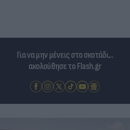
Είδος... πολυτελείας τα κρεατικά: Στα ύψη οι
τιμές στο μοσχάρι - Φόβοι για νέο «ράλι»
ανατιμήσεων
Για να μην μένεις στο σκοτάδι...
ακολούθησε το Flash.gr