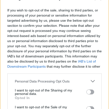
Τεχνητή Νοημοσύνη
08.08.2026
ΧΡΙΣΤΌΔΟΥΛΟΣ ΣΚΟΎΝΤΑΣ
If you wish to opt-out of the sale, sharing to third parties, or
processing of your personal or sensitive information for
targeted advertising by us, please use the below opt-out
section to confirm your selection. Please note that after your
opt-out request is processed you may continue seeing
interest-based ads based on personal information utilized by
us or personal information disclosed to third parties prior to
your opt-out. You may separately opt-out of the further
disclosure of your personal information by third parties on the
IAB’s list of downstream participants. This information may
also be disclosed by us to third parties on the
IAB’s List of
Downstream Participants
that may further disclose it to other
third parties.
Please note that this website/app uses one or more Google
Personal Data Processing Opt Outs
services and may gather and store information including but
not limited to your visit or usage behaviour. You may click to
I want to opt-out of the Sharing of my
personal data.
grant or deny consent to Google and its third-party tags to
Opted In
use your data for below specified purposes in below Google
consent section.
I want to opt-out of the Sale of my