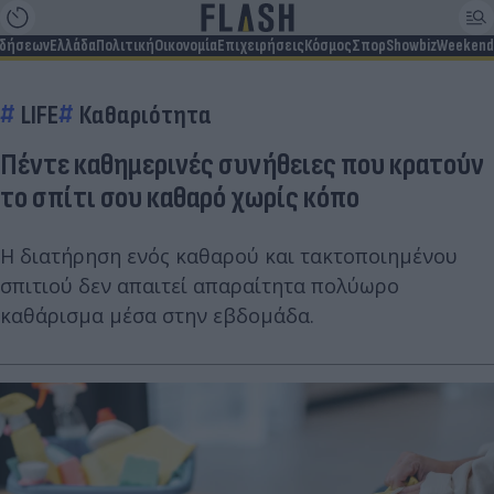
ιδήσεων
Ελλάδα
Πολιτική
Οικονομία
Επιχειρήσεις
Κόσμος
Σπορ
Showbiz
Weekend
LIFE
Καθαριότητα
Πέντε καθημερινές συνήθειες που κρατούν
το σπίτι σου καθαρό χωρίς κόπο
Η διατήρηση ενός καθαρού και τακτοποιημένου
σπιτιού δεν απαιτεί απαραίτητα πολύωρο
καθάρισμα μέσα στην εβδομάδα.