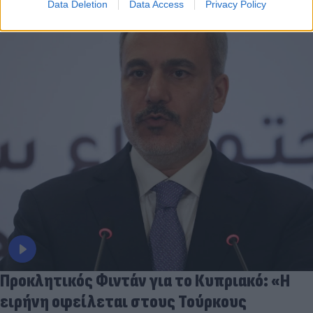
Data Deletion
Data Access
Privacy Policy
Προκλητικός Φιντάν για το Κυπριακό: «Η
ειρήνη οφείλεται στους Τούρκους