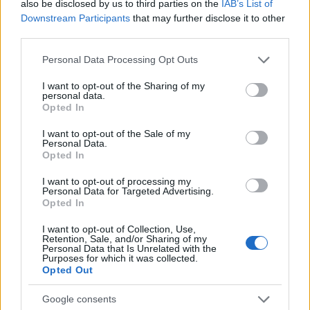
also be disclosed by us to third parties on the
IAB’s List of
Downstream Participants
that may further disclose it to other
Εξίσου σημαντικό ήταν το γεγονός ότι δεν
third parties.
παρατηρήθηκαν σοβαρές παρενέργειες. Μόνο ένα
Please note that this website/app uses one or more Google
Personal Data Processing Opt Outs
άτομο αποχώρησε λόγω αυξημένου άγχους, ενώ η
services and may gather and store information including but
μελέτη ήταν η πρώτη που εξέτασε και τη
not limited to your visit or usage behaviour. You may click to
I want to opt-out of the Sharing of my
personal data.
grant or deny consent to Google and its third-party tags to
λειτουργία των καρδιακών βαλβίδων, χωρίς να
Opted In
use your data for below specified purposes in below Google
διαπιστωθεί κανένα πρόβλημα. Οι συμμετέχοντες
consent section.
I want to opt-out of the Sale of my
ανέφεραν επίσης μείωση άγχους κατά περισσότερο
Personal Data.
Opted In
από 50% και περιορισμό της εμμονικής, αρνητικής
σκέψης – ενός από τα βασικά χαρακτηριστικά της
I want to opt-out of processing my
Personal Data for Targeted Advertising.
κατάθλιψης.
Opted In
I want to opt-out of Collection, Use,
Η χρήση του LSD σε μικροδόσεις δεν σημαίνει
Retention, Sale, and/or Sharing of my
Personal Data that Is Unrelated with the
«ταξίδι» ή ψευδαισθήσεις. Οι ποσότητες είναι τόσο
Purposes for which it was collected.
Opted Out
μικρές, ώστε να μην προκαλούν αλλοίωση της
αντίληψης. Ο στόχος είναι να ενεργοποιηθούν ήπια
Google consents