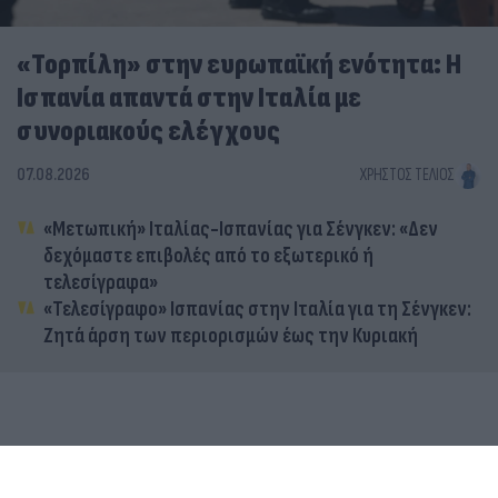
«Τορπίλη» στην ευρωπαϊκή ενότητα: Η
Ισπανία απαντά στην Ιταλία με
συνοριακούς ελέγχους
07.08.2026
ΧΡΉΣΤΟΣ ΤΈΛΙΟΣ
«Μετωπική» Ιταλίας-Ισπανίας για Σένγκεν: «Δεν
δεχόμαστε επιβολές από το εξωτερικό ή
τελεσίγραφα»
«Τελεσίγραφο» Ισπανίας στην Ιταλία για τη Σένγκεν:
Ζητά άρση των περιορισμών έως την Κυριακή