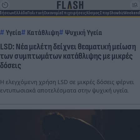
ιδήσεων
Ελλάδα
Πολιτική
Οικονομία
Επιχειρήσεις
Κόσμος
Σπορ
Showbiz
Weekend
Υγεία
Κατάθλιψη
Ψυχική Υγεία
LSD: Νέα μελέτη δείχνει θεαματική μείωση
των συμπτωμάτων κατάθλιψης με μικρές
δόσεις
Η ελεγχόμενη χρήση LSD σε μικρές δόσεις φέρνει
εντυπωσιακά αποτελέσματα στην ψυχική υγεία.