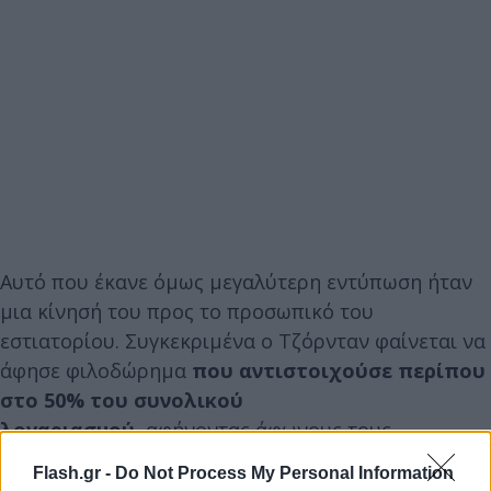
Αυτό που έκανε όμως μεγαλύτερη εντύπωση ήταν
μια κίνησή του προς το προσωπικό του
εστιατορίου. Συγκεκριμένα ο Τζόρνταν φαίνεται να
άφησε φιλοδώρημα
που αντιστοιχούσε περίπου
στο 50% του συνολικού
λογαριασμού,
αφήνοντας άφωνους τους
εργαζομένους, με μια κίνηση που ακόμα και για τα
Flash.gr -
Do Not Process My Personal Information
δεδομένα της Μυκόνου φαίνεται ακραία. Η διαμονή