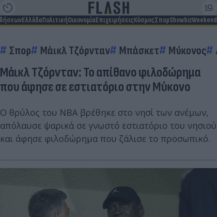
ιδήσεων
Ελλάδα
Πολιτική
Οικονομία
Επιχειρήσεις
Κόσμος
Σπορ
Showbiz
Weekend
Σπορ
Μάικλ Τζόρνταν
Μπάσκετ
Μύκονος
Μάικλ Τζόρνταν: Το απίθανο φιλοδώρημα
που άφησε σε εστιατόριο στην Μύκονο
Ο θρύλος του NBA βρέθηκε στο νησί των ανέμων,
απόλαυσε ψαρικά σε γνωστό εστιατόριο του νησιού
και άφησε φιλοδώρημα που ζάλισε το προσωπικό.