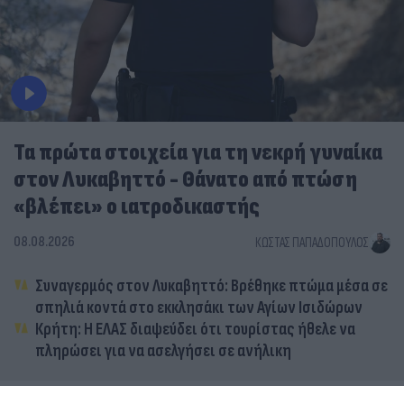
Τα πρώτα στοιχεία για τη νεκρή γυναίκα
στον Λυκαβηττό - Θάνατο από πτώση
«βλέπει» ο ιατροδικαστής
08.08.2026
ΚΏΣΤΑΣ ΠΑΠΑΔΌΠΟΥΛΟΣ
Συναγερμός στον Λυκαβηττό: Βρέθηκε πτώμα μέσα σε
σπηλιά κοντά στο εκκλησάκι των Αγίων Ισιδώρων
Κρήτη: Η ΕΛΑΣ διαψεύδει ότι τουρίστας ήθελε να
πληρώσει για να ασελγήσει σε ανήλικη