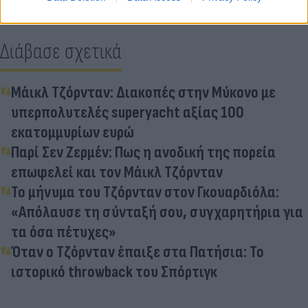
Διάβασε σχετικά
Μάικλ Τζόρνταν: Διακοπές στην Μύκονο με
υπερπολυτελές superyacht αξίας 100
εκατομμυρίων ευρώ
Παρί Σεν Ζερμέν: Πως η ανοδική της πορεία
επωφελεί και τον Μάικλ Τζόρνταν
Το μήνυμα του Τζόρνταν στον Γκουαρδιόλα:
«Απόλαυσε τη σύνταξή σου, συγχαρητήρια για
τα όσα πέτυχες»
Όταν ο Τζόρνταν έπαιξε στα Πατήσια: Το
ιστορικό throwback του Σπόρτιγκ