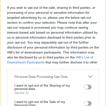
του Μάικλ Τζόρνταν στο νησί φαίνεται πως είναι το
If you wish to opt-out of the sale, sharing to third parties, or
θέμα συζήτησης και ενδιαφέροντος των ημερών,
processing of your personal or sensitive information for
targeted advertising by us, please use the below opt-out
καθώς κάθε του ενέργεια και κίνηση συζητιέται
section to confirm your selection. Please note that after your
έντονα.
opt-out request is processed you may continue seeing
interest-based ads based on personal information utilized by
us or personal information disclosed to third parties prior to
your opt-out. You may separately opt-out of the further
disclosure of your personal information by third parties on the
IAB’s list of downstream participants. This information may
also be disclosed by us to third parties on the
IAB’s List of
Downstream Participants
that may further disclose it to other
third parties.
Please note that this website/app uses one or more Google
Personal Data Processing Opt Outs
services and may gather and store information including but
not limited to your visit or usage behaviour. You may click to
I want to opt-out of the Sharing of my
personal data.
grant or deny consent to Google and its third-party tags to
Opted In
use your data for below specified purposes in below Google
consent section.
I want to opt-out of the Sale of my
Personal Data.