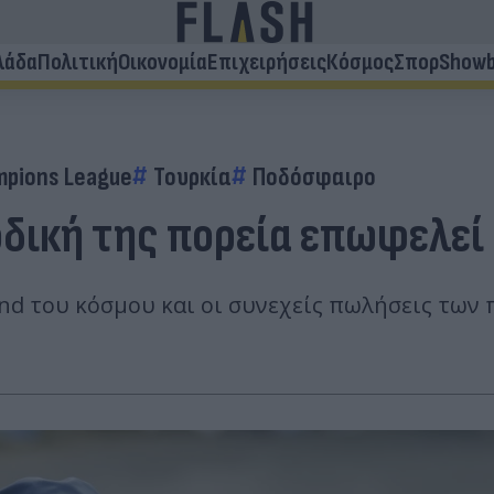
λάδα
Πολιτική
Οικονομία
Επιχειρήσεις
Κόσμος
Σπορ
Showb
pions League
Τουρκία
Ποδόσφαιρο
οδική της πορεία επωφελεί 
nd του κόσμου και οι συνεχείς πωλήσεις των 