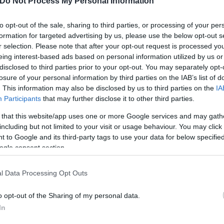
ήσουν την πώληση αθλητικών ειδών κάτι που θα «απ
Do Not Process My Personal Information
πολίστας λαμβάνει ποσοστό από τις πωλήσεις προ
to opt-out of the sale, sharing to third parties, or processing of your per
formation for targeted advertising by us, please use the below opt-out s
r selection. Please note that after your opt-out request is processed y
eing interest-based ads based on personal information utilized by us or
πό το
1989
και ανανέωσε το
2019
τη συμφωνία της 
disclosed to third parties prior to your opt-out. You may separately opt-
losure of your personal information by third parties on the IAB’s list of
. This information may also be disclosed by us to third parties on the
IA
Participants
that may further disclose it to other third parties.
 that this website/app uses one or more Google services and may gath
including but not limited to your visit or usage behaviour. You may click 
 to Google and its third-party tags to use your data for below specifi
ogle consent section.
l Data Processing Opt Outs
o opt-out of the Sharing of my personal data.
In