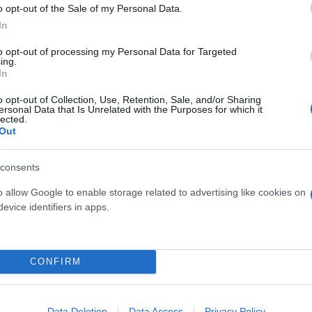
o opt-out of the Sale of my Personal Data.
In
ορικές δυνάμεις στον παγκόσμιο αθλητισμό, αποδει
to opt-out of processing my Personal Data for Targeted
ing.
In
ερο
Flash.gr
στην αναζήτηση της
Google
o opt-out of Collection, Use, Retention, Sale, and/or Sharing
ersonal Data that Is Unrelated with the Purposes for which it
lected.
Out
consents
o allow Google to enable storage related to advertising like cookies on
evice identifiers in apps.
οφή του «κάπτεν» Φορτούνη - «Κώστα, καλώς όρ
CONFIRM
ετοκούνμπο: «Θέλω να μείνω κι άλλα χρόνια στο
Data Deletion
Data Access
Privacy Policy