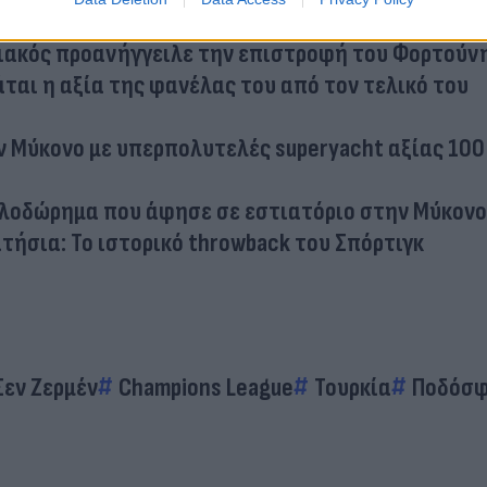
πιακός προανήγγειλε την επιστροφή του Φορτούν
άται η αξία της φανέλας του από τον τελικό του
ν Μύκονο με υπερπολυτελές superyacht αξίας 100
ιλοδώρημα που άφησε σε εστιατόριο στην Μύκονο
τήσια: Το ιστορικό throwback του Σπόρτιγκ
Σεν Ζερμέν
Champions League
Τουρκία
Ποδόσφ