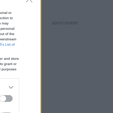
ογειώσει» τα
ϊόντων που
sonal or
ection to
ou may
 personal
με τον
out of the
 downstream
B’s List of
er and store
to grant or
ed purposes