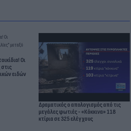
οικίδια! Οι
 στις
τικών ειδών
Δραματικός ο απολογισμός από τις
μεγάλες φωτιές - «Κόκκινα» 118
κτίρια σε 325 ελέγχους