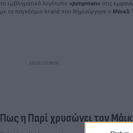
το εμβληματικό λογότυπο
«Jumpman»
στις εμφανί
με το παγκόσμιο brand που δημιούργησε ο
Μάικλ 
Πως η Παρί χρυσώνει τον Μάικ