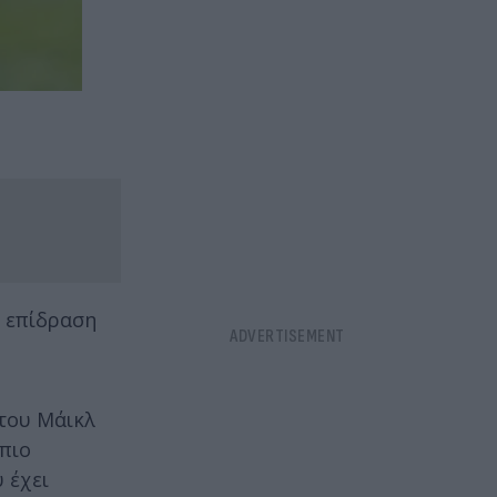
ι επίδραση
 του Μάικλ
 πιο
 έχει