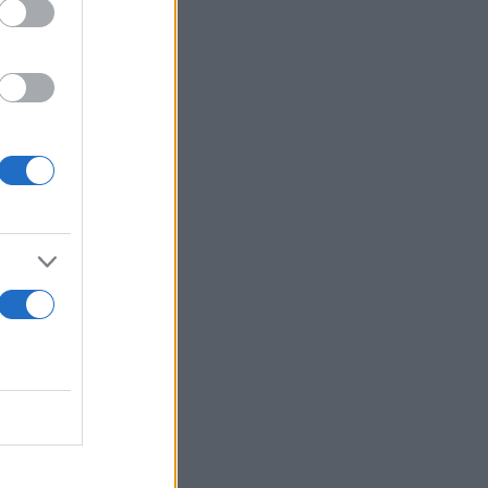
κνύοντας ότι
ισες
υς