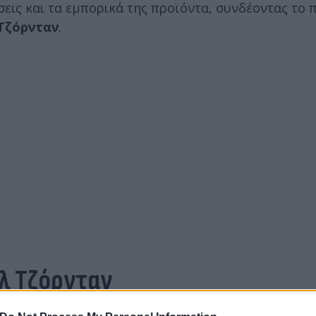
σεις και τα εμπορικά της προϊόντα, συνδέοντας το
Τζόρνταν
.
λ Τζόρνταν