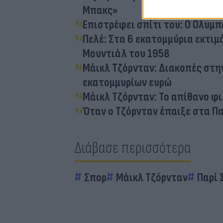
Μπακς»
Επιστρέφει σπίτι του: Ο Ολυμ
Πελέ: Στα 6 εκατομμύρια εκτιμ
Μουντιάλ του 1958
Μάικλ Τζόρνταν: Διακοπές στη
εκατομμυρίων ευρώ
Μάικλ Τζόρνταν: Το απίθανο φ
Όταν ο Τζόρνταν έπαιξε στα Πα
Διάβασε περισσότερα
Σπορ
Μάικλ Τζόρνταν
Παρί 