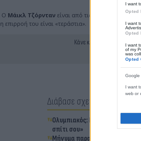
I want t
Opted 
Ο
Μάικλ Τζόρνταν
είναι από τις πιο ισχυρές εμπ
η επιρροή του είναι «τεράστια».
I want 
Advertis
Opted 
Κάνε κλικ και δες περισσότ
I want t
of my P
was col
Opted 
Google 
I want t
web or d
Διάβασε σχετικά
Ολυμπιακός: Επίσημη η επιστρ
σπίτι σου»
Μήνυμα παραμονής από τον Αντ