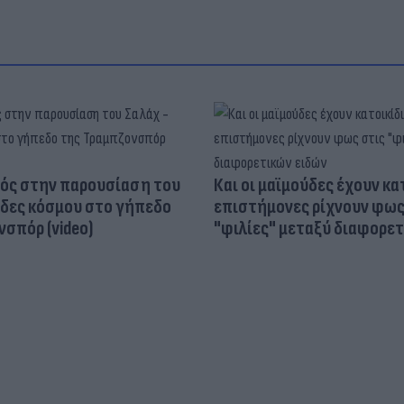
ός στην παρουσίαση του
Και οι μαϊμούδες έχουν κατ
άδες κόσμου στο γήπεδο
επιστήμονες ρίχνουν φως
σπόρ (video)
"φιλίες" μεταξύ διαφορε