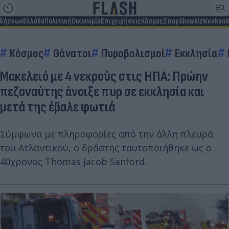
ιδήσεων
Ελλάδα
Πολιτική
Οικονομία
Επιχειρήσεις
Κόσμος
Σπορ
Showbiz
Weekend
Κόσμος
Θάνατοι
Πυροβολισμοί
Εκκλησία
Μακελειό με 4 νεκρούς στις ΗΠΑ: Πρώην
πεζοναύτης άνοιξε πυρ σε εκκλησία και
μετά της έβαλε φωτιά
Σύμφωνα με πληροφορίες από την άλλη πλευρά
του Ατλαντικού, ο δράστης ταυτοποιήθηκε ως ο
40χρονος Thomas Jacob Sanford.