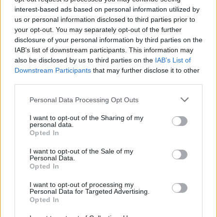
διακομίστηκαν σε νοσοκομείο, εκ των οποίων δύο
interest-based ads based on personal information utilized by
υπέκυψαν στα τραύματά τους. Αργότερα, στη
us or personal information disclosed to third parties prior to
διάρκεια έρευνας μέσα στην εκκλησία που
your opt-out. You may separately opt-out of the further
καταστράφηκε από την πυρκαγιά, εντοπίστηκαν
disclosure of your personal information by third parties on the
IAB’s list of downstream participants. This information may
δύο πτώματα την ίδια ώρα που υπάρχουν
also be disclosed by us to third parties on the
IAB’s List of
αγνοούμενοι χωρίς ωστόσο να έχει γίνει γνωστός ο
Downstream Participants
that may further disclose it to other
αριθμός τους.
third parties.
Please note that this website/app uses one or more Google
Personal Data Processing Opt Outs
«Προσπαθούμε ακόμη να προσδιορίσουμε ακριβώς
services and may gather and store information including but
not limited to your visit or usage behaviour. You may click to
I want to opt-out of the Sharing of my
πότε και από πού προήλθε η φωτιά και πώς
personal data.
grant or deny consent to Google and its third-party tags to
ξεκίνησε», δήλωσε ο αρχηγός της αστυνομίας ενώ
Opted In
use your data for below specified purposes in below Google
η επίθεση σε έναν χώρο λατρείας «είναι μια
consent section.
I want to opt-out of the Sale of my
Personal Data.
άνανδρη και εγκληματική πράξη», τόνισε ο
Opted In
διευθυντής του FBI Κας Πατέλ σε ανάρτησή του.
I want to opt-out of processing my
Personal Data for Targeted Advertising.
Opted In