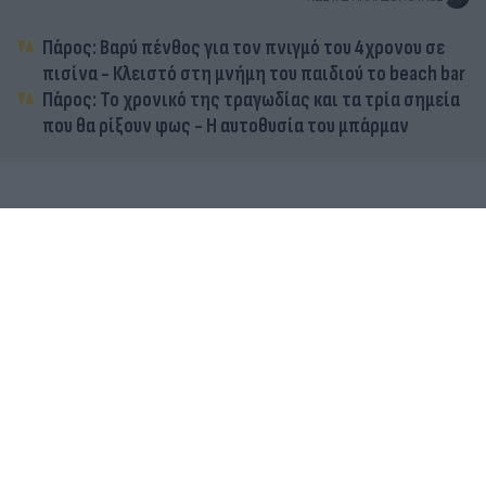
Πάρος: Βαρύ πένθος για τον πνιγμό του 4χρονου σε
πισίνα - Κλειστό στη μνήμη του παιδιού το beach bar
Πάρος: Το χρονικό της τραγωδίας και τα τρία σημεία
που θα ρίξουν φως - Η αυτοθυσία του μπάρμαν