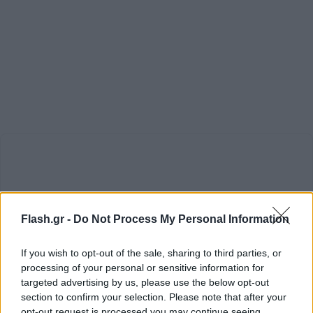
Flash.gr -
Do Not Process My Personal Information
If you wish to opt-out of the sale, sharing to third parties, or
processing of your personal or sensitive information for
Σύμφωνα με την ενημέρωση από την τοπική
targeted advertising by us, please use the below opt-out
αστυνομική διεύθυνση, δέκα άνθρωποι
section to confirm your selection. Please note that after your
opt-out request is processed you may continue seeing