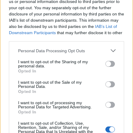
us or personal information disclosed to third parties prior to
στη Λωρίδα της Γάζας.
your opt-out. You may separately opt-out of the further
disclosure of your personal information by third parties on the
Σύμφωνα με τα στοιχεία του AFP, τουλάχιστον 151
IAB’s list of downstream participants. This information may
also be disclosed by us to third parties on the
IAB’s List of
χώρες από τις 193 χώρες μέλη του ΟΗΕ
Downstream Participants
that may further disclose it to other
αναγνωρίζουν ήδη το κράτος της Παλαιστίνης.
third parties.
Αυτό σημαίνει ότι σχεδόν το 80% των χωρών-
Please note that this website/app uses one or more Google
Personal Data Processing Opt Outs
μελών του ΟΗΕ έχουν προσχωρήσει σε
services and may gather and store information including but
αναγνώριση. Το AFP δεν έχει λάβει πρόσφατη
not limited to your visit or usage behaviour. You may click to
I want to opt-out of the Sharing of my
personal data.
επιβεβαίωση από τρεις αφρικανικές χώρες.
grant or deny consent to Google and its third-party tags to
Opted In
use your data for below specified purposes in below Google
consent section.
I want to opt-out of the Sale of my
Έξι ευρωπαϊκές χώρες - Γαλλία, Βέλγιο,
Personal Data.
Opted In
Λουξεμβούργο, Μάλτα, Ανδόρα και Μονακό –
αναγνώρισαν χθες Δευτέρα επισήμως το κράτος
I want to opt-out of processing my
Personal Data for Targeted Advertising.
της Παλαιστίνης. Την Κυριακή αντίστοιχη
Opted In
ανακοίνωση είχαν κάνει η Βρετανία και ο Καναδάς -
I want to opt-out of Collection, Use,
οι πρώτες χώρες της G7 που το έπραξαν -, όπως και
Retention, Sale, and/or Sharing of my
Personal Data that Is Unrelated with the