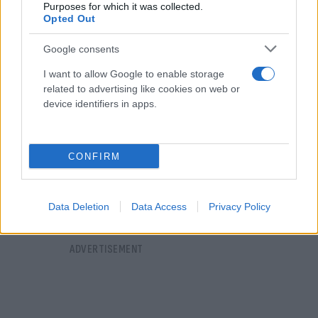
η Αυστραλία και η Πορτογαλία.
Purposes for which it was collected.
Opted Out
Google consents
I want to allow Google to enable storage
related to advertising like cookies on web or
device identifiers in apps.
CONFIRM
Data Deletion
Data Access
Privacy Policy