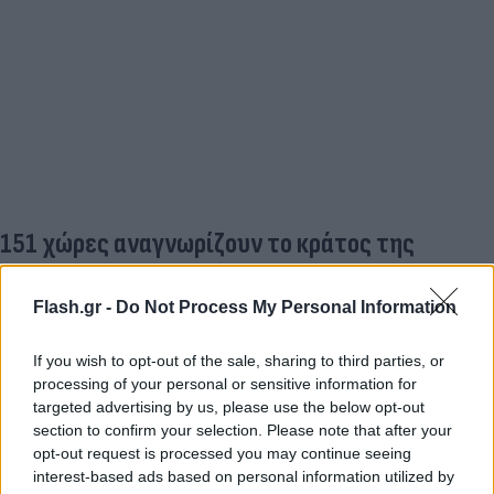
151 χώρες αναγνωρίζουν το κράτος της
Παλαιστίνης
Flash.gr -
Do Not Process My Personal Information
Οι περισσότερες χώρες της Γηραιάς
Ηπείρου
έχουν πλέον αναγνωρίσει επίσημα το
If you wish to opt-out of the sale, sharing to third parties, or
κράτος της Παλαιστίνης
, μετά τις επίσημες
processing of your personal or sensitive information for
targeted advertising by us, please use the below opt-out
ανακοινώσεις που έκαναν τη Δευτέρα από το βήμα
section to confirm your selection. Please note that after your
του ΟΗΕ η Γαλλία, το Βέλγιο, το Λουξεμβούργο και
opt-out request is processed you may continue seeing
η Μάλτα, έπειτα από σχεδόν δύο χρόνια πολέμου
interest-based ads based on personal information utilized by