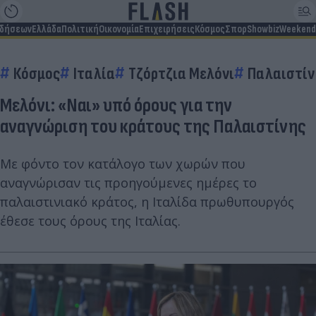
ιδήσεων
Ελλάδα
Πολιτική
Οικονομία
Επιχειρήσεις
Κόσμος
Σπορ
Showbiz
Weekend
Κόσμος
Ιταλία
Τζόρτζια Μελόνι
Παλαιστί
Μελόνι: «Ναι» υπό όρους για την
αναγνώριση του κράτους της Παλαιστίνης
Με φόντο τον κατάλογο των χωρών που
αναγνώρισαν τις προηγούμενες ημέρες το
παλαιστινιακό κράτος, η Ιταλίδα πρωθυπουργός
έθεσε τους όρους της Ιταλίας.