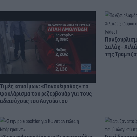
Πανζουρλισμ
Σαλάχ - Χιλι
της Τραμπζον
Τιμές καυσίμων: «Πονοκέφαλος» το
φουλάρισμα του ρεζερβουάρ για τους
αδειούχους του Αυγούστου