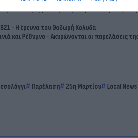
Αθήνα: Μαθητής έκλεψε την παράσταση ντυμένος
 1821 - Η έρευνα του Θοδωρή Κολυδά
Χανιά και Ρέθυμνο - Ακυρώνονται οι παρελάσεις τη
εσολόγγι
Παρέλαση
25η Μαρτίου
Local News