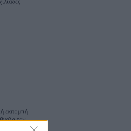
χιλιάδες
ική εκπομπή
Έβγαλα τον
 είχε πει