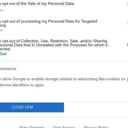
o opt-out of the Sale of my Personal Data.
In
to opt-out of processing my Personal Data for Targeted
ing.
In
ερο
Flash.gr
στην αναζήτηση της
Google
o opt-out of Collection, Use, Retention, Sale, and/or Sharing
ersonal Data that Is Unrelated with the Purposes for which it
lected.
Out
consents
o allow Google to enable storage related to advertising like cookies on
evice identifiers in apps.
CONFIRM
θητική παρέλαση με συμμετοχή συλλόγων και φο
ς ρυθμίσεις στην Αθήνα λόγω της στρατιωτικής
Data Deletion
Data Access
Privacy Policy