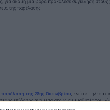
ς, για ακόμη μία φορά προκάλεσε συγκίνηση στους 
κεια της παρέλασης.
 παρέλαση της 28ης Οκτωβρίου
, ενώ σε τηλεοπτ
αλύτερης επίδοσης ανάμεσα στους συμμαθητές του: «
υ ανακοίνωσαν ένιωσα μεγάλη χαρά. Έβγαλα 19,7»,