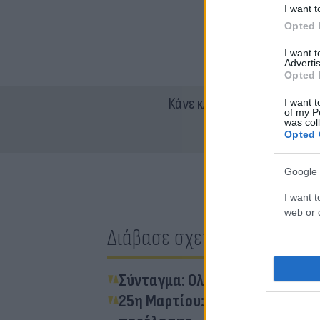
I want t
Opted 
I want 
Advertis
Opted 
Κάνε κλικ και δες περισσότ
I want t
of my P
was col
Opted 
Google 
I want t
web or d
Διάβασε σχετικά
Σύνταγμα: Ολοκληρώθηκε η μα
25η Μαρτίου: Οι κυκλοφοριακέ