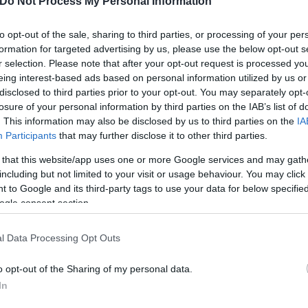
Do Not Process My Personal Information
to opt-out of the sale, sharing to third parties, or processing of your per
formation for targeted advertising by us, please use the below opt-out s
ς Γ’ Τάξης Γυμνασίου Ιωάννης Παπαθανασίου, στη 
r selection. Please note that after your opt-out request is processed y
μαθητής με ολική απώλεια όρασης, παρήλασε ως ση
eing interest-based ads based on personal information utilized by us or
ροκάλεσε συγκίνηση και…
pic.twitter.com/vqxe2Nf
disclosed to third parties prior to your opt-out. You may separately opt-
losure of your personal information by third parties on the IAB’s list of
. This information may also be disclosed by us to third parties on the
IA
Participants
that may further disclose it to other third parties.
 στρατιωτική και μαθητική παρέλαση λίγες ημέρες 
 that this website/app uses one or more Google services and may gath
ν και παρουσία του υπουργού Εθνικής Άμυνας Νίκο
including but not limited to your visit or usage behaviour. You may click 
 to Google and its third-party tags to use your data for below specifi
ogle consent section.
l Data Processing Opt Outs
o opt-out of the Sharing of my personal data.
In