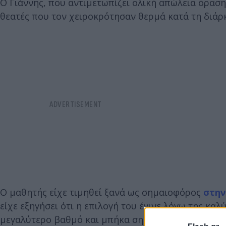
Ο Γιάννης, που αντιμετωπίζει ολική απώλεια όραση
θεατές που τον χειροκρότησαν θερμά κατά τη διάρ
Ο μαθητής είχε τιμηθεί ξανά ως σημαιοφόρος
στην
είχε εξηγήσει ότι η επιλογή του έγινε λόγω της κ
μεγαλύτερο βαθμό και μπήκα σημαιοφόρος. Όταν μο