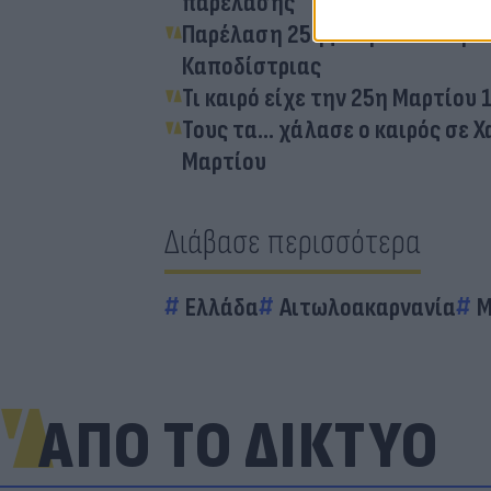
παρέλασης
Παρέλαση 25ης Μαρτίου στην 
Καποδίστριας
Τι καιρό είχε την 25η Μαρτίου
Τους τα... χάλασε ο καιρός σε 
Μαρτίου
Διάβασε περισσότερα
Ελλάδα
Αιτωλοακαρνανία
Μ
ΑΠΟ ΤΟ ΔΙΚΤΥΟ