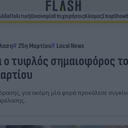
λάδα
Πολιτική
Οικονομία
Επιχειρήσεις
Κόσμος
Σπορ
Showb
λαση
25η Μαρτίου
Local News
ά ο τυφλός σημαιοφόρος τ
Μαρτίου
όρασης, για ακόμη μία φορά προκάλεσε συγκίν
αρέλασης.