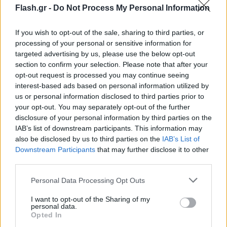
Flash.gr -
Do Not Process My Personal Information
If you wish to opt-out of the sale, sharing to third parties, or
processing of your personal or sensitive information for
Ποιοι υπουργοί ετοιμάζουν βαλίτσες για
targeted advertising by us, please use the below opt-out
Άγκυρα
section to confirm your selection. Please note that after your
opt-out request is processed you may continue seeing
Πέραν των διμερών σχέσεων, οι δύο άνδρες
interest-based ads based on personal information utilized by
us or personal information disclosed to third parties prior to
αναμένεται να συζητήσουν για τις πολύ σοβαρές
your opt-out. You may separately opt-out of the further
περιφερειακές εξελίξεις, προεξάρχοντος του
disclosure of your personal information by third parties on the
Μεσανατολικού στο οποίο, πάντως, Αθήνα και
IAB’s list of downstream participants. This information may
also be disclosed by us to third parties on the
IAB’s List of
Άγκυρα έχουν διαφορετικές έως και αποκλίνουσες
Downstream Participants
that may further disclose it to other
προσεγγίσεις.
third parties.
Please note that this website/app uses one or more Google
Personal Data Processing Opt Outs
Οι δύο άνδρες θα συναντηθούν παρουσία των
services and may gather and store information including but
Υπουργών Εξωτερικών,
Γιώργου Γεραπετρίτη
και
not limited to your visit or usage behaviour. You may click to
I want to opt-out of the Sharing of my
personal data.
grant or deny consent to Google and its third-party tags to
Χακάν Φιντάν και των διπλωματικών συμβούλων,
Opted In
use your data for below specified purposes in below Google
Μίλτωνα Νικολαίδη και Μεχμέτ Κεμάλ Μποζάι. Αν