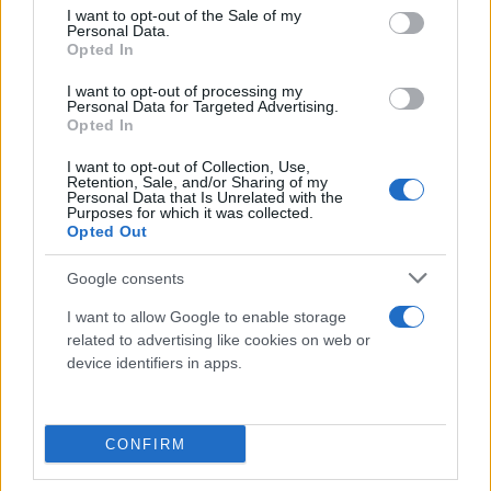
consent section.
I want to opt-out of the Sale of my
και ο κατάλογος των Υπουργών, που θα
Personal Data.
Opted In
συμμετάσχουν στο ΑΣΣ οριστικοποιείται τις
επόμενες ώρες, πληροφορίες
I want to opt-out of processing my
Personal Data for Targeted Advertising.
του FLASH αναφέρουν ότι είναι πολύ πιθανό να
Opted In
ταξιδέψουν για την τουρκική πρωτεύουσα οι
I want to opt-out of Collection, Use,
Υπουργοί Ανάπτυξης,
Τάκης Θεοδωρικάκος,
Retention, Sale, and/or Sharing of my
Personal Data that Is Unrelated with the
Προστασίας του Πολίτη,
Μιχάλης Χρυσοχοίδης
,
Purposes for which it was collected.
Opted Out
Υποδομών και Μεταφορών,
Χρίστος Δήμας
και
Πολιτικής Προστασίας και Κλιματικής Κρίσης
,
Google consents
Γιάννης Κεφαλογιάννης
.
I want to allow Google to enable storage
related to advertising like cookies on web or
Επίσης, στην ατζέντα του ΑΣΣ περιλαμβάνονται
device identifiers in apps.
θέματα, που άπτονται του Περιβάλλοντος, του
Τουρισμού και του Πολιτισμού. Με μεγάλο
ενδιαφέρον, εξάλλου, αναμένονται οι δηλώσεις των
CONFIRM
δύο ηγετών, που θα κλείσουν τις εργασίες του