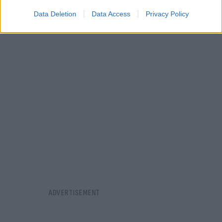
Ανώτατου Συμβουλίου Συνεργασίας Ελλάδος –
Data Deletion
Data Access
Privacy Policy
Τουρκίας.