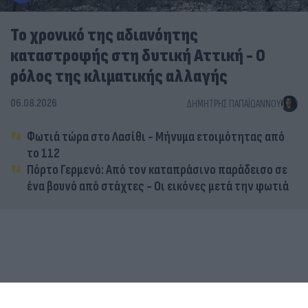
Το χρονικό της αδιανόητης
καταστροφής στη δυτική Αττική - Ο
ρόλος της κλιματικής αλλαγής
06.08.2026
ΔΗΜΉΤΡΗΣ ΠΑΠΑΪΩΆΝΝΟΥ
Φωτιά τώρα στο Λασίθι - Μήνυμα ετοιμότητας από
το 112
Πόρτο Γερμενό: Από τον καταπράσινο παράδεισο σε
ένα βουνό από στάχτες - Οι εικόνες μετά την φωτιά