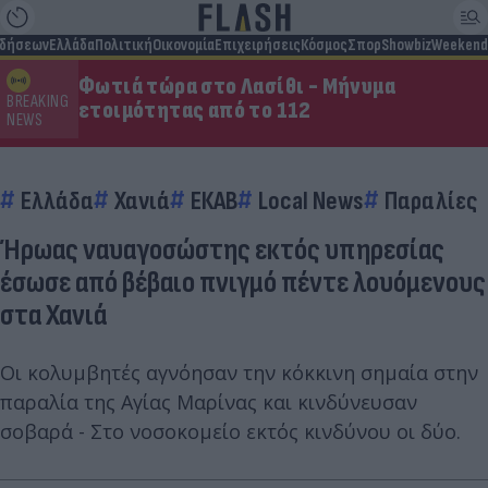
ιδήσεων
Ελλάδα
Πολιτική
Οικονομία
Επιχειρήσεις
Κόσμος
Σπορ
Showbiz
Weekend
Φωτιά τώρα στο Λασίθι - Μήνυμα
BREAKING
ετοιμότητας από το 112
NEWS
Ελλάδα
Χανιά
ΕΚΑΒ
Local News
Παραλίες
Ήρωας ναυαγοσώστης εκτός υπηρεσίας
έσωσε από βέβαιο πνιγμό πέντε λουόμενους
στα Χανιά
Οι κολυμβητές αγνόησαν την κόκκινη σημαία στην
παραλία της Αγίας Μαρίνας και κινδύνευσαν
σοβαρά - Στο νοσοκομείο εκτός κινδύνου οι δύο.