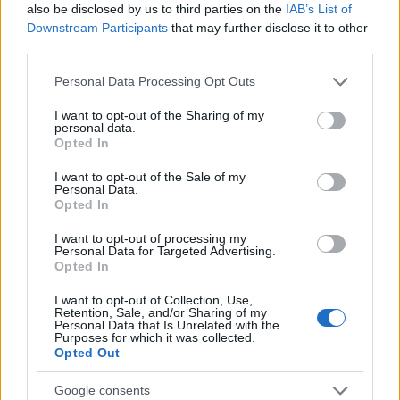
also be disclosed by us to third parties on the
IAB’s List of
επιτρέπουμε να κάνουν μπάνιο. Φωνάζουν,
Downstream Participants
that may further disclose it to other
βρίζουν, λένε ότι τους καταστρέφουμε τις
third parties.
διακοπές τους, έχουν φτάσει στο σημείο να
Please note that this website/app uses one or more Google
Personal Data Processing Opt Outs
απειλούν με μηνύσεις – εμένα μου έχουν ζητήσει
services and may gather and store information including but
μέχρι και τα στοιχεία μου γι’ αυτόν τον λόγο.
not limited to your visit or usage behaviour. You may click to
I want to opt-out of the Sharing of my
personal data.
grant or deny consent to Google and its third-party tags to
Opted In
use your data for below specified purposes in below Google
Δεν καταλαβαίνουν ότι η κόκκινη σημαία είναι
consent section.
I want to opt-out of the Sale of my
θέμα ασφαλείας και όχι δικό μας γούστο. Σήμερα
Personal Data.
Opted In
έτυχε, εντελώς συμπτωματικά, να είναι ο Θοδωρής,
που ξέρει και τη θάλασσα γιατί εκεί είναι ο πύργος
I want to opt-out of processing my
Personal Data for Targeted Advertising.
του κανονικά, εκεί. Αν καθυστερούσε δύο-τρία
Opted In
λεπτά να εμφανιστεί εκεί, θα είχαμε σίγουρα
I want to opt-out of Collection, Use,
τουλάχιστον δύο πνιγμένους. Οι άνθρωποι
Retention, Sale, and/or Sharing of my
Personal Data that Is Unrelated with the
σώθηκαν οριακά, είχαν ήδη πιει πολύ νερό.
Purposes for which it was collected.
Opted Out
Αν δεν καταλαβαίνουν ότι η θάλασσα είναι
Google consents