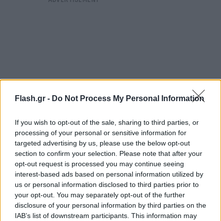
Flash.gr -
Do Not Process My Personal Information
If you wish to opt-out of the sale, sharing to third parties, or
processing of your personal or sensitive information for
targeted advertising by us, please use the below opt-out
section to confirm your selection. Please note that after your
opt-out request is processed you may continue seeing
Διαμαρτυρίες και απειλές
interest-based ads based on personal information utilized by
us or personal information disclosed to third parties prior to
«Όταν έχει κόκκινη σημαία έχουμε δει κόσμο,
your opt-out. You may separately opt-out of the further
Έλληνες κυρίως, να διαμαρτύρονται και να
disclosure of your personal information by third parties on the
IAB’s list of downstream participants. This information may
απειλούν τους ναυαγοσώστες γιατί δεν τους