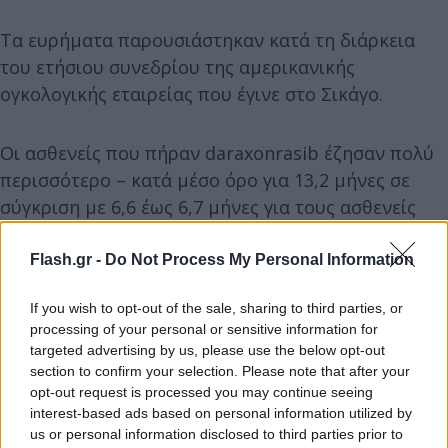
Τα ευρήματα παρουσιάστηκαν κατά τη διάρκεια
του ετήσιου συνεδρίου της αμερικανικής
ογκολογικής εταιρείας που έγινε στο Σικάγο.
Οι ασθενείς που πήραν daraxonrasib έζησαν πολύ
περισσότερο – κατά μέσο όρο για 13,2 μήνες σε
σύγκριση με 6,6 έως 6,7 μήνες για τους ασθενείς
που υποβλήθηκαν σε χημειοθεραπεία.
Flash.gr -
Do Not Process My Personal Information
«Είδαμε ποσοστά επιβίωσης που δεν είχαμε
If you wish to opt-out of the sale, sharing to third parties, or
ξαναδεί»
processing of your personal or sensitive information for
targeted advertising by us, please use the below opt-out
Επιστήμονες περιγράφουν στην Guardian
την
section to confirm your selection. Please note that after your
opt-out request is processed you may continue seeing
εμπειρία τους όταν διάβασαν για πρώτη φορά τα
interest-based ads based on personal information utilized by
αποτελέσματα των ερευνών. «Δάκρυσα. Είδαμε
us or personal information disclosed to third parties prior to