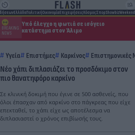
ιδήσεων
Ελλάδα
Πολιτική
Οικονομία
Επιχειρήσεις
Κόσμος
Σπορ
Showbiz
Weekend
Υπό έλεγχο η φωτιά σε ισόγειο
BREAKING
κατάστημα στον Άλιμο
NEWS
Υγεία
Επιστήμες
Καρκίνος
Επιστημονικές 
Νέο χάπι διπλασιάζει το προσδόκιμο στον
πιο θανατηφόρο καρκίνο
Σε κλινική δοκιμή που έγινε σε 500 ασθενείς, που
όλοι έπασχαν από καρκίνο στο πάγκρεας που είχε
επεκταθεί, το χάπι είχε ως αποτέλεσμα να
διπλασιαστεί ο χρόνος επιβίωσής τους.