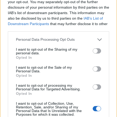
ποσοστά επιβίωσης που δεν είχαμε ξαναδεί», λένε.
your opt-out. You may separately opt-out of the further
disclosure of your personal information by third parties on the
IAB’s list of downstream participants. This information may
also be disclosed by us to third parties on the
IAB’s List of
Downstream Participants
that may further disclose it to other
third parties.
Please note that this website/app uses one or more Google
Personal Data Processing Opt Outs
services and may gather and store information including but
not limited to your visit or usage behaviour. You may click to
I want to opt-out of the Sharing of my
personal data.
grant or deny consent to Google and its third-party tags to
Opted In
use your data for below specified purposes in below Google
consent section.
I want to opt-out of the Sale of my
Personal Data.
Opted In
I want to opt-out of processing my
Personal Data for Targeted Advertising.
Opted In
I want to opt-out of Collection, Use,
Retention, Sale, and/or Sharing of my
Personal Data that Is Unrelated with the
Purposes for which it was collected.